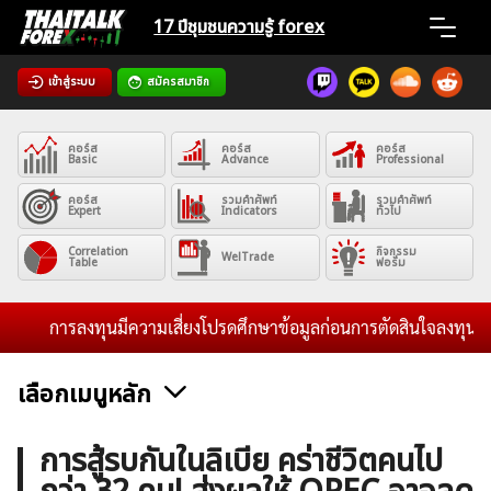
Skip
17 ปีชุมชน
ความรู้ forex
to
content
เข้าสู่ระบบ
สมัครสมาชิก
Home
คอร์ส
คอร์ส
คอร์ส
News
Basic
Advance
Professional
คอร์ส
รวมคำศัพท์
รวมคำศัพท์
Expert
Indicators
ทั่วไป
Articles
Correlation
กิจกรรม
WelTrade
Table
ฟอรั่ม
VPS Register
การลงทุนมีความเสี่ยงโปรดศึกษาข้อมูลก่อนการตัดสินใจลงทุน และไม่
เลือกเมนูหลัก
ค้นหา
ข่าวฟอเร็กซ์และสกุลเงิน
คริปโตเคอร์เรนซี
ฟรีซิกแนล รายวัน
การสู้รบกันในลิเบีย คร่าชีวิตคนไป
สำหรับ: