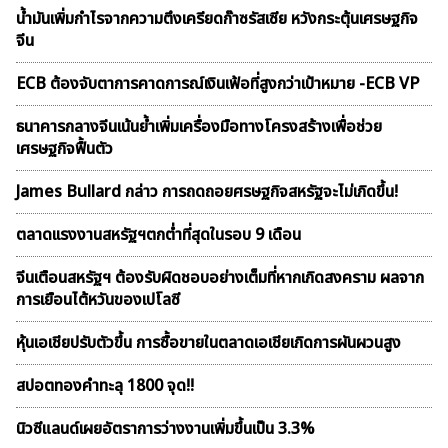
น้ำมันเพิ่มกำไรจากความตึงเครียดก๊าซรัสเซีย หวังกระตุ้นเศรษฐกิจ
จีน
ECB ต้องจับตาการคาดการณ์เงินเฟ้อที่สูงกว่าเป้าหมาย -ECB VP
ธนาคารกลางจีนเน้นย้ำเพิ่มเครื่องมือทางโครงสร้างเพื่อช่วย
เศรษฐกิจฟื้นตัว
James Bullard กล่าว การถดถอยศรษฐกิจสหรัฐจะไม่เกิดขึ้น!
ตลาดเเรงงานสหรัฐฯตกต่ำที่สุดในรอบ 9 เดือน
จีนเตือนสหรัฐฯ ต้องรับผิดชอบอย่างเต็มที่หากเกิดสงคราม ผลจาก
การเยือนไต้หวันของเปโลซี
หุ้นเอเชียปรับตัวขึ้น การซื้อขายในตลาดเอเชียเกิดการผันผวนสูง
สปอตทองคำทะลุ 1800 จุด!!
นิวซีแลนด์เผยอัตราการว่างงานเพิ่มขึ้นเป็น 3.3%