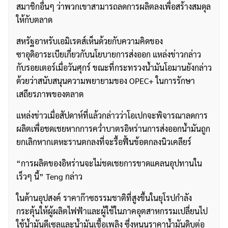
สมาชิกอื่นๆ ว่าพวกเขาสามารถลดการผลิตลงเพื่อสร้างสมดุล
ให้กับตลาด
สหรัฐอาหรับเอมิเรตส์เห็นด้วยกับความคิดของ
ซาอุดิอาระเบียเกี่ยวกับนโยบายการส่งออก แหล่งข่าวกล่าว
กับรอยเตอร์เมื่อวันศุกร์ ขณะที่กระทรวงน้ำมันโอมานยังกล่าว
ด้วยว่าสนับสนุนความพยายามของ OPEC+ ในการรักษา
เสถียรภาพของตลาด
แหล่งข่าวเมื่อสัปดาห์ที่แล้วกล่าวว่าโอเปกจะพิจารณาลดการ
ผลิตเพื่อชดเชยหากการคว่ำบาตรอิหร่านการส่งออกน้ำมันถูก
ยกเลิกหากเตหะรานตกลงที่จะรื้อฟื้นข้อตกลงนิวเคลียร์
“การผลิตของอิหร่านจะไม่ชดเชยการขาดแคลนอุปทานใน
เร็วๆ นี้” Teng กล่าว
ในด้านอุปสงค์ ราคาก๊าซธรรมชาติที่สูงขึ้นในยุโรปกำลัง
กระตุ้นให้ผู้ผลิตไฟฟ้าและผู้ใช้ในภาคอุตสาหกรรมเปลี่ยนไป
ใช้น้ำมันดีเซลและน้ำมันเชื้อเพลิง ซึ่งหนุนราคาน้ำมันดิบต่อ