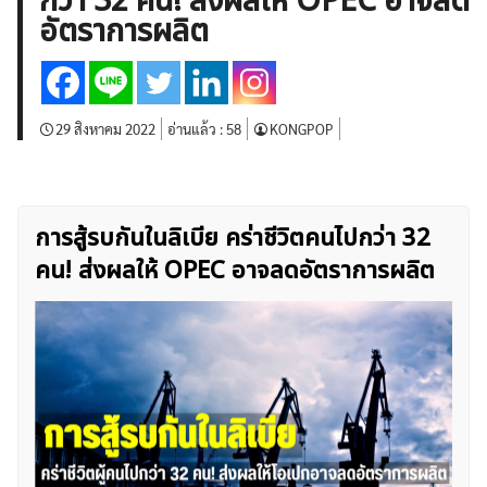
กว่า 32 คน! ส่งผลให้ OPEC อาจลด
บทวิเคราะห์
เศรษฐกิจทั่วไป
ดัชนี-หุ้น
พันธบัตร
อัตราการผลิต
สินค้าโภคภัณฑ์
โบรกเกอร์ FX
โปรโมชั่น Forex
กองทุน Forex
ฟรี EA
29 สิงหาคม 2022
อ่านแล้ว :
58
KONGPOP
การสู้รบกันในลิเบีย คร่าชีวิตคนไปกว่า 32
คน! ส่งผลให้ OPEC อาจลดอัตราการผลิต