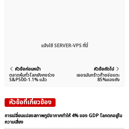
แจ้งใช้ SERVER-VPS ที่นี่
แนะแนว
หัวข้อก่อนหน้า
หัวข้อถัดไป
ตลาดหุ้นทั่วโลกยังคงร่วง
เยอรมันกร้าวก๊าซจ่อแตะ
เรื่อง
S&P500-1.1% แล้ว
85%ของถัง
หัวข้อที่เกี่ยวข้อง
การเปลี่ยนแปลงสภาพภูมิอากาศทำให้ 4% ของ GDP โลกตกอยู่ใน
ความเสี่ยง