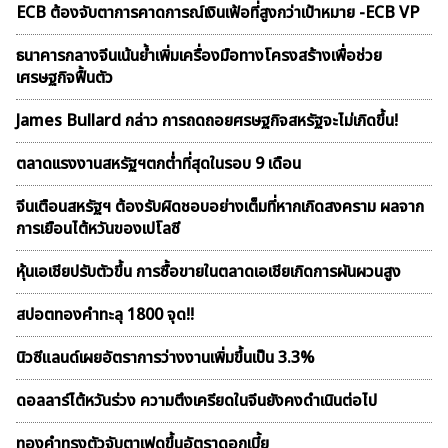
ECB ต้องจับตาการคาดการณ์เงินเฟ้อที่สูงกว่าเป้าหมาย -ECB VP
ธนาคารกลางจีนเน้นย้ำเพิ่มเครื่องมือทางโครงสร้างเพื่อช่วย
เศรษฐกิจฟื้นตัว
James Bullard กล่าว การถดถอยศรษฐกิจสหรัฐจะไม่เกิดขึ้น!
ตลาดเเรงงานสหรัฐฯตกต่ำที่สุดในรอบ 9 เดือน
จีนเตือนสหรัฐฯ ต้องรับผิดชอบอย่างเต็มที่หากเกิดสงคราม ผลจาก
การเยือนไต้หวันของเปโลซี
หุ้นเอเชียปรับตัวขึ้น การซื้อขายในตลาดเอเชียเกิดการผันผวนสูง
สปอตทองคำทะลุ 1800 จุด!!
นิวซีแลนด์เผยอัตราการว่างงานเพิ่มขึ้นเป็น 3.3%
ดอลลาร์ไต้หวันร่วง ความตึงเครียดในจีนยังคงดำเนินต่อไป
ทองคำทรงตัวจับตาเฟดขึ้นอัตราดอกเบี้ย