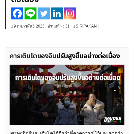
สินค้าโภคภัณฑ์
โบรกเกอร์ FX
โปรโมชั่น Forex
กองทุน Forex
ฟรี EA
9 กุมภาพันธ์ 2023
อ่านแล้ว :
31
SIRIPAKAN
การเติบโตของจีน
ปรับสูงขึ้นอย่างต่อเนื่อง
เศรษฐกิจจีน
จะเติบโตได้ดีกว่าที่คาดการณ์ไว้และคาดว่า