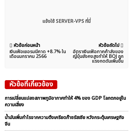
แจ้งใช้ SERVER-VPS ที่นี่
แนะแนว
หัวข้อก่อนหน้า
หัวข้อถัดไป
เงินเฟ้อเยอรมนีคาด +8.7% ใน
อัตราเงินเฟ้อภาคค้าส่งของ
เรื่อง
เดือนมกราคม 2566
ญี่ปุ่นยังคงสูงทำให้ BOJ ถูก
แรงกดดันเพิ่มขึ้น
หัวข้อที่เกี่ยวข้อง
การเปลี่ยนแปลงสภาพภูมิอากาศทำให้ 4% ของ GDP โลกตกอยู่ใน
ความเสี่ยง
น้ำมันเพิ่มกำไรจากความตึงเครียดก๊าซรัสเซีย หวังกระตุ้นเศรษฐกิจ
จีน