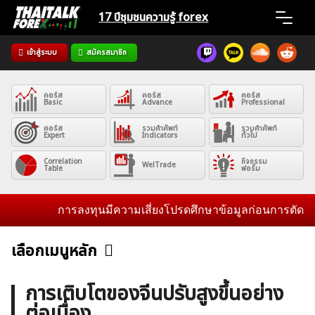
Skip
17 ปีชุมชน
ความรู้ forex
to
content
เข้าสู่ระบบ
สมัครสมาชิก
Home
คอร์ส
คอร์ส
คอร์ส
News
Basic
Advance
Professional
คอร์ส
รวมคำศัพท์
รวมคำศัพท์
Expert
Indicators
ทั่วไป
Articles
Correlation
กิจกรรม
WelTrade
Table
ฟอรั่ม
VPS Register
การลงทุนมีความเสี่ยงโปรดศึกษาข้อมูลก่อนการตัดสินใจล
เลือกเมนูหลัก
ข่าวฟอเร็กซ์และสกุลเงิน
คริปโตเคอร์เรนซี
ฟรีซิกแนล รายวัน
ค้นหา
การเติบโตของจีนปรับสูงขึ้นอย่าง
สำหรับ:
ต่อเนื่อง
บทวิเคราะห์
เศรษฐกิจทั่วไป
ดัชนี-หุ้น
พันธบัตร