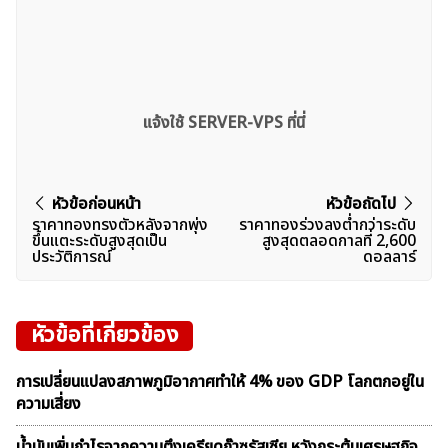
แจ้งใช้ SERVER-VPS ที่นี่
แนะแนว
หัวข้อก่อนหน้า
หัวข้อถัดไป
ราคาทองทรงตัวหลังจากพุ่ง
ราคาทองร่วงลงต่ำกว่าระดับ
เรื่อง
ขึ้นแตะระดับสูงสุดเป็น
สูงสุดตลอดกาลที่ 2,600
ประวัติการณ์
ดอลลาร์
หัวข้อที่เกี่ยวข้อง
การเปลี่ยนแปลงสภาพภูมิอากาศทำให้ 4% ของ GDP โลกตกอยู่ใน
ความเสี่ยง
น้ำมันเพิ่มกำไรจากความตึงเครียดก๊าซรัสเซีย หวังกระตุ้นเศรษฐกิจ