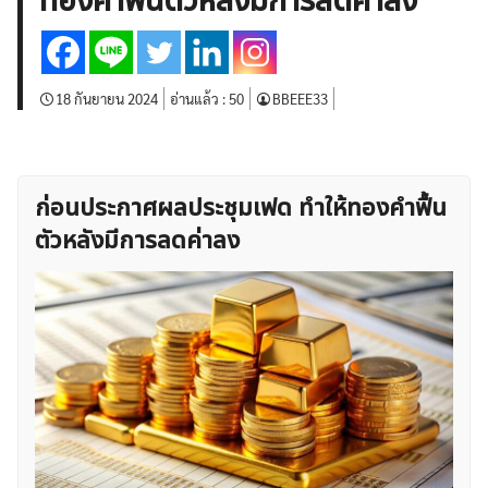
ทองคำฟื้นตัวหลังมีการลดค่าลง
บทวิเคราะห์
เศรษฐกิจทั่วไป
ดัชนี-หุ้น
พันธบัตร
สินค้าโภคภัณฑ์
โบรกเกอร์ FX
โปรโมชั่น Forex
กองทุน Forex
ฟรี EA
18 กันยายน 2024
อ่านแล้ว :
50
BBEEE33
ก่อนประกาศผลประชุมเฟด ทำให้ทองคำฟื้น
ตัวหลังมีการลดค่าลง