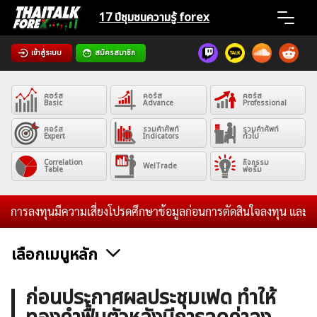
Skip
17 ปีชุมชน
ความรู้ forex
to
content
เข้าสู่ระบบ
สมัครสมาชิก
Home
คอร์ส
คอร์ส
คอร์ส
News
Basic
Advance
Professional
คอร์ส
รวมคำศัพท์
รวมคำศัพท์
Expert
Indicators
ทั่วไป
Articles
Correlation
กิจกรรม
WelTrade
Table
ฟอรั่ม
VPS Register
ารลงทุนมีความเสี่ยงโปรดศึกษาข้อมูลก่อนการตัดสินใจลงทุน และไม่รับร
เลือกเมนูหลัก
ค้นหา
ข่าวฟอเร็กซ์และสกุลเงิน
คริปโตเคอร์เรนซี
ฟรีซิกแนล รายวัน
ก่อนประกาศผลประชุมเฟด ทำให้
สำหรับ: