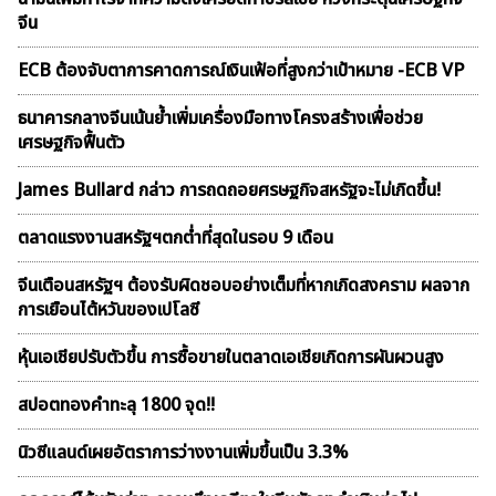
จีน
ECB ต้องจับตาการคาดการณ์เงินเฟ้อที่สูงกว่าเป้าหมาย -ECB VP
ธนาคารกลางจีนเน้นย้ำเพิ่มเครื่องมือทางโครงสร้างเพื่อช่วย
เศรษฐกิจฟื้นตัว
James Bullard กล่าว การถดถอยศรษฐกิจสหรัฐจะไม่เกิดขึ้น!
ตลาดเเรงงานสหรัฐฯตกต่ำที่สุดในรอบ 9 เดือน
จีนเตือนสหรัฐฯ ต้องรับผิดชอบอย่างเต็มที่หากเกิดสงคราม ผลจาก
การเยือนไต้หวันของเปโลซี
หุ้นเอเชียปรับตัวขึ้น การซื้อขายในตลาดเอเชียเกิดการผันผวนสูง
สปอตทองคำทะลุ 1800 จุด!!
นิวซีแลนด์เผยอัตราการว่างงานเพิ่มขึ้นเป็น 3.3%