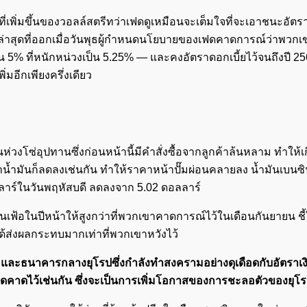
ี่เพิ่มขึ้นของวอลล์สตรีทว่าเฟดดูเหมือนจะเต็มใจที่จะเอาชนะอัตราเ
่าสุดที่ออกเมื่อวันพุธผู้กำหนดนโยบายของเฟดคาดการณ์ว่าพวกเ
น 5% ที่หนักหน่วงเป็น 5.25% — และคงอัตราดอกเบี้ยไว้จนถึงปี 2566 
มอีกเพียงครึ่งเดียว
วงโซ่อุปทานซึ่งก่อนหน้านี้มีคำสั่งซื้อจากลูกค้าล้นหลาม ทำให้เ
น้ำมันก็ลดลงเช่นกัน ทำให้ราคาหน้าปั๊มผ่อนคลายลง น้ำมันเบนซิ
อลลาร์ในวันพฤหัสบดี ลดลงจาก 5.02 ดอลลาร์
เฟ้อในปีหน้าให้สูงกว่าที่พวกเขาคาดการณ์ไว้ในเดือนกันยายน ชี้ใ
ม่ได้ส่งผลกระทบมากเท่าที่พวกเขาหวังไว้
น และธนาคารกลางยุโรปซึ่งกำลังทำสงครามอย่างดุเดือดกับอัตราเงิ
ลาดคาดไว้เช่นกัน ซึ่งจะเป็นการเพิ่มโอกาสของการชะลอตัวของยุโ