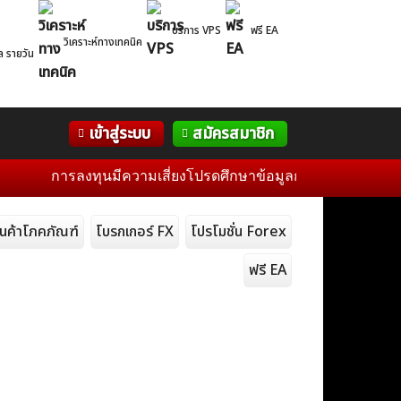
บริการ VPS
ฟรี EA
วิเคราะห์ทางเทคนิค
ล รายวัน
Correlation
WelTrade
กิจกรรม
เข้าสู่ระบบ
สมัครสมาชิก
Table
ฟอรั่ม
การลงทุนมีความเสี่ยงโปรดศึกษาข้อมูลก่อนการตัดสินใจลงทุน แ
ินค้าโภคภัณฑ์
โบรกเกอร์ FX
โปรโมชั่น Forex
ฟรี EA