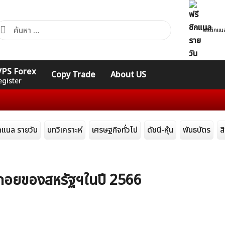
้นหา
ฟรีซิกแน
ำหรับ:
คอร์ส
รวมคำศัพท์
รวมคำศัพท์
 VPS Forex
Copy Trade
About US
Expert
Indicators
ทั่วไป
egister
ิกแนล รายวัน
บทวิเคราะห์
เศรษฐกิจทั่วไป
ดัชนี-หุ้น
พันธบัตร
ส
ถอยของสหรัฐฯในปี 2566