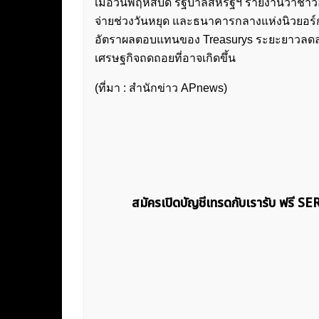
เมื่อวันพฤหัสบดี รัฐบาลสหรัฐฯ รายงานว่าชา
จ่ายช่วงวันหยุด และธนาคารกลางแห่งนิวยอร์
อัตราผลตอบแทนของ Treasurys ระยะยาวลดลง ซ
เศรษฐกิจถดถอยที่อาจเกิดขึ้น
(ที่มา : สำนักข่าว APnews)
สมัครเปิดบัญชีเทรดกับเรารับ ฟรี S