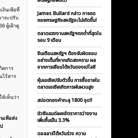
เศรษฐกิจฟื้นตัว
งินเฟ้อที่
James Bullard กล่าว การถด
ขาจะปรับ
ถอยศรษฐกิจสหรัฐจะไม่เกิดขึ้น!
ผู้เฝ้าดู
ตลาดเเรงงานสหรัฐฯตกต่ำที่สุดใน
รอบ 9 เดือน
จีนเตือนสหรัฐฯ ต้องรับผิดชอบ
อย่างเต็มที่หากเกิดสงคราม ผล
จากการเยือนไต้หวันของเปโลซี
กิดการ
นไร้สาร
หุ้นเอเชียปรับตัวขึ้น การซื้อขายใน
ตลาดเอเชียเกิดการผันผวนสูง
ห้เห็นว่า
สปอตทองคำทะลุ 1800 จุด!!
นิวซีแลนด์เผยอัตราการว่างงาน
นเฟ้อส่ง
เพิ่มขึ้นเป็น 3.3%
รป
ดอลลาร์ไต้หวันร่วง ความ