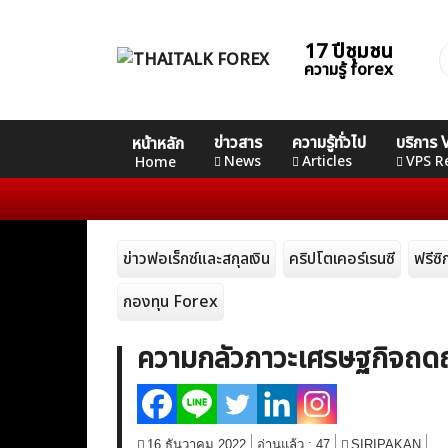
Skip
to
17 ปีชุมชน
ค
content
ความรู้ forex
ส
Home
คอร์ส
คอร์ส
คอร์ส
ข่าวสาร
ความรู้ทั่วไป
บริการ
หน้าหลัก
News
Basic
Advance
Professional
News
Articles
VPS R
Home
Articles
ข่าวฟอเร็กซ์และสกุลเงิน
คริปโตเคอร์เรนซี
ฟรีซ
VPS Register
กองทุน Forex
ความกลัวภาวะเศรษฐกิจถด
16 ธันวาคม 2022
อ่านแล้ว :
47
SIRIPAKAN