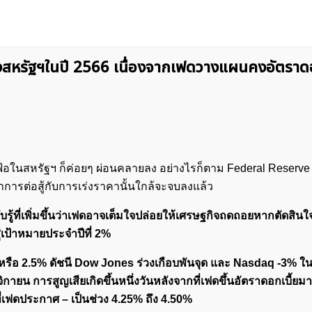
หรัฐฯในปี 2566 เนื่องจากเฟดวางแผนคงอัตราดอก
ฟ้อในสหรัฐฯ ก็ค่อยๆ ผ่อนคลายลง อย่างไรก็ตาม Federal Reserve 
การต่อสู้กับการเร่งราคานั้นใกล้จะจบลงแล้ว
รู้ที่เพิ่มขึ้นว่าเฟดอาจเต็มใจปล่อยให้เศรษฐกิจถดถอยหากตัดสินใจ
ู่เป้าหมายประจำปีที่ 2%
ือ 2.5% ดัชนี Dow Jones ร่วงเกือบพันจุด และ Nasdaq -3% ในเมื
ฤศจิกายน การสูญเสียเกิดขึ้นหนึ่งวันหลังจากที่เฟดขึ้นอัตราดอกเบี้ย
มที่เฟดประกาศ – เป็นช่วง 4.25% ถึง 4.50%