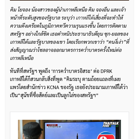
คิม โยจอง น้องสาวของผู้นำเกาหลีเหนือ คิม จองอึน และเจ้า
หน้าที่ระดับสูงของรัฐบาล ระบุว่า
เกาหลีใต้
เสี่ยงที่จะทำให้
ความตึงเครียดในภูมิภาคทวีความรุนแรงขึ้น โดยการติดตาม
สหรัฐฯ อย่างใกล้ชิด เธอตำหนิประธานาธิบดียุน ซุก-ยอลของ
เกาหลีใต้และรัฐบาลของเขา โดยเรียกพวกเขาว่า “คนงี่เง่า”ที่
ส่งสัญญาณว่าโซลอาจออกมาตรการคว่ำบาตรครั้งใหม่ต่อ
เกาหลีเหนือ
ทันทีที่สหรัฐฯ พูดถึง ‘การคว่ำบาตรอิสระ’ ต่อ DPRK
เกาหลีใต้ก็สวนกลับสิ่งที่พูด ”คิมระบุ ตามถ้อยแถลงที่เผย
แพร่โดยสำนักข่าว KCNA ของรัฐ เธอยังประณามเกาหลีใต้ว่า
เป็น“สุนัขที่ซื่อสัตย์และเป็นลูกไล่ของสหรัฐฯ”