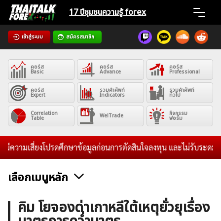
Skip
17 ปีชุมชน
ความรู้ forex
to
content
เข้าสู่ระบบ
สมัครสมาชิก
Home
คอร์ส
คอร์ส
คอร์ส
News
Basic
Advance
Professional
คอร์ส
รวมคำศัพท์
รวมคำศัพท์
Expert
Indicators
ทั่วไป
Articles
Correlation
กิจกรรม
WelTrade
Table
ฟอรั่ม
VPS Register
วามเสี่ยงโปรดศึกษาข้อมูลก่อนการตัดสินใจลงทุน และไม่รับระดมทุนใดๆท
เลือกเมนูหลัก
ค้นหา
ข่าวฟอเร็กซ์และสกุลเงิน
คริปโตเคอร์เรนซี
ฟรีซิกแนล รายวัน
คิม โยจองด่าเกาหลีใต้เหตุยั่วยุเรื่อง
สำหรับ: