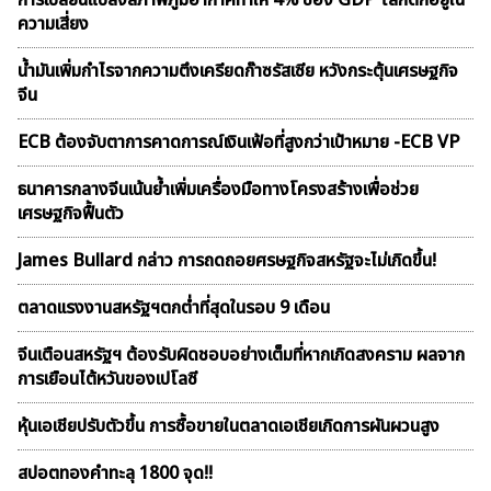
การเปลี่ยนแปลงสภาพภูมิอากาศทำให้ 4% ของ GDP โลกตกอยู่ใน
ความเสี่ยง
น้ำมันเพิ่มกำไรจากความตึงเครียดก๊าซรัสเซีย หวังกระตุ้นเศรษฐกิจ
จีน
ECB ต้องจับตาการคาดการณ์เงินเฟ้อที่สูงกว่าเป้าหมาย -ECB VP
ธนาคารกลางจีนเน้นย้ำเพิ่มเครื่องมือทางโครงสร้างเพื่อช่วย
เศรษฐกิจฟื้นตัว
James Bullard กล่าว การถดถอยศรษฐกิจสหรัฐจะไม่เกิดขึ้น!
ตลาดเเรงงานสหรัฐฯตกต่ำที่สุดในรอบ 9 เดือน
จีนเตือนสหรัฐฯ ต้องรับผิดชอบอย่างเต็มที่หากเกิดสงคราม ผลจาก
การเยือนไต้หวันของเปโลซี
หุ้นเอเชียปรับตัวขึ้น การซื้อขายในตลาดเอเชียเกิดการผันผวนสูง
สปอตทองคำทะลุ 1800 จุด!!