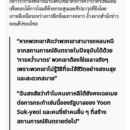
กล่าวว่ากำลังพิจารณาบังคับใช้มาตรการคว่ำบาตรเพิ่มเติม
เพื่อตอบโต้การโจมตีด้วยกระสุนและขีปนาวุธที่ยิงโดย
เกาหลีเหนือระหว่างการฝึกซ้อมทางทหาร อ้างจากสำนักข่าว
ยอนฮัปของโซล
“หากพวกเขาคิดว่าพวกเขาสามารถหลบหนี
จากสถานการณ์อันตรายในปัจจุบันได้ด้วย
‘การคว่ำบาตร’ พวกเขาต้องโง่เขลาจริงๆ
เพราะพวกเขาไม่รู้วิธีที่จะใช้ชีวิตอย่างสงบสุข
และสะดวกสบาย”
“ฉันสงสัยว่าทำไมคนเกาหลีใต้ยังคงเฉยเมย
ต่อการกระทำเช่นนี้ของรัฐบาลของ Yoon
Suk-yeol และคนงี่เง่าคนอื่น ๆ ที่สร้าง
สถานการณ์อันตรายต่อไป”