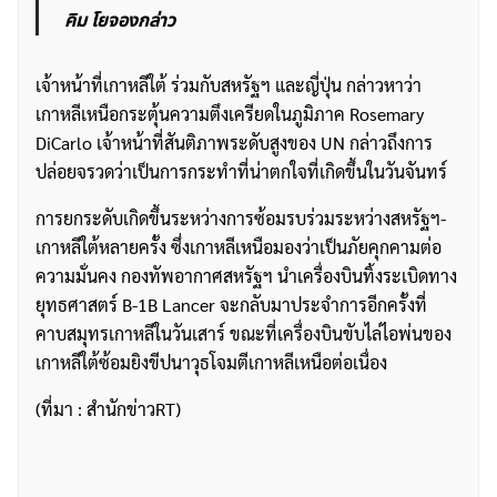
คิม โยจองกล่าว
เจ้าหน้าที่เกาหลีใต้ ร่วมกับสหรัฐฯ และญี่ปุ่น กล่าวหาว่า
เกาหลีเหนือกระตุ้นความตึงเครียดในภูมิภาค Rosemary
DiCarlo เจ้าหน้าที่สันติภาพระดับสูงของ UN กล่าวถึงการ
ปล่อยจรวดว่าเป็นการกระทำที่น่าตกใจที่เกิดขึ้นในวันจันทร์
การยกระดับเกิดขึ้นระหว่างการซ้อมรบร่วมระหว่างสหรัฐฯ-
เกาหลีใต้หลายครั้ง ซึ่งเกาหลีเหนือมองว่าเป็นภัยคุกคามต่อ
ความมั่นคง กองทัพอากาศสหรัฐฯ นำเครื่องบินทิ้งระเบิดทาง
ยุทธศาสตร์ B-1B Lancer จะกลับมาประจำการอีกครั้งที่
คาบสมุทรเกาหลีในวันเสาร์ ขณะที่เครื่องบินขับไล่ไอพ่นของ
เกาหลีใต้ซ้อมยิงขีปนาวุธโจมตีเกาหลีเหนือต่อเนื่อง
ค้นหา
(ที่มา : สำนักข่าวRT)
สำหรับ: