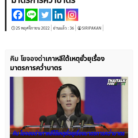
มาตรการคว่ำบาตร
บทวิเคราะห์
เศรษฐกิจทั่วไป
ดัชนี-หุ้น
พันธบัตร
สินค้าโภคภัณฑ์
โบรกเกอร์ FX
โปรโมชั่น Forex
กองทุน Forex
ฟรี EA
25 พฤศจิกายน 2022
อ่านแล้ว :
36
SIRIPAKAN
คิม โยจองด่า
เกาหลีใต้เหตุยั่วยุเรื่อง
มาตรการคว่ำบาตร