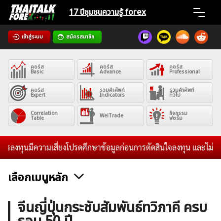
Skip
17 ปีชุมชน
ความรู้ forex
to
content
เข้าสู่ระบบ
สมัครสมาชิก
Home
คอร์ส
คอร์ส
คอร์ส
News
Basic
Advance
Professional
คอร์ส
รวมคำศัพท์
รวมคำศัพท์
Expert
Indicators
ทั่วไป
Articles
Correlation
กิจกรรม
WelTrade
Table
ฟอรั่ม
VPS Register
ทุนมีความเสี่ยงโปรดศึกษาข้อมูลก่อนการตัดสินใจลงทุน และไม่รับระดม
เลือกเมนูหลัก
ค้นหา
ข่าวฟอเร็กซ์และสกุลเงิน
คริปโตเคอร์เรนซี
ฟรีซิกแนล รายวัน
จีนญี่ปุ่นกระชับสัมพันธ์ทวิภาคี ครบ
สำหรับ: