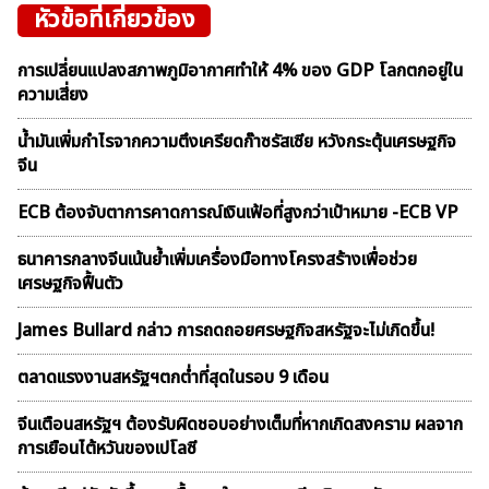
หัวข้อที่เกี่ยวข้อง
การเปลี่ยนแปลงสภาพภูมิอากาศทำให้ 4% ของ GDP โลกตกอยู่ใน
ความเสี่ยง
น้ำมันเพิ่มกำไรจากความตึงเครียดก๊าซรัสเซีย หวังกระตุ้นเศรษฐกิจ
จีน
ECB ต้องจับตาการคาดการณ์เงินเฟ้อที่สูงกว่าเป้าหมาย -ECB VP
ธนาคารกลางจีนเน้นย้ำเพิ่มเครื่องมือทางโครงสร้างเพื่อช่วย
เศรษฐกิจฟื้นตัว
James Bullard กล่าว การถดถอยศรษฐกิจสหรัฐจะไม่เกิดขึ้น!
ตลาดเเรงงานสหรัฐฯตกต่ำที่สุดในรอบ 9 เดือน
จีนเตือนสหรัฐฯ ต้องรับผิดชอบอย่างเต็มที่หากเกิดสงคราม ผลจาก
การเยือนไต้หวันของเปโลซี