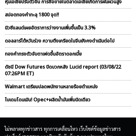
หุ้นเอเชียปรับตัวขึ้น การซื้อขายในตลาดเอเชียเกิดการผันผวนสูง
สปอตทองคำทะลุ 1800 จุด!!
นิวซีแลนด์เผยอัตราการว่างงานเพิ่มขึ้นเป็น 3.3%
ดอลลาร์ไต้หวันร่วง ความตึงเครียดในจีนยังคงดำเนินต่อไป
ทองคำทรงตัวจับตาเฟดขึ้นอัตราดอกเบี้ย
ดัชนี Dow Futures ปิดบวกหลัง Lucid report (03/08/22
07:26PM ET)
Walmart เตรียมปลดพนักงานหลายร้อยตำแหน่ง
ไบเดนโดนเมิน! Opec+ผลิตน้ำมันเพิ่มนิดเดียว
ไม่พลาดทุกข่าวสาร ทุกการเคลื่อนไหว เว็บไซต์ข้อมูลข่าวสาร