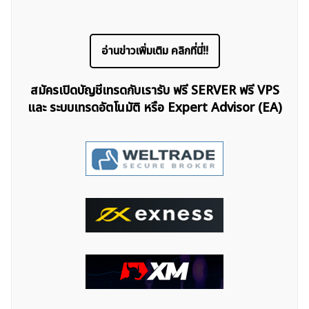
อ่านข่าวเพิ่มเติม คลิกที่นี่!!
สมัครเปิดบัญชีเทรดกับเรารับ ฟรี SERVER ฟรี VPS
และ ระบบเทรดอัตโนมัติ หรือ Expert Advisor (EA)
ค้นหา
สำหรับ: