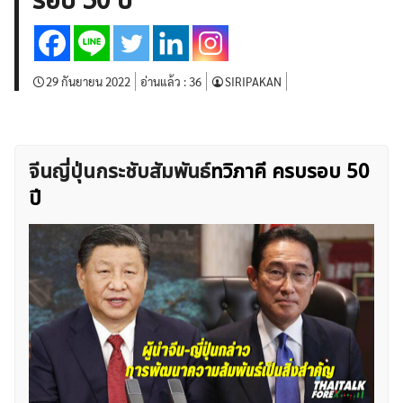
รอบ 50 ปี
บทวิเคราะห์
เศรษฐกิจทั่วไป
ดัชนี-หุ้น
พันธบัตร
สินค้าโภคภัณฑ์
โบรกเกอร์ FX
โปรโมชั่น Forex
กองทุน Forex
ฟรี EA
29 กันยายน 2022
อ่านแล้ว :
36
SIRIPAKAN
จีนญี่ปุ่นกระชับสัมพันธ์
ทวิภาคี ครบรอบ 50
ปี