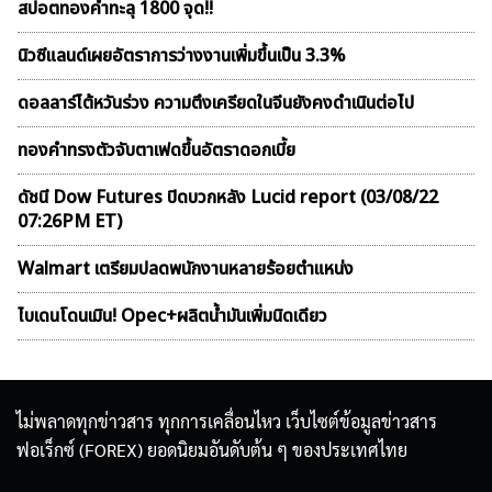
สปอตทองคำทะลุ 1800 จุด!!
นิวซีแลนด์เผยอัตราการว่างงานเพิ่มขึ้นเป็น 3.3%
ดอลลาร์ไต้หวันร่วง ความตึงเครียดในจีนยังคงดำเนินต่อไป
ทองคำทรงตัวจับตาเฟดขึ้นอัตราดอกเบี้ย
ดัชนี Dow Futures ปิดบวกหลัง Lucid report (03/08/22
07:26PM ET)
Walmart เตรียมปลดพนักงานหลายร้อยตำแหน่ง
ไบเดนโดนเมิน! Opec+ผลิตน้ำมันเพิ่มนิดเดียว
ไม่พลาดทุกข่าวสาร ทุกการเคลื่อนไหว เว็บไซต์ข้อมูลข่าวสาร
ฟอเร็กซ์ (FOREX) ยอดนิยมอันดับต้น ๆ ของประเทศไทย