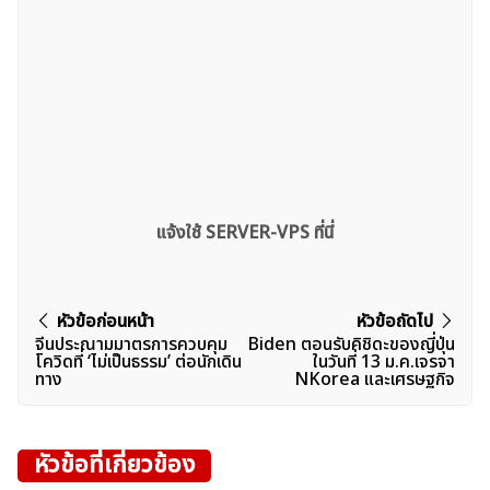
แจ้งใช้ SERVER-VPS ที่นี่
แนะแนว
หัวข้อก่อนหน้า
หัวข้อถัดไป
จีนประณามมาตรการควบคุม
Biden ตอนรับคิชิดะของญี่ปุ่น
เรื่อง
โควิดที่ ‘ไม่เป็นธรรม’ ต่อนักเดิน
ในวันที่ 13 ม.ค.เจรจา
ทาง
NKorea และเศรษฐกิจ
หัวข้อที่เกี่ยวข้อง