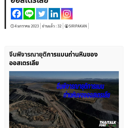
ออสเตรเลีย
บทวิเคราะห์
เศรษฐกิจทั่วไป
ดัชนี-หุ้น
พันธบัตร
สินค้าโภคภัณฑ์
โบรกเกอร์ FX
โปรโมชั่น Forex
กองทุน Forex
ฟรี EA
4 มกราคม 2023
อ่านแล้ว :
32
SIRIPAKAN
จีนพิจารณายุติ
การแบนถ่านหินของ
ออสเตรเลีย