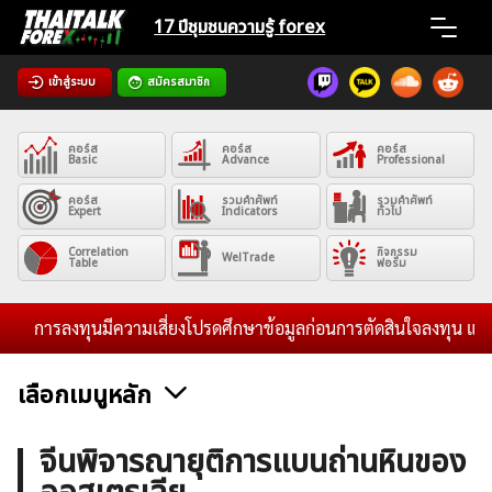
Skip
17 ปีชุมชน
ความรู้ forex
to
content
เข้าสู่ระบบ
สมัครสมาชิก
Home
คอร์ส
คอร์ส
คอร์ส
News
Basic
Advance
Professional
คอร์ส
รวมคำศัพท์
รวมคำศัพท์
Expert
Indicators
ทั่วไป
Articles
Correlation
กิจกรรม
WelTrade
Table
ฟอรั่ม
VPS Register
การลงทุนมีความเสี่ยงโปรดศึกษาข้อมูลก่อนการตัดสินใจลงทุน และไม่ร
เลือกเมนูหลัก
ค้นหา
ข่าวฟอเร็กซ์และสกุลเงิน
คริปโตเคอร์เรนซี
ฟรีซิกแนล รายวัน
จีนพิจารณายุติการแบนถ่านหินของ
สำหรับ: