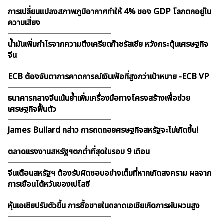
การเปลี่ยนแปลงสภาพภูมิอากาศทำให้ 4% ของ GDP โลกตกอยู่ใน
ความเสี่ยง
น้ำมันเพิ่มกำไรจากความตึงเครียดก๊าซรัสเซีย หวังกระตุ้นเศรษฐกิจ
จีน
ECB ต้องจับตาการคาดการณ์เงินเฟ้อที่สูงกว่าเป้าหมาย -ECB VP
ธนาคารกลางจีนเน้นย้ำเพิ่มเครื่องมือทางโครงสร้างเพื่อช่วย
เศรษฐกิจฟื้นตัว
James Bullard กล่าว การถดถอยศรษฐกิจสหรัฐจะไม่เกิดขึ้น!
ตลาดเเรงงานสหรัฐฯตกต่ำที่สุดในรอบ 9 เดือน
จีนเตือนสหรัฐฯ ต้องรับผิดชอบอย่างเต็มที่หากเกิดสงคราม ผลจาก
การเยือนไต้หวันของเปโลซี
หุ้นเอเชียปรับตัวขึ้น การซื้อขายในตลาดเอเชียเกิดการผันผวนสูง