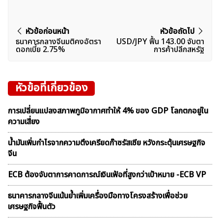
แนะแนว
หัวข้อก่อนหน้า
หัวข้อถัดไป
ธนาคารกลางจีนมติคงอัตรา
USD/JPY ฟื้น 143.00 จับตา
เรื่อง
ดอกเบี้ย 2.75%
การค้าปลีกสหรัฐ
หัวข้อที่เกี่ยวข้อง
การเปลี่ยนแปลงสภาพภูมิอากาศทำให้ 4% ของ GDP โลกตกอยู่ใน
ความเสี่ยง
น้ำมันเพิ่มกำไรจากความตึงเครียดก๊าซรัสเซีย หวังกระตุ้นเศรษฐกิจ
จีน
ECB ต้องจับตาการคาดการณ์เงินเฟ้อที่สูงกว่าเป้าหมาย -ECB VP
ธนาคารกลางจีนเน้นย้ำเพิ่มเครื่องมือทางโครงสร้างเพื่อช่วย
เศรษฐกิจฟื้นตัว