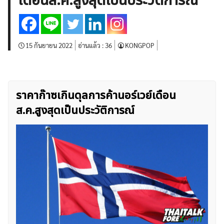
เดือนส.ค.สูงสุดเป็นประวัติการณ์
บทวิเคราะห์
เศรษฐกิจทั่วไป
ดัชนี-หุ้น
พันธบัตร
สินค้าโภคภัณฑ์
โบรกเกอร์ FX
โปรโมชั่น Forex
กองทุน Forex
ฟรี EA
15 กันยายน 2022
อ่านแล้ว :
36
KONGPOP
ราคาก๊าซเกินดุลการค้านอร์เวย์เดือน
ส.ค.สูงสุดเป็นประวัติการณ์