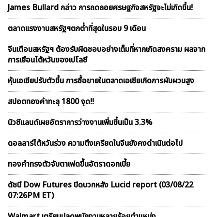
James Bullard กล่าว การถดถอยศรษฐกิจสหรัฐจะไม่เกิดขึ้น!
ตลาดเเรงงานสหรัฐฯตกต่ำที่สุดในรอบ 9 เดือน
จีนเตือนสหรัฐฯ ต้องรับผิดชอบอย่างเต็มที่หากเกิดสงคราม ผลจาก
การเยือนไต้หวันของเปโลซี
หุ้นเอเชียปรับตัวขึ้น การซื้อขายในตลาดเอเชียเกิดการผันผวนสูง
สปอตทองคำทะลุ 1800 จุด!!
นิวซีแลนด์เผยอัตราการว่างงานเพิ่มขึ้นเป็น 3.3%
ดอลลาร์ไต้หวันร่วง ความตึงเครียดในจีนยังคงดำเนินต่อไป
ทองคำทรงตัวจับตาเฟดขึ้นอัตราดอกเบี้ย
ดัชนี Dow Futures ปิดบวกหลัง Lucid report (03/08/22
07:26PM ET)
Walmart เตรียมปลดพนักงานหลายร้อยตำแหน่ง