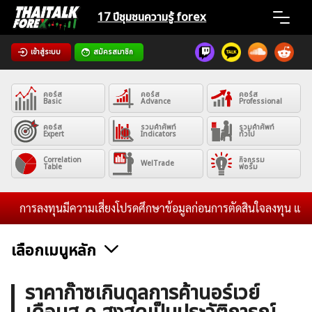
Skip
17 ปีชุมชน
ความรู้ forex
to
content
เข้าสู่ระบบ
สมัครสมาชิก
Home
คอร์ส
คอร์ส
คอร์ส
News
Basic
Advance
Professional
คอร์ส
รวมคำศัพท์
รวมคำศัพท์
Expert
Indicators
ทั่วไป
Articles
Correlation
กิจกรรม
WelTrade
Table
ฟอรั่ม
VPS Register
การลงทุนมีความเสี่ยงโปรดศึกษาข้อมูลก่อนการตัดสินใจลงทุน และไม่รั
เลือกเมนูหลัก
ค้นหา
ข่าวฟอเร็กซ์และสกุลเงิน
คริปโตเคอร์เรนซี
ฟรีซิกแนล รายวัน
ราคาก๊าซเกินดุลการค้านอร์เวย์
สำหรับ: