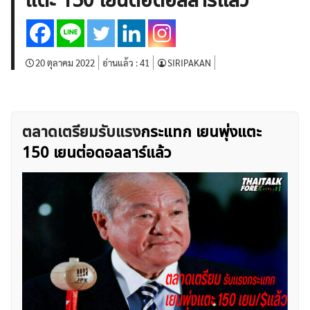
แตะ 150 เยนต่อดอลลาร์แล้ว
บทวิเคราะห์
เศรษฐกิจทั่วไป
ดัชนี-หุ้น
พันธบัตร
สินค้าโภคภัณฑ์
โบรกเกอร์ FX
โปรโมชั่น Forex
กองทุน Forex
ฟรี EA
20 ตุลาคม 2022
อ่านแล้ว :
41
SIRIPAKAN
ตลาดเตรียมรับแรง
กระแทก เยนพุ่งแตะ
150 เยนต่อดอลลาร์แล้ว