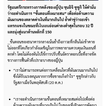
รัฐมนตรีกระทรวงการคลังของญี่ปุ่น ชุนอิจิ ซูซูกิ ให้คำมั่น
ว่าจะดำเนินการ “ขั้นตอนที่เหมาะสม” เพื่อต่อต้านความ
ผันผวนของตลาดค่าเงินที่มากเกินไป ย้ำคำขู่ว่าจะเข้า
แทรกแซงในขณะที่
เงินเยน
อ่อนค่าลงต่ำสุดในรอบ 32 ปี
และมุ่งสู่แนวต้านหลักที่ 150
__ขั้นตอนของธนาคารกลางเน้นย้ำถึงภาวะที่กลืนไม่เข้าคาย
ไม่ออกที่โตเกียวกำลังเผชิญในการพยายามควบคุมเงินเยนที่
ตกต่ำ โดยไม่ต้องหันไปใช้การปรับขึ้นอัตราดอกเบี้ยที่อาจขัด
ขวางการฟื้นตัวที่เปราะบางของญี่ปุ่น
“เราไม่สามารถทนต่อการเคลื่อนไหวที่ผันผวนมากเกินไป
ซึ่งได้รับแรงหนุนจากการซื้อขายเก็งกำไร” ซูซูกิกล่าวกับ
รัฐสภาเมื่อวันพฤหัสบดี (20 ต.ค.)
“เราจะดำเนินการตามขั้นตอนที่เหมาะสมต่อไปเพื่อต่อ
ต้านความผันผวนที่มากเกินไป ในขณะที่เฝ้าดูการพัฒนา