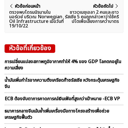
แนะแนว
หัวข้อก่อนหน้า
หัวข้อถัดไป
ตรวจพบโดรนนิรนามใน
ชาวเวเนซุเอลา 2 คนและชาว
เรื่อง
นอร์เวย์ บริเวณ Norwegian
รัสเซีย 5 คนถูกกล่าวหาว่าใช้คริ
Oil Infrastructure เมื่อวันที่
ปโตเพื่อเลี่ยงการคว่ำบาตร
19/10/22
หัวข้อที่เกี่ยวข้อง
การเปลี่ยนแปลงสภาพภูมิอากาศทำให้ 4% ของ GDP โลกตกอยู่ใน
ความเสี่ยง
น้ำมันเพิ่มกำไรจากความตึงเครียดก๊าซรัสเซีย หวังกระตุ้นเศรษฐกิจ
จีน
ECB ต้องจับตาการคาดการณ์เงินเฟ้อที่สูงกว่าเป้าหมาย -ECB VP
ธนาคารกลางจีนเน้นย้ำเพิ่มเครื่องมือทางโครงสร้างเพื่อช่วย
เศรษฐกิจฟื้นตัว