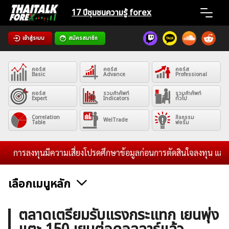
Skip
17 ปีชุมชน
ความรู้ forex
to
content
เข้าสู่ระบบ
สมัครสมาชิก
Home
คอร์ส
คอร์ส
คอร์ส
News
Basic
Advance
Professional
คอร์ส
รวมคำศัพท์
รวมคำศัพท์
Expert
Indicators
ทั่วไป
Articles
Correlation
กิจกรรม
WelTrade
Table
ฟอรั่ม
VPS Register
การลงทุนมีความเสี่ยงโปรดศึกษาข้อมูลก่อนการตัดสินใจลงทุน และไม่รั
เลือกเมนูหลัก
ค้นหา
ข่าวฟอเร็กซ์และสกุลเงิน
คริปโตเคอร์เรนซี
ฟรีซิกแนล รายวัน
ตลาดเตรียมรับแรงกระแทก เยนพุ่ง
สำหรับ: