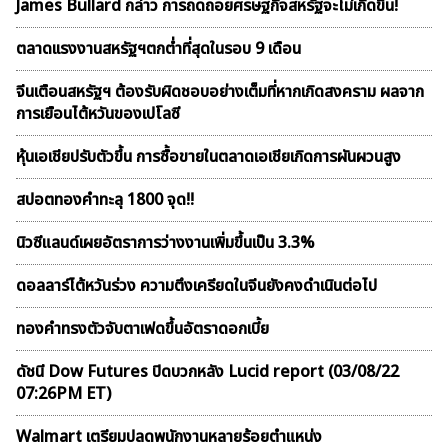
James Bullard กล่าว การถดถอยศรษฐกิจสหรัฐจะไม่เกิดขึ้น!
ตลาดเเรงงานสหรัฐฯตกต่ำที่สุดในรอบ 9 เดือน
จีนเตือนสหรัฐฯ ต้องรับผิดชอบอย่างเต็มที่หากเกิดสงคราม ผลจาก
การเยือนไต้หวันของเปโลซี
หุ้นเอเชียปรับตัวขึ้น การซื้อขายในตลาดเอเชียเกิดการผันผวนสูง
สปอตทองคำทะลุ 1800 จุด!!
นิวซีแลนด์เผยอัตราการว่างงานเพิ่มขึ้นเป็น 3.3%
ดอลลาร์ไต้หวันร่วง ความตึงเครียดในจีนยังคงดำเนินต่อไป
ทองคำทรงตัวจับตาเฟดขึ้นอัตราดอกเบี้ย
ดัชนี Dow Futures ปิดบวกหลัง Lucid report (03/08/22
07:26PM ET)
Walmart เตรียมปลดพนักงานหลายร้อยตำแหน่ง