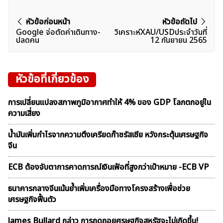
แนะแนว
หัวข้อก่อนหน้า
หัวข้อถัดไป
Google จ่อตัดค่าเดินทาง-
วิเคราะห์XAU/USDประจำวันที่
เรื่อง
ปลดคน
12 กันยายน 2565
หัวข้อที่เกี่ยวข้อง
การเปลี่ยนแปลงสภาพภูมิอากาศทำให้ 4% ของ GDP โลกตกอยู่ใน
ความเสี่ยง
น้ำมันเพิ่มกำไรจากความตึงเครียดก๊าซรัสเซีย หวังกระตุ้นเศรษฐกิจ
จีน
ECB ต้องจับตาการคาดการณ์เงินเฟ้อที่สูงกว่าเป้าหมาย -ECB VP
ธนาคารกลางจีนเน้นย้ำเพิ่มเครื่องมือทางโครงสร้างเพื่อช่วย
เศรษฐกิจฟื้นตัว
James Bullard กล่าว การถดถอยศรษฐกิจสหรัฐจะไม่เกิดขึ้น!