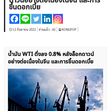
ดาวน์อย่างต่อเนื่องในจีน และการ
บทวิเคราะห์
เศรษฐกิจทั่วไป
ดัชนี-หุ้น
พันธบัตร
ขึ้นดอกเบี้ย
สินค้าโภคภัณฑ์
โบรกเกอร์ FX
โปรโมชั่น Forex
กองทุน Forex
ฟรี EA
12 กันยายน 2022
อ่านแล้ว :
42
KONGPOP
น้ำมัน WTI ดิ่งลง 0.8% หลังล็อกดาวน์
อย่างต่อเนื่องในจีน และการขึ้นดอกเบี้ย