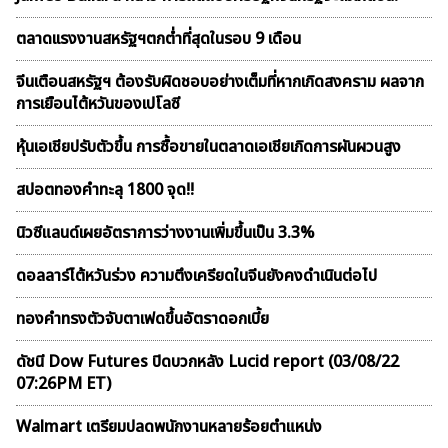
ตลาดเเรงงานสหรัฐฯตกต่ำที่สุดในรอบ 9 เดือน
จีนเตือนสหรัฐฯ ต้องรับผิดชอบอย่างเต็มที่หากเกิดสงคราม ผลจาก
การเยือนไต้หวันของเปโลซี
หุ้นเอเชียปรับตัวขึ้น การซื้อขายในตลาดเอเชียเกิดการผันผวนสูง
สปอตทองคำทะลุ 1800 จุด!!
นิวซีแลนด์เผยอัตราการว่างงานเพิ่มขึ้นเป็น 3.3%
ดอลลาร์ไต้หวันร่วง ความตึงเครียดในจีนยังคงดำเนินต่อไป
ทองคำทรงตัวจับตาเฟดขึ้นอัตราดอกเบี้ย
ดัชนี Dow Futures ปิดบวกหลัง Lucid report (03/08/22
07:26PM ET)
Walmart เตรียมปลดพนักงานหลายร้อยตำแหน่ง