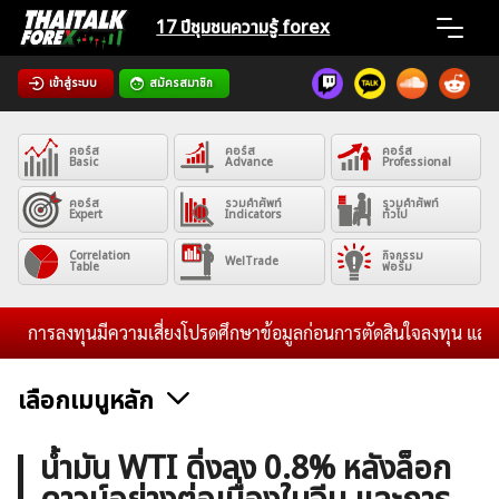
Skip
17 ปีชุมชน
ความรู้ forex
to
content
เข้าสู่ระบบ
สมัครสมาชิก
Home
คอร์ส
คอร์ส
คอร์ส
News
Basic
Advance
Professional
คอร์ส
รวมคำศัพท์
รวมคำศัพท์
Expert
Indicators
ทั่วไป
Articles
Correlation
กิจกรรม
WelTrade
Table
ฟอรั่ม
VPS Register
การลงทุนมีความเสี่ยงโปรดศึกษาข้อมูลก่อนการตัดสินใจลงทุน และไม่รับ
เลือกเมนูหลัก
ค้นหา
ข่าวฟอเร็กซ์และสกุลเงิน
คริปโตเคอร์เรนซี
ฟรีซิกแนล รายวัน
น้ำมัน WTI ดิ่งลง 0.8% หลังล็อก
สำหรับ: