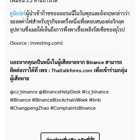
เพิ่มขึ้น 2.2 ล้านบาร์เรล
ยูนิเปอร์
ผู้นำเข้าก๊าซของเยอรมนีในวันพุธและอังกฤษกล่าวว่า
จะลดค่าไฟสำหรับธุรกิจลงครึ่งหนึ่งเพื่อตอบสนองต่อวิกฤต
อุปทานซึ่งเผยให้เห็นถึงการพึ่งพาเชื้อเพลิงรัสเซียของยุโรป
(Source : investing.com)
เเละหากคุณเป็นหนึ่งในผู้เสียหายจาก Binance สามารถ
ติดต่อเราได้ที่ เพจ :
Thaitalkforex.com
เพื่อเข้าร่วมกลุ่ม
ผู้เสียหาย
@cz_binance @BinanceHelpDesk #cz_binance
#Binance #BinanceBlockchainWeek #bnb
#ChangpengZhao #ComplaintsBinance