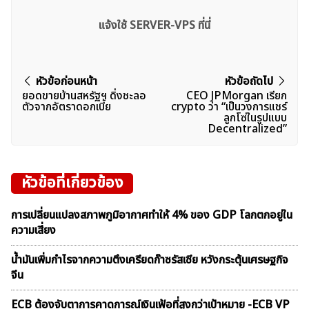
แจ้งใช้ SERVER-VPS ที่นี่
แนะแนว
หัวข้อก่อนหน้า
หัวข้อถัดไป
ยอดขายบ้านสหรัฐฯ ดิ่งชะลอ
CEO JPMorgan เรียก
เรื่อง
ตัวจากอัตราดอกเบี้ย
crypto ว่า “เป็นวงการแชร์
ลูกโซ่ในรูปแบบ
Decentralized”
หัวข้อที่เกี่ยวข้อง
การเปลี่ยนแปลงสภาพภูมิอากาศทำให้ 4% ของ GDP โลกตกอยู่ใน
ความเสี่ยง
น้ำมันเพิ่มกำไรจากความตึงเครียดก๊าซรัสเซีย หวังกระตุ้นเศรษฐกิจ
จีน
ECB ต้องจับตาการคาดการณ์เงินเฟ้อที่สูงกว่าเป้าหมาย -ECB VP