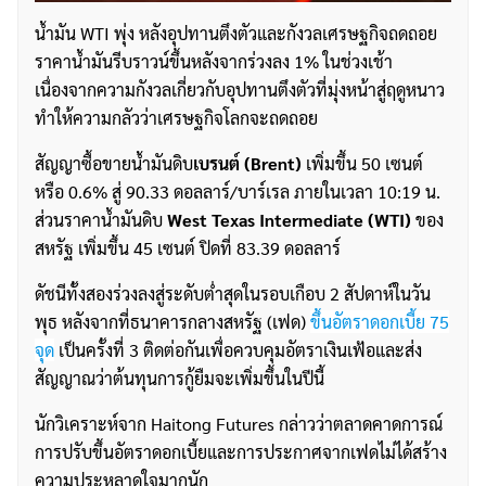
น้ำมัน WTI พุ่ง หลังอุปทานตึงตัวและกังวลเศรษฐกิจถดถอย
ราคาน้ำมันรีบราวน์ขึ้นหลังจากร่วงลง 1% ในช่วงเช้า
เนื่องจากความกังวลเกี่ยวกับอุปทานตึงตัวที่มุ่งหน้าสู่ฤดูหนาว
ทำให้ความกลัวว่าเศรษฐกิจโลกจะถดถอย
สัญญาซื้อขายน้ำมันดิบ
เบรนต์ (Brent)
เพิ่มขึ้น 50 เซนต์
หรือ 0.6% สู่ 90.33 ดอลลาร์/บาร์เรล ภายในเวลา 10:19 น.
ส่วนราคาน้ำมันดิบ
West Texas Intermediate (WTI)
ของ
สหรัฐ เพิ่มขึ้น 45 เซนต์ ปิดที่ 83.39 ดอลลาร์
ดัชนีทั้งสองร่วงลงสู่ระดับต่ำสุดในรอบเกือบ 2 สัปดาห์ในวัน
พุธ หลังจากที่ธนาคารกลางสหรัฐ (เฟด)
ขึ้นอัตราดอกเบี้ย 75
จุด
เป็นครั้งที่ 3 ติดต่อกันเพื่อควบคุมอัตราเงินเฟ้อและส่ง
สัญญาณว่าต้นทุนการกู้ยืมจะเพิ่มขึ้นในปีนี้
นักวิเคราะห์จาก Haitong Futures กล่าวว่าตลาดคาดการณ์
การปรับขึ้นอัตราดอกเบี้ยและการประกาศจากเฟดไม่ได้สร้าง
ความประหลาดใจมากนัก