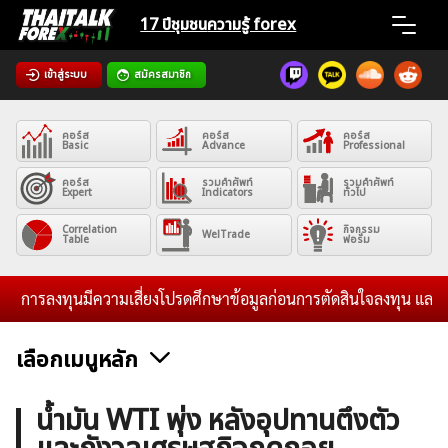
Skip
17 ปีชุมชน
ความรู้ forex
to
content
เข้าสู่ระบบ
สมัครสมาชิก
Home
คอร์ส
คอร์ส
คอร์ส
News
Basic
Advance
Professional
คอร์ส
รวมคำศัพท์
รวมคำศัพท์
Expert
Indicators
ทั่วไป
Articles
Correlation
กิจกรรม
WelTrade
Table
ฟอรั่ม
VPS Register
การลงทุนมีความเสี่ยงโปรดศึกษาข้อมูลก่อนการตัดสินใจลงทุน และไม่รับ
เลือกเมนูหลัก
ค้นหา
ข่าวฟอเร็กซ์และสกุลเงิน
คริปโตเคอร์เรนซี
ฟรีซิกแนล รายวัน
น้ำมัน WTI พุ่ง หลังอุปทานตึงตัว
สำหรับ: