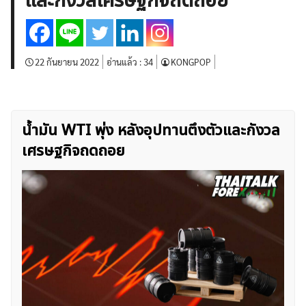
และกังวลเศรษฐกิจถดถอย
บทวิเคราะห์
เศรษฐกิจทั่วไป
ดัชนี-หุ้น
พันธบัตร
สินค้าโภคภัณฑ์
โบรกเกอร์ FX
โปรโมชั่น Forex
กองทุน Forex
ฟรี EA
22 กันยายน 2022
อ่านแล้ว :
34
KONGPOP
น้ำมัน WTI พุ่ง หลังอุปทานตึงตัวและกังวล
เศรษฐกิจถดถอย