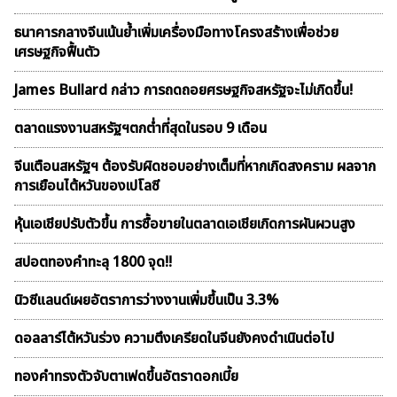
ธนาคารกลางจีนเน้นย้ำเพิ่มเครื่องมือทางโครงสร้างเพื่อช่วย
เศรษฐกิจฟื้นตัว
James Bullard กล่าว การถดถอยศรษฐกิจสหรัฐจะไม่เกิดขึ้น!
ตลาดเเรงงานสหรัฐฯตกต่ำที่สุดในรอบ 9 เดือน
จีนเตือนสหรัฐฯ ต้องรับผิดชอบอย่างเต็มที่หากเกิดสงคราม ผลจาก
การเยือนไต้หวันของเปโลซี
หุ้นเอเชียปรับตัวขึ้น การซื้อขายในตลาดเอเชียเกิดการผันผวนสูง
สปอตทองคำทะลุ 1800 จุด!!
นิวซีแลนด์เผยอัตราการว่างงานเพิ่มขึ้นเป็น 3.3%
ดอลลาร์ไต้หวันร่วง ความตึงเครียดในจีนยังคงดำเนินต่อไป
ทองคำทรงตัวจับตาเฟดขึ้นอัตราดอกเบี้ย