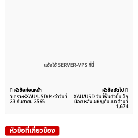
แจ้งใช้ SERVER-VPS ที่นี่
แนะแนว
หัวข้อก่อนหน้า
หัวข้อถัดไป
วิเคราะห์XAU/USDประจำวันที่
XAU/USD วันนี้ฟื้นตัวขึ้นเล็ก
เรื่อง
23 กันยายน 2565
น้อย หลังเผชิญกับแนวต้านที่
1,674
หัวข้อที่เกี่ยวข้อง