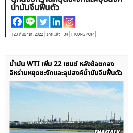
น้ำมันจีนฟื้นตัว
สินค้าโภคภัณฑ์
โบรกเกอร์ FX
โปรโมชั่น Forex
กองทุน Forex
ฟรี EA
23 กันยายน 2022
อ่านแล้ว :
34
KONGPOP
น้ำมัน WTI เพิ่ม 22 เซนต์ หลังข้อตกลง
อิหร่านหยุดชะงักและอุปสงค์น้ำมันจีนฟื้นตัว