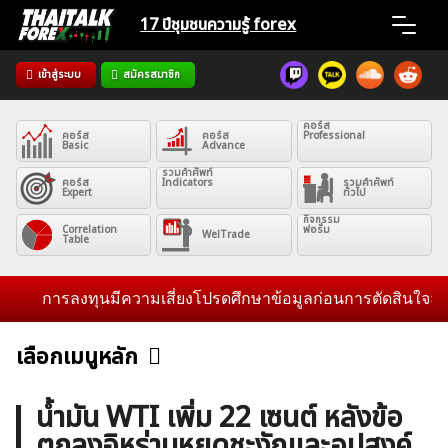
Skip
17 ปีชุมชน
ความรู้ forex
to
content
เข้าสู่ระบบ
สมัครสมาชิก
Home
คอร์ส
คอร์ส
คอร์ส
Professional
News
Basic
Advance
รวมคำศัพท์
คอร์ส
Indicators
รวมคำศัพท์
Expert
ทั่วไป
Articles
กิจกรรม
Correlation
ฟอรั่ม
WelTrade
Table
VPS Register
การลงทุนมีความเสี่ยงโปรดศึกษาข้อมูลก่อนการตัดสินใจลงทุน แ
เลือกเมนูหลัก
ข่าวฟอเร็กซ์และสกุลเงิน
คริปโตเคอร์เรนซี
ฟรีซิกแนล รายวัน
ค้นหา
น้ำมัน WTI เพิ่ม 22 เซนต์ หลังข้อ
สำหรับ:
ตกลงอิหร่านหยุดชะงักและอุปสงค์
บทวิเคราะห์
เศรษฐกิจทั่วไป
ดัชนี-หุ้น
พันธบัตร