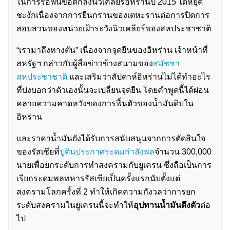
ในการรื้อฟื้นข้อตกลงนิวเคลียร์อิหร่านปี 2015 ได้หยุด
ชะงักเนื่องจากการยืนกรานของเตหะรานต่อการปิดการ
สอบสวนของหน่วยเฝ้าระวังนิวเคลียร์ของสหประชาชาติ
“เรามาถึงทางตัน” เนื่องจากจุดยืนของอิหร่าน เจ้าหน้าที่
สหรัฐฯ กล่าวกับผู้สื่อข่าวข้างสนามของ
สมัชชา
สหประชาชาติ
และเสริมว่าสัปดาห์อิหร่านไม่ได้ทำอะไร
ที่บ่งบอกว่าตัวเองนั้นจะเปลี่ยนจุดยืน โดยคำพูดนี้ได้ผ่อน
คลายความคาดหวังของการฟื้นตัวของน้ำมันดิบใน
อิหร่าน
และราคาน้ำมันยังได้รับการสนับสนุนจากการตัดสินใจ
ของรัสเซียที่
ปูตินประกาศระดมกำลังพล
จำนวน 300,000
นายเพื่อยกระดับการทำสงครามกับยูเครน ซึ่งถือเป็นการ
เรียกระดมพลทหารรัสเซียเป็นครั้งแรกนับตั้งแต่
สงครามโลกครั้งที่ 2 ทำให้เกิดความกังวลว่าการยก
ระดับสงครามในยูเครนนี้จะทำให้
อุปทานน้ำมันตึงตัว
ต่อ
ไป