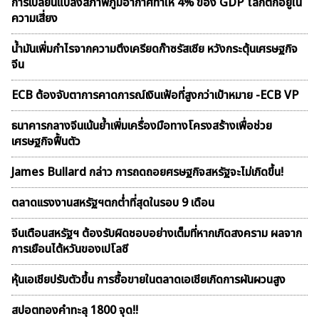
การเปลี่ยนแปลงสภาพภูมิอากาศทำให้ 4% ของ GDP โลกตกอยู่ใน
ความเสี่ยง
น้ำมันเพิ่มกำไรจากความตึงเครียดก๊าซรัสเซีย หวังกระตุ้นเศรษฐกิจ
จีน
ECB ต้องจับตาการคาดการณ์เงินเฟ้อที่สูงกว่าเป้าหมาย -ECB VP
ธนาคารกลางจีนเน้นย้ำเพิ่มเครื่องมือทางโครงสร้างเพื่อช่วย
เศรษฐกิจฟื้นตัว
James Bullard กล่าว การถดถอยศรษฐกิจสหรัฐจะไม่เกิดขึ้น!
ตลาดเเรงงานสหรัฐฯตกต่ำที่สุดในรอบ 9 เดือน
จีนเตือนสหรัฐฯ ต้องรับผิดชอบอย่างเต็มที่หากเกิดสงคราม ผลจาก
การเยือนไต้หวันของเปโลซี
หุ้นเอเชียปรับตัวขึ้น การซื้อขายในตลาดเอเชียเกิดการผันผวนสูง
สปอตทองคำทะลุ 1800 จุด!!