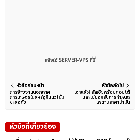
แจ้งใช้ SERVER-VPS ที่นี่
แนะแนว
หัวข้อก่อนหน้า
หัวข้อถัดไป
การจ้างงานนอกภาค
เอาแล้ว! รัสเซียพร้อมตอบโต้
เรื่อง
การเกษตรในสหรัฐมีแนวโน้ม
และไม่ยอมรับการกำหนด
ชะลอตัว
เพดานราคาน้ำมัน
หัวข้อที่เกี่ยวข้อง