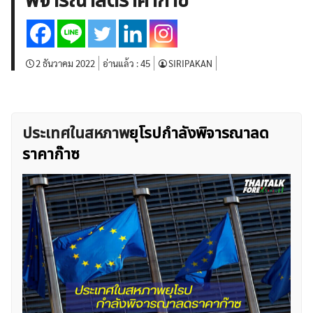
พิจารณาลดราคาก๊าซ
บทวิเคราะห์
เศรษฐกิจทั่วไป
ดัชนี-หุ้น
พันธบัตร
สินค้าโภคภัณฑ์
โบรกเกอร์ FX
โปรโมชั่น Forex
กองทุน Forex
ฟรี EA
2 ธันวาคม 2022
อ่านแล้ว :
45
SIRIPAKAN
ประเทศในสหภาพ
ยุโรปกำลังพิจารณาลด
ราคาก๊าซ