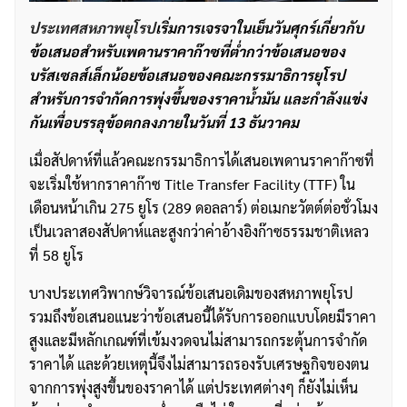
ประเทศสหภาพยุโรป
เริ่มการเจรจาในเย็นวันศุกร์เกี่ยวกับ
ข้อเสนอสำหรับเพดานราคาก๊าซที่ต่ำกว่าข้อเสนอของ
บรัสเซลส์เล็กน้อยข้อเสนอของคณะกรรมาธิการยุโรป
สำหรับการจำกัดการพุ่งขึ้นของราคาน้ำมัน และกำลังแข่ง
กันเพื่อบรรลุข้อตกลงภายในวันที่ 13 ธันวาคม
เมื่อสัปดาห์ที่แล้วคณะกรรมาธิการได้เสนอเพดานราคาก๊าซที่
จะเริ่มใช้หากราคาก๊าซ Title Transfer Facility (TTF) ใน
เดือนหน้าเกิน 275 ยูโร (289 ดอลลาร์) ต่อเมกะวัตต์ต่อชั่วโมง
เป็นเวลาสองสัปดาห์และสูงกว่าค่าอ้างอิงก๊าซธรรมชาติเหลว
ที่ 58 ยูโร
บางประเทศวิพากษ์วิจารณ์ข้อเสนอเดิมของสหภาพยุโรป
รวมถึงข้อเสนอแนะว่าข้อเสนอนี้ได้รับการออกแบบโดยมีราคา
สูงและมีหลักเกณฑ์ที่เข้มงวดจนไม่สามารถกระตุ้นการจำกัด
ราคาได้ และด้วยเหตุนี้จึงไม่สามารถรองรับเศรษฐกิจของตน
จากการพุ่งสูงขึ้นของราคาได้ แต่ประเทศต่างๆ ก็ยังไม่เห็น