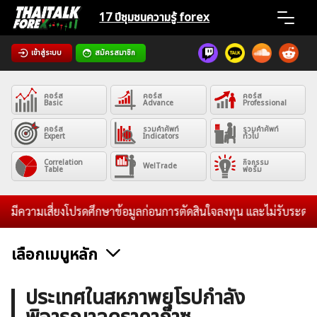
Skip
17 ปีชุมชน
ความรู้ forex
to
content
เข้าสู่ระบบ
สมัครสมาชิก
Home
คอร์ส
คอร์ส
คอร์ส
News
Basic
Advance
Professional
คอร์ส
รวมคำศัพท์
รวมคำศัพท์
Expert
Indicators
ทั่วไป
Articles
Correlation
กิจกรรม
WelTrade
Table
ฟอรั่ม
VPS Register
ความเสี่ยงโปรดศึกษาข้อมูลก่อนการตัดสินใจลงทุน และไม่รับระดมทุนใดๆ
เลือกเมนูหลัก
ค้นหา
ข่าวฟอเร็กซ์และสกุลเงิน
คริปโตเคอร์เรนซี
ฟรีซิกแนล รายวัน
ประเทศในสหภาพยุโรปกำลัง
สำหรับ: