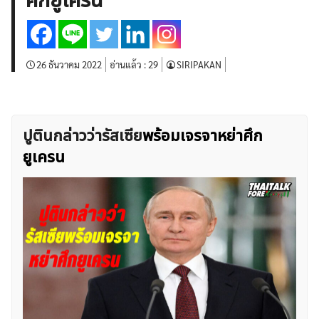
ศึกยูเครน
บทวิเคราะห์
เศรษฐกิจทั่วไป
ดัชนี-หุ้น
พันธบัตร
สินค้าโภคภัณฑ์
โบรกเกอร์ FX
โปรโมชั่น Forex
กองทุน Forex
ฟรี EA
26 ธันวาคม 2022
อ่านแล้ว :
29
SIRIPAKAN
ปูตินกล่าวว่ารัสเซีย
พร้อมเจรจาหย่าศึก
ยูเครน