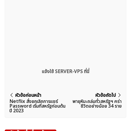
แจ้งใช้ SERVER-VPS ที่นี่
แนะแนว
หัวข้อก่อนหน้า
หัวข้อถัดไป
Netflix สั่งยกเลิกการแชร์
พายุหิมะถล่มทั่วสหรัฐฯ คร่า
เรื่อง
Password เริ่มที่สหรัฐก่อนต้น
ชีวิตอย่างน้อย 34 ราย
ปี 2023