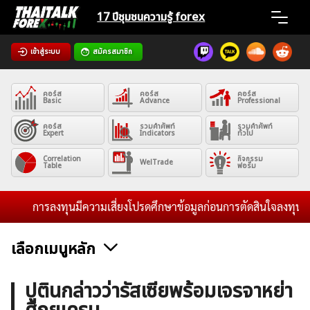
Skip
17 ปีชุมชน
ความรู้ forex
to
content
เข้าสู่ระบบ
สมัครสมาชิก
Home
คอร์ส
คอร์ส
คอร์ส
News
Basic
Advance
Professional
คอร์ส
รวมคำศัพท์
รวมคำศัพท์
Expert
Indicators
ทั่วไป
Articles
Correlation
กิจกรรม
WelTrade
Table
ฟอรั่ม
VPS Register
การลงทุนมีความเสี่ยงโปรดศึกษาข้อมูลก่อนการตัดสินใจลงทุน และไม
เลือกเมนูหลัก
ค้นหา
ข่าวฟอเร็กซ์และสกุลเงิน
คริปโตเคอร์เรนซี
ฟรีซิกแนล รายวัน
ปูตินกล่าวว่ารัสเซียพร้อมเจรจาหย่า
สำหรับ: