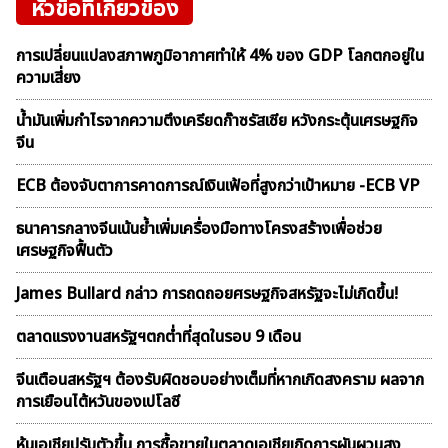
หัวข้อที่เกี่ยวข้อง
การเปลี่ยนแปลงสภาพภูมิอากาศทำให้ 4% ของ GDP โลกตกอยู่ใน
ความเสี่ยง
น้ำมันเพิ่มกำไรจากความตึงเครียดก๊าซรัสเซีย หวังกระตุ้นเศรษฐกิจ
จีน
ECB ต้องจับตาการคาดการณ์เงินเฟ้อที่สูงกว่าเป้าหมาย -ECB VP
ธนาคารกลางจีนเน้นย้ำเพิ่มเครื่องมือทางโครงสร้างเพื่อช่วย
เศรษฐกิจฟื้นตัว
James Bullard กล่าว การถดถอยศรษฐกิจสหรัฐจะไม่เกิดขึ้น!
ตลาดเเรงงานสหรัฐฯตกต่ำที่สุดในรอบ 9 เดือน
จีนเตือนสหรัฐฯ ต้องรับผิดชอบอย่างเต็มที่หากเกิดสงคราม ผลจาก
การเยือนไต้หวันของเปโลซี
หุ้นเอเชียปรับตัวขึ้น การซื้อขายในตลาดเอเชียเกิดการผันผวนสูง