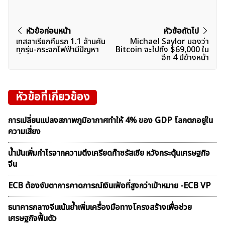
แนะแนว
หัวข้อก่อนหน้า
หัวข้อถัดไป
เทสลาเรียกคืนรถ 1.1 ล้านคัน
Michael Saylor มองว่า
เรื่อง
ทุกรุ่น-กระจกไฟฟ้ามีปัญหา
Bitcoin จะไปถึง $69,000 ใน
อีก 4 ปีข้างหน้า
หัวข้อที่เกี่ยวข้อง
การเปลี่ยนแปลงสภาพภูมิอากาศทำให้ 4% ของ GDP โลกตกอยู่ใน
ความเสี่ยง
น้ำมันเพิ่มกำไรจากความตึงเครียดก๊าซรัสเซีย หวังกระตุ้นเศรษฐกิจ
จีน
ECB ต้องจับตาการคาดการณ์เงินเฟ้อที่สูงกว่าเป้าหมาย -ECB VP
ธนาคารกลางจีนเน้นย้ำเพิ่มเครื่องมือทางโครงสร้างเพื่อช่วย
เศรษฐกิจฟื้นตัว