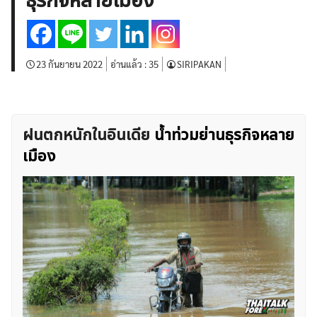
ธุรกิจหลายเมือง
บทวิเคราะห์
เศรษฐกิจทั่วไป
ดัชนี-หุ้น
พันธบัตร
สินค้าโภคภัณฑ์
โบรกเกอร์ FX
โปรโมชั่น Forex
กองทุน Forex
ฟรี EA
23 กันยายน 2022
อ่านแล้ว :
35
SIRIPAKAN
ฝนตกหนักในอินเดีย
น้ำท่วมย่านธุรกิจหลาย
เมือง