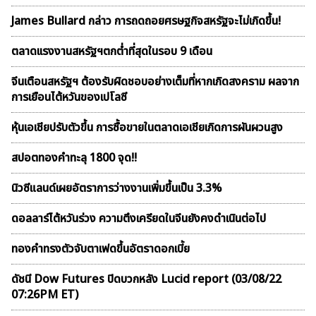
James Bullard กล่าว การถดถอยศรษฐกิจสหรัฐจะไม่เกิดขึ้น!
ตลาดเเรงงานสหรัฐฯตกต่ำที่สุดในรอบ 9 เดือน
จีนเตือนสหรัฐฯ ต้องรับผิดชอบอย่างเต็มที่หากเกิดสงคราม ผลจาก
การเยือนไต้หวันของเปโลซี
หุ้นเอเชียปรับตัวขึ้น การซื้อขายในตลาดเอเชียเกิดการผันผวนสูง
สปอตทองคำทะลุ 1800 จุด!!
นิวซีแลนด์เผยอัตราการว่างงานเพิ่มขึ้นเป็น 3.3%
ดอลลาร์ไต้หวันร่วง ความตึงเครียดในจีนยังคงดำเนินต่อไป
ทองคำทรงตัวจับตาเฟดขึ้นอัตราดอกเบี้ย
ดัชนี Dow Futures ปิดบวกหลัง Lucid report (03/08/22
07:26PM ET)