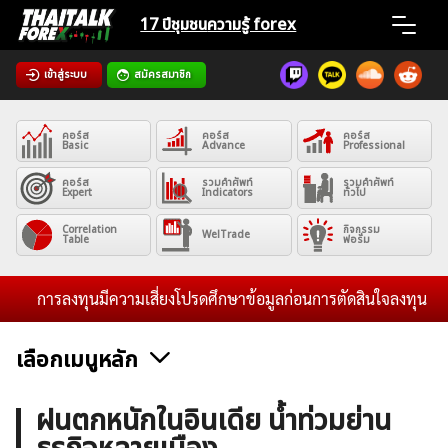
Skip
17 ปีชุมชน
ความรู้ forex
to
content
เข้าสู่ระบบ
สมัครสมาชิก
Home
คอร์ส
คอร์ส
คอร์ส
News
Basic
Advance
Professional
คอร์ส
รวมคำศัพท์
รวมคำศัพท์
Expert
Indicators
ทั่วไป
Articles
Correlation
กิจกรรม
WelTrade
Table
ฟอรั่ม
VPS Register
การลงทุนมีความเสี่ยงโปรดศึกษาข้อมูลก่อนการตัดสินใจลงทุน และไม่ร
เลือกเมนูหลัก
ค้นหา
ข่าวฟอเร็กซ์และสกุลเงิน
คริปโตเคอร์เรนซี
ฟรีซิกแนล รายวัน
ฝนตกหนักในอินเดีย น้ำท่วมย่าน
สำหรับ: