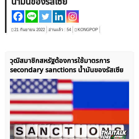
น้ำมันของรัสเซีย
สินค้าโภคภัณฑ์
โบรกเกอร์ FX
โปรโมชั่น Forex
กองทุน Forex
ฟรี EA
21 กันยายน 2022
อ่านแล้ว :
54
KONGPOP
วุฒิสมาชิกสหรัฐต้องการใช้มาตรการ
secondary sanctions น้ำมันของรัสเซีย