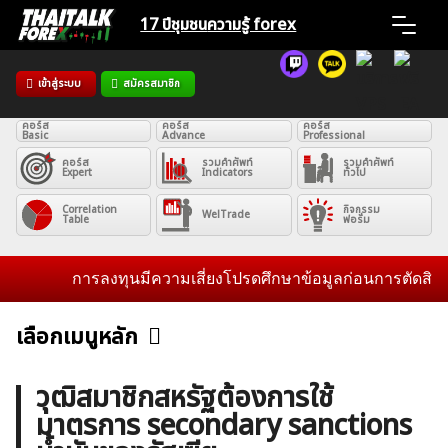
Skip
17 ปีชุมชน
ความรู้ forex
to
content
เข้าสู่ระบบ
สมัครสมาชิก
Home
คอร์ส
คอร์ส
คอร์ส
Basic
Advance
Professional
News
คอร์ส
รวมคำศัพท์
รวมคำศัพท์
Expert
Indicators
ทั่วไป
Articles
Correlation
กิจกรรม
WelTrade
Table
ฟอรั่ม
VPS Register
การลงทุนมีความเสี่ยงโปรดศึกษาข้อมูลก่อนการตัดสินใจลงท
เลือกเมนูหลัก
ข่าวฟอเร็กซ์และสกุลเงิน
คริปโตเคอร์เรนซี
ฟรีซิกแนล รายวัน
วุฒิสมาชิกสหรัฐต้องการใช้
ค้นหา
มาตรการ secondary sanctions
บทวิเคราะห์
เศรษฐกิจทั่วไป
ดัชนี-หุ้น
พันธบัตร
สำหรับ: