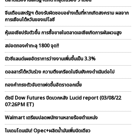
ตลาดเเรงงานสหรัฐฯตกต่ำที่สุดในรอบ 9 เดือน
จีนเตือนสหรัฐฯ ต้องรับผิดชอบอย่างเต็มที่หากเกิดสงคราม ผลจาก
การเยือนไต้หวันของเปโลซี
หุ้นเอเชียปรับตัวขึ้น การซื้อขายในตลาดเอเชียเกิดการผันผวนสูง
สปอตทองคำทะลุ 1800 จุด!!
นิวซีแลนด์เผยอัตราการว่างงานเพิ่มขึ้นเป็น 3.3%
ดอลลาร์ไต้หวันร่วง ความตึงเครียดในจีนยังคงดำเนินต่อไป
ทองคำทรงตัวจับตาเฟดขึ้นอัตราดอกเบี้ย
ดัชนี Dow Futures ปิดบวกหลัง Lucid report (03/08/22
07:26PM ET)
Walmart เตรียมปลดพนักงานหลายร้อยตำแหน่ง
ไบเดนโดนเมิน! Opec+ผลิตน้ำมันเพิ่มนิดเดียว