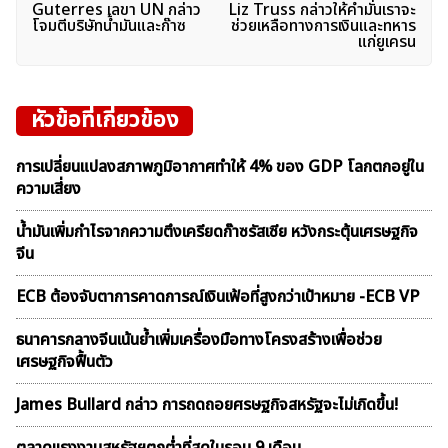
Guterres เลขา UN กล่าว
Liz Truss กล่าวให้คำมั่นเราจะ
เรื่อง
โจมตีบริษัทน้ำมันและก๊าซ
ช่วยเหลือทางการเงินและทหาร
แก่ยูเครน
หัวข้อที่เกี่ยวข้อง
การเปลี่ยนแปลงสภาพภูมิอากาศทำให้ 4% ของ GDP โลกตกอยู่ใน
ความเสี่ยง
น้ำมันเพิ่มกำไรจากความตึงเครียดก๊าซรัสเซีย หวังกระตุ้นเศรษฐกิจ
จีน
ECB ต้องจับตาการคาดการณ์เงินเฟ้อที่สูงกว่าเป้าหมาย -ECB VP
ธนาคารกลางจีนเน้นย้ำเพิ่มเครื่องมือทางโครงสร้างเพื่อช่วย
เศรษฐกิจฟื้นตัว
James Bullard กล่าว การถดถอยศรษฐกิจสหรัฐจะไม่เกิดขึ้น!