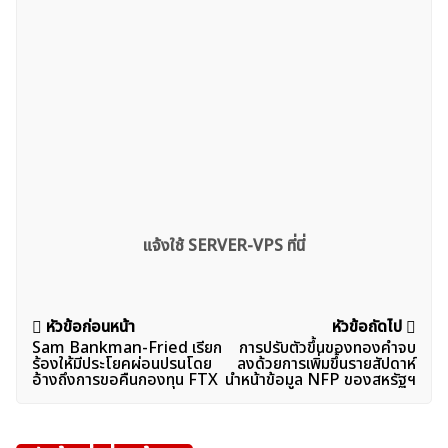
แจ้งใช้ SERVER-VPS ที่นี่
แนะแนว
หัวข้อก่อนหน้า
หัวข้อถัดไป
Sam Bankman-Fried เรียก
การปรับตัวขึ้นของทองคำจบ
เรื่อง
ร้องให้มีประโยคผ่อนปรนโดย
ลงด้วยการเพิ่มขึ้นรายสัปดาห์
อ้างถึงการขอคืนกองทุน FTX
นำหน้าข้อมูล NFP ของสหรัฐฯ