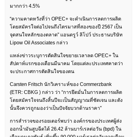
มากกว่า 4.5%
“ความคาดหวังที่ว่า OPEC+ จะดำเนินการลดการผลิต
โดยสมัครใจต่อไปจนถึงไตรมาสที่สองของปี 2567 เป็น
จุดสนใจหลักของตลาด” แอนดรูว์ ลิโปว์ ประธานบริษัท
Lipow Oil Associates กล่าว
แหล่งข่าวระบุการตัดสินใจขยายเวลาลด OPEC+ ใน
สัปดาห์แรกของเดือนมีนาคม โดยแต่ละประเทศคาดว่า
จะประกาศการตัดสินใจของตน
Carsten Fritsch นักวิเคราะห์ของ Commerzbank
(ETR: CBKG ) กล่าว ว่า “การยึดมั่นในการลดการผลิต
โดยสมัครใจจนถึงสิ้นปีจะเป็นสัญญาณที่ชัดเจน และดัง
นั้นจึงควรถูกมองว่าเป็นปัจจัยบวกด้านราคา”
การสำรวจของรอยเตอร์พบว่า องค์กรของประเทศผู้ส่ง
ออกน้ำมันสูบฉีดได้ 26.42 ล้านบาร์เรลต่อวัน (bpd) ใน
เดือนกุมภาพันธ์ เพิ่มขึ้น 90,000 บาร์เรลต่อวันจากเดือน