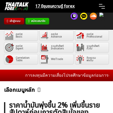
Skip
17 ปีชุมชน
ความรู้ forex
to
content
เข้าสู่ระบบ
สมัครสมาชิก
Home
คอร์ส
คอร์ส
คอร์ส
News
Basic
Advance
Professional
คอร์ส
รวมคำศัพท์
รวมคำศัพท์
Expert
Indicators
ทั่วไป
Articles
Correlation
กิจกรรม
WelTrade
Table
ฟอรั่ม
VPS Register
การลงทุนมีความเสี่ยงโปรดศึกษาข้อมูลก่อนการตัดสินใ
เลือกเมนูหลัก
ข่าวฟอเร็กซ์และสกุลเงิน
คริปโตเคอร์เรนซี
ฟรีซิกแนล รายวัน
ค้นหา
ราคาน้ำมันพุ่งขึ้น 2% เพิ่มขึ้นราย
สำหรับ:
สัปดาห์ก่อนการตัดสินใจของ
บทวิเคราะห์
เศรษฐกิจทั่วไป
ดัชนี-หุ้น
พันธบัตร