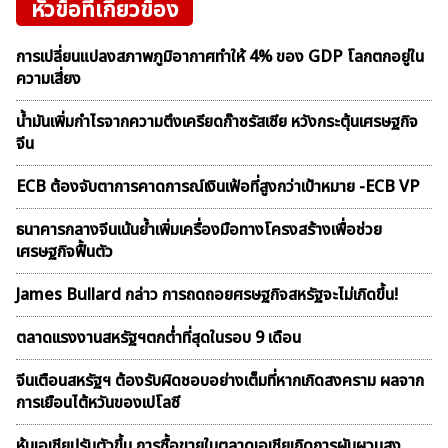
หัวข้อที่เกี่ยวข้อง
การเปลี่ยนแปลงสภาพภูมิอากาศทำให้ 4% ของ GDP โลกตกอยู่ใน
ความเสี่ยง
น้ำมันเพิ่มกำไรจากความตึงเครียดก๊าซรัสเซีย หวังกระตุ้นเศรษฐกิจ
จีน
ECB ต้องจับตาการคาดการณ์เงินเฟ้อที่สูงกว่าเป้าหมาย -ECB VP
ธนาคารกลางจีนเน้นย้ำเพิ่มเครื่องมือทางโครงสร้างเพื่อช่วย
เศรษฐกิจฟื้นตัว
James Bullard กล่าว การถดถอยศรษฐกิจสหรัฐจะไม่เกิดขึ้น!
ตลาดเเรงงานสหรัฐฯตกต่ำที่สุดในรอบ 9 เดือน
จีนเตือนสหรัฐฯ ต้องรับผิดชอบอย่างเต็มที่หากเกิดสงคราม ผลจาก
การเยือนไต้หวันของเปโลซี
หุ้นเอเชียปรับตัวขึ้น การซื้อขายในตลาดเอเชียเกิดการผันผวนสูง