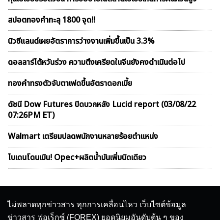
สปอตทองคำทะลุ 1800 จุด!!
นิวซีแลนด์เผยอัตราการว่างงานเพิ่มขึ้นเป็น 3.3%
ดอลลาร์ไต้หวันร่วง ความตึงเครียดในจีนยังคงดำเนินต่อไป
ทองคำทรงตัวจับตาเฟดขึ้นอัตราดอกเบี้ย
ดัชนี Dow Futures ปิดบวกหลัง Lucid report (03/08/22
07:26PM ET)
Walmart เตรียมปลดพนักงานหลายร้อยตำแหน่ง
ไบเดนโดนเมิน! Opec+ผลิตน้ำมันเพิ่มนิดเดียว
ไม่พลาดทุกข่าวสาร ทุกการเคลื่อนไหว เว็บไซต์ข้อมูล
ข่าวสาร ฟอเร็กซ์ (FOREX) ยอดนิยมอันดับต้น ๆ ของ