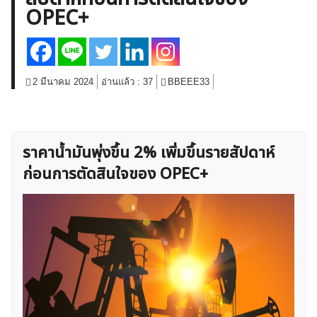
OPEC+
สินค้าโภคภัณฑ์
โบรกเกอร์ FX
โปรโมชั่น Forex
กองทุน Forex
ฟรี EA
2 มีนาคม 2024
อ่านแล้ว :
37
BBEEE33
ราคาน้ำมันพุ่งขึ้น 2% เพิ่มขึ้นรายสัปดาห์
ก่อนการตัดสินใจของ OPEC+