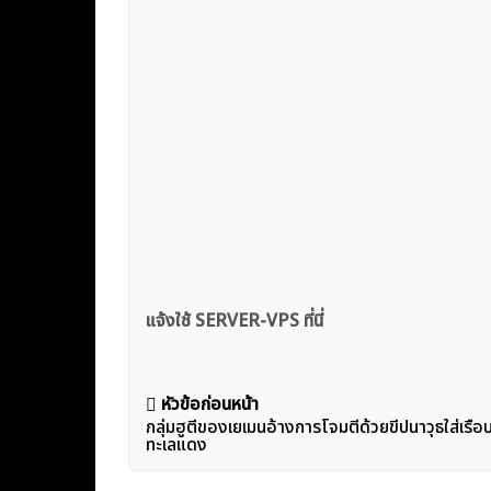
แจ้งใช้ SERVER-VPS ที่นี่
แนะแนว
หัวข้อก่อนหน้า
กลุ่มฮูตีของเยเมนอ้างการโจมตีด้วยขีปนาวุธใส่เรือ
เรื่อง
ทะเลแดง