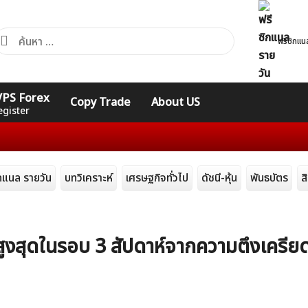
้นหา
ฟรีซิกแน
ำหรับ:
คอร์ส
รวมคำศัพท์
รวมคำศัพท์
 VPS Forex
Copy Trade
About US
Expert
Indicators
ทั่วไป
egister
ิกแนล รายวัน
บทวิเคราะห์
เศรษฐกิจทั่วไป
ดัชนี-หุ้น
พันธบัตร
ส
บสูงสุดในรอบ 3 สัปดาห์จากความตึงเคร