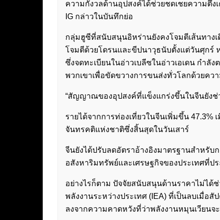
ความกังวลด้านอุปสงค์ได้ช่วยชดเชยความตึงเ
IG กล่าวในบันทึกย่อ
กลุ่มฮูซีที่สนับสนุนอิหร่านยังคงโจมตีเส้นทา
โจมตีด้วยโดรนและขีปนาวุธนับตั้งแต่วันศุกร์
ซึ่งจดทะเบียนในอ่าวเบลีซในอ่าวเอเดน กำลังต
พวกเขาเพื่อขัดขวางการขนส่งทั่วโลกด้วยค
“สัญญาณของอุปสงค์ที่แข็งแกร่งขึ้นในจีนยังช่
รายได้จากการท่องเที่ยวในจีนเพิ่มขึ้น 47.3% เ
จันทรคติแห่งชาติซึ่งสิ้นสุดในวันเสาร์
จีนยังได้ปรับลดอัตราอ้างอิงมาตรฐานสำหรับก
อสังหาริมทรัพย์และเศรษฐกิจของประเทศที่ป
อย่างไรก็ตาม ปัจจัยสนับสนุนด้านราคาไม่ได
พลังงานระหว่างประเทศ (IEA) ที่เป็นลบเมื่อส
ลงจากความคาดหวังที่ว่าพลังงานหมุนเวียนจะเ