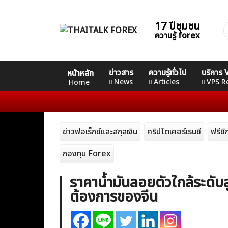
Skip
to
17 ปีชุมชน
ค
content
ความรู้ forex
ส
Home
คอร์ส
คอร์ส
คอร์ส
ข่าวสาร
ความรู้ทั่วไป
บริการ
หน้าหลัก
News
Basic
Advance
Professional
News
Articles
VPS R
Home
Articles
ข่าวฟอเร็กซ์และสกุลเงิน
คริปโตเคอร์เรนซี
ฟรีซ
VPS Register
กองทุน Forex
ราคาน้ำมันลอยตัวใกล้ระดั
ต้องการของจีน