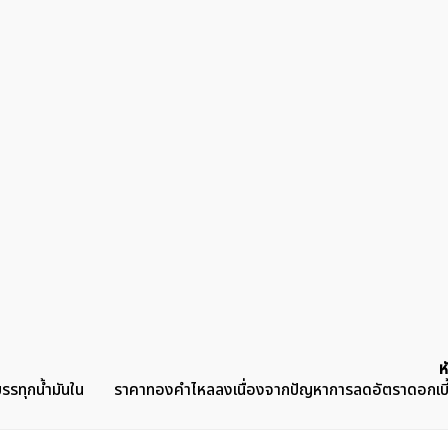
ห
บรรทุกน้ำมันใน
ราคาทองคำไหลลงเนื่องจากปัญหาการลดอัตราดอกเบี้ย