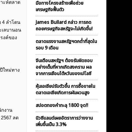
ราะห์ตลาด
มือทางโครงสร้างเพื่อช่วย
เศรษฐกิจฟื้นตัว
James Bullard กล่าว การถด
อย 4 ลำโดน
ถอยศรษฐกิจสหรัฐจะไม่เกิดขึ้น!
และเลบานอน
ณรงค์ของ
ตลาดเเรงงานสหรัฐฯตกต่ำที่สุดใน
รอบ 9 เดือน
จีนเตือนสหรัฐฯ ต้องรับผิดชอบ
อย่างเต็มที่หากเกิดสงคราม ผล
ดปีใหม่ทาง
จากการเยือนไต้หวันของเปโลซี
หุ้นเอเชียปรับตัวขึ้น การซื้อขายใน
ตลาดเอเชียเกิดการผันผวนสูง
สปอตทองคำทะลุ 1800 จุด!!
นักงาน
นิวซีแลนด์เผยอัตราการว่างงาน
ี 2567 ลด
เพิ่มขึ้นเป็น 3.3%