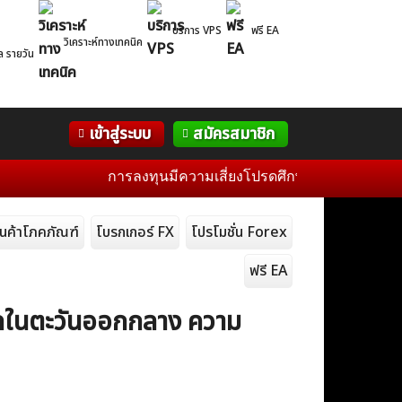
บริการ VPS
ฟรี EA
วิเคราะห์ทางเทคนิค
ล รายวัน
Correlation
WelTrade
กิจกรรม
เข้าสู่ระบบ
สมัครสมาชิก
Table
ฟอรั่ม
การลงทุนมีความเสี่ยงโปรดศึกษาข้อมูลก่อนการตัดสินใ
ินค้าโภคภัณฑ์
โบรกเกอร์ FX
โปรโมชั่น Forex
ฟรี EA
ียดในตะวันออกกลาง ความ