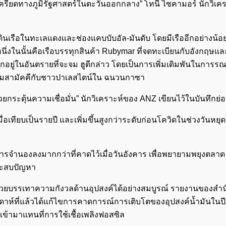
ครียดทางภูมิรัฐศาสตร์ในตะวันออกกลาง” โทนี่ ไซคามอร์ นักวิเค
งเดินเรือในทะเลแดงและช่องแคบบับอัล-มันดับ โดยมีเรืออีกอย่างน้
 หนึ่งในนั้นคือเรือบรรทุกสินค้า Rubymar ที่จดทะเบียนกับอังกฤษ
กอยู่ในอันตรายที่จะจม ฮูตีกล่าว โดยเป็นการเพิ่มเดิมพันในการร
วามสามัคคีกับชาวปาเลสไตน์ใน ฉนวนกาซา
วยกระตุ้นความเชื่อมั่น” นักวิเคราะห์ของ ANZ เขียนไว้ในบันทึกย่อ
มื่อเทียบเป็นรายปี และเพิ่มขึ้นสูงกว่าระดับก่อนโควิดในช่วงวันหยุ
ารจำนองลงมากกว่าที่คาดไว้เมื่อวันอังคาร เพื่อพยายามพยุงตลาด
ระสบปัญหา
้ช่วยบรรเทาความกังวลด้านอุปสงค์ได้อย่างสมบูรณ์ รายงานของสำ
ัปดาห์ที่แล้วได้แก้ไขการคาดการณ์การเติบโตของอุปสงค์น้ำมันในป
ข้ามาแทนที่การใช้เชื้อเพลิงฟอสซิล