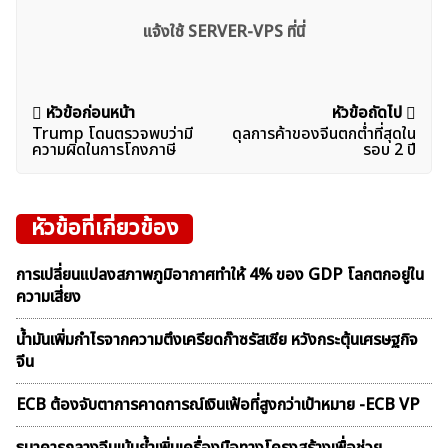
แจ้งใช้ SERVER-VPS ที่นี่
แนะแนว
หัวข้อก่อนหน้า
หัวข้อถัดไป
Trump โดนตรวจพบว่ามี
ดุลการค้าของจีนตกต่ำที่สุดใน
เรื่อง
ความผิดในการโกงภาษี
รอบ 2 ปี
หัวข้อที่เกี่ยวข้อง
การเปลี่ยนแปลงสภาพภูมิอากาศทำให้ 4% ของ GDP โลกตกอยู่ใน
ความเสี่ยง
น้ำมันเพิ่มกำไรจากความตึงเครียดก๊าซรัสเซีย หวังกระตุ้นเศรษฐกิจ
จีน
ECB ต้องจับตาการคาดการณ์เงินเฟ้อที่สูงกว่าเป้าหมาย -ECB VP