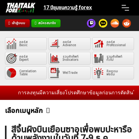
Skip
17 ปีชุมชน
ความรู้ forex
to
content
เข้าสู่ระบบ
สมัครสมาชิก
Home
คอร์ส
คอร์ส
คอร์ส
News
Basic
Advance
Professional
คอร์ส
รวมคำศัพท์
รวมคำศัพท์
Expert
Indicators
ทั่วไป
Articles
Correlation
กิจกรรม
WelTrade
Table
ฟอรั่ม
VPS Register
การลงทุนมีความเสี่ยงโปรดศึกษาข้อมูลก่อนการตัดสินใจลงทุน
เลือกเมนูหลัก
ข่าวฟอเร็กซ์และสกุลเงิน
คริปโตเคอร์เรนซี
ฟรีซิกแนล รายวัน
ค้นหา
สีจิ้นผิงบินเยือนซาอุเพื่อพบปะหารือ
สำหรับ:
ด้านพลังงานในวันที่ 7-9 ธ.ค.
บทวิเคราะห์
เศรษฐกิจทั่วไป
ดัชนี-หุ้น
พันธบัตร