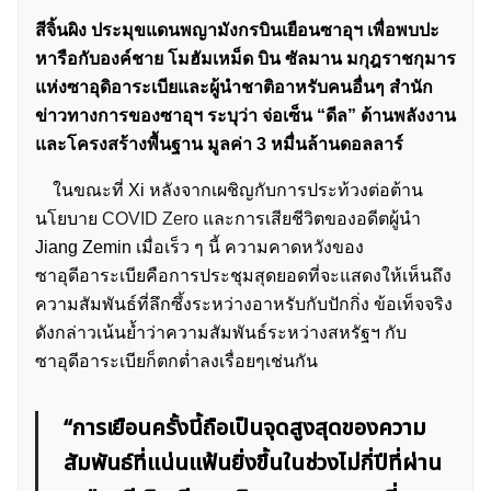
สีจิ้นผิง ประมุขแดนพญามังกรบินเยือนซาอุฯ เพื่อพบปะ
หารือกับองค์ชาย โมฮัมเหม็ด บิน ซัลมาน มกุฎราชกุมาร
แห่งซาอุดิอาระเบียและผู้นำชาติอาหรับคนอื่นๆ สำนัก
ข่าวทางการของซาอุฯ ระบุว่า จ่อเซ็น “ดีล” ด้านพลังงาน
และโครงสร้างพื้นฐาน มูลค่า 3 หมื่นล้านดอลลาร์
ในขณะที่ Xi หลังจากเผชิญกับการประท้วงต่อต้าน
นโยบาย
COVID Zero
และการเสียชีวิตของอดีตผู้นำ
Jiang Zemin เมื่อเร็ว ๆ นี้ ความคาดหวังของ
ซาอุดีอาระเบียคือการประชุมสุดยอดที่จะแสดงให้เห็นถึง
ความสัมพันธ์ที่ลึกซึ้งระหว่างอาหรับกับปักกิ่ง ข้อเท็จจริง
ดังกล่าวเน้นย้ำว่าความสัมพันธ์ระหว่างสหรัฐฯ กับ
ซาอุดีอาระเบียก็ตกต่ำลงเรื่อยๆเช่นกัน
“การเยือนครั้งนี้ถือเป็นจุดสูงสุดของความ
สัมพันธ์ที่แน่นแฟ้นยิ่งขึ้นในช่วงไม่กี่ปีที่ผ่าน