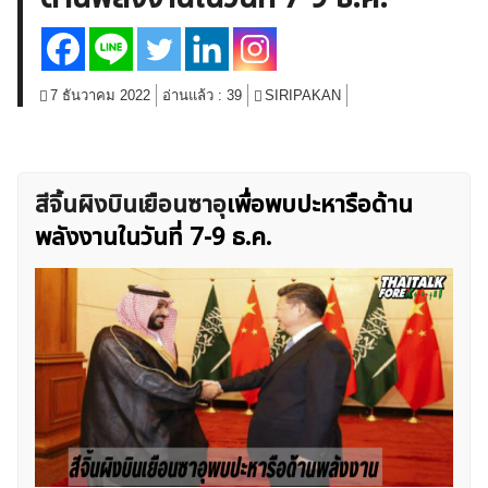
สินค้าโภคภัณฑ์
โบรกเกอร์ FX
โปรโมชั่น Forex
กองทุน Forex
ฟรี EA
7 ธันวาคม 2022
อ่านแล้ว :
39
SIRIPAKAN
สีจิ้นผิงบินเยือนซาอุ
เพื่อพบปะหารือด้าน
พลังงานในวันที่ 7-9 ธ.ค.