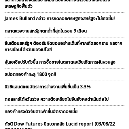
ธนาคารกลางจีนเน้นย้ำเพิ่มเครื่องมือทางโครงสร้างเพื่อช่วย
เศรษฐกิจฟื้นตัว
James Bullard กล่าว การถดถอยศรษฐกิจสหรัฐจะไม่เกิดขึ้น!
ตลาดเเรงงานสหรัฐฯตกต่ำที่สุดในรอบ 9 เดือน
จีนเตือนสหรัฐฯ ต้องรับผิดชอบอย่างเต็มที่หากเกิดสงคราม ผลจาก
การเยือนไต้หวันของเปโลซี
หุ้นเอเชียปรับตัวขึ้น การซื้อขายในตลาดเอเชียเกิดการผันผวนสูง
สปอตทองคำทะลุ 1800 จุด!!
นิวซีแลนด์เผยอัตราการว่างงานเพิ่มขึ้นเป็น 3.3%
ดอลลาร์ไต้หวันร่วง ความตึงเครียดในจีนยังคงดำเนินต่อไป
ทองคำทรงตัวจับตาเฟดขึ้นอัตราดอกเบี้ย
ดัชนี Dow Futures ปิดบวกหลัง Lucid report (03/08/22