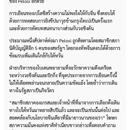
ของ Pelosi อีกด้วย
การเยือนของเปโลซีสร้างความไม่พอใจให้กับจีน ซึ่งตอบโต้
ด้วยการทดสอบการยิงขีปนาวุธข้ามกรุงไทเปเป็นครั้งแรก
และด้วยการตัดบทสนทนาบางส่วนกับวอชิงตัน
ประมาณหนึ่งสัปดาห์ต่อมา Pelosi ถูกติดตามโดยสมาชิกสภา
นิติบัญญัติอีก 5 คนของสหรัฐฯ โดยกองทัพจีนตอบโต้ด้วยการ
ซ้อมรบเพิ่มเติมใกล้กับไต้หวัน
ฝ่ายบริหารของไบเดนพยายามที่จะรักษาความตึงเครียด
ระหว่างวอชิงตันและปักกิ่ง ที่จุดประกายจากการเยือนครั้งนี้
ไม่ให้เดือดพล่านจนกลายเป็นความขัดแย้ง โดยย้ำว่าการเดิน
ทางในรัฐสภาเป็นกิจวัตร
“สมาชิกสภาคองเกรสและเจ้าหน้าที่ที่มาจากการเลือกตั้งเดิน
ทางไปไต้หวันมาหลายสิบปีแล้ว และจะเป็นเช่นนั้นต่อไป และ
สอดคล้องกับนโยบายจีนเดียวที่มีมายาวนานของเรา” โฆษก
สภาความมั่นคงแห่งชาติทำเนียบขาวกล่าวเพื่อตอบคำถาม