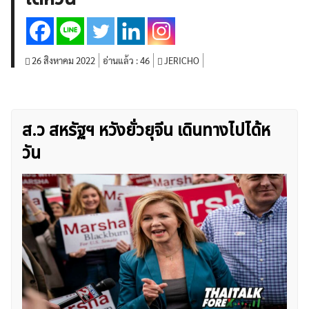
สินค้าโภคภัณฑ์
โบรกเกอร์ FX
โปรโมชั่น Forex
กองทุน Forex
ฟรี EA
26 สิงหาคม 2022
อ่านแล้ว :
46
JERICHO
ส.ว สหรัฐฯ หวังยั่วยุจีน เดินทางไปได้ห
วัน