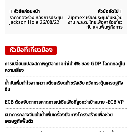
แนะแนว
หัวข้อก่อนหน้า
หัวข้อถัดไป
ราคาทองร่วง หลังการประชุม
Zipmex เรียกประชุมกับหน่วย
เรื่อง
Jackson Hole 26/08/22
งาน ก.ล.ต. ไทยเพื่อหารือเกี่ยว
กับ แผนฟื้นฟูกิจการ
หัวข้อที่เกี่ยวข้อง
การเปลี่ยนแปลงสภาพภูมิอากาศทำให้ 4% ของ GDP โลกตกอยู่ใน
ความเสี่ยง
น้ำมันเพิ่มกำไรจากความตึงเครียดก๊าซรัสเซีย หวังกระตุ้นเศรษฐกิจ
จีน
ECB ต้องจับตาการคาดการณ์เงินเฟ้อที่สูงกว่าเป้าหมาย -ECB VP
ธนาคารกลางจีนเน้นย้ำเพิ่มเครื่องมือทางโครงสร้างเพื่อช่วย
เศรษฐกิจฟื้นตัว