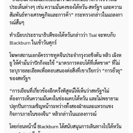
ประเด็นต่างๆ เช่น ความมั่นคงของไต้หวัน-สหรัฐฯ และความ
สัมพันธ์ทางเศรษฐกิจและการค้า” กระทรวงกล่าวในแถลงกา
รณ์สั้นๆ
ทำเนียบประธานาธิบดีของไต้หวันกล่าวว่า Tsai จะพบกับ
Blackburn
ในเช้าวันศุกร์
โฆษกสถานเอกอัครราชทูตจีนประจำกรุงวอชิงตัน หลิว เผิงห
ยู ให้คำมั่นว่าปักกิ่งจะใช้ “มาตรการตอบโต้ที่เด็ดขาด” ที่ไม่
ระบุรายละเอียดเพื่อตอบสนองต่อสิ่งที่เขาเรียกว่า “การยั่วยุ”
ของสหรัฐฯ
“การเยือนที่เกี่ยวข้องอีกครั้งพิสูจน์ให้เห็นว่าสหรัฐฯไม่
ต้องการเห็นความมั่นคงในช่องแคบไต้หวัน และไม่พยายาม
ปลุกปั่นการเผชิญหน้าระหว่างทั้งสองฝ่ายและแทรกแซง
กิจการภายในของจีน” หลิวกล่าวในแถลงการณ์
โดยก่อนหน้านี้ Blackburn ได้สนับสนุนการเดินทางไปไต้หวัน