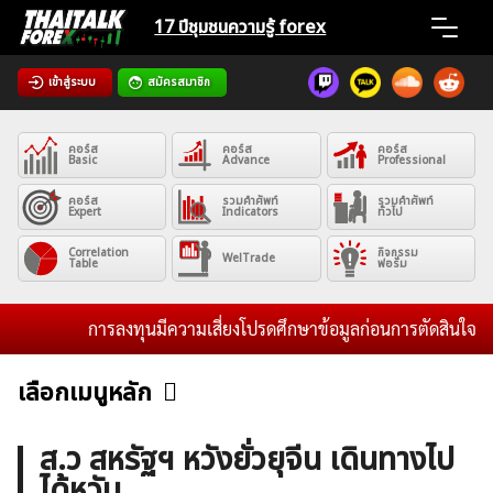
Skip
17 ปีชุมชน
ความรู้ forex
to
content
เข้าสู่ระบบ
สมัครสมาชิก
Home
คอร์ส
คอร์ส
คอร์ส
News
Basic
Advance
Professional
คอร์ส
รวมคำศัพท์
รวมคำศัพท์
Expert
Indicators
ทั่วไป
Articles
Correlation
กิจกรรม
WelTrade
Table
ฟอรั่ม
VPS Register
การลงทุนมีความเสี่ยงโปรดศึกษาข้อมูลก่อนการตัดสินใจลงทุน 
เลือกเมนูหลัก
ข่าวฟอเร็กซ์และสกุลเงิน
คริปโตเคอร์เรนซี
ฟรีซิกแนล รายวัน
ค้นหา
ส.ว สหรัฐฯ หวังยั่วยุจีน เดินทางไป
สำหรับ:
ได้หวัน
บทวิเคราะห์
เศรษฐกิจทั่วไป
ดัชนี-หุ้น
พันธบัตร