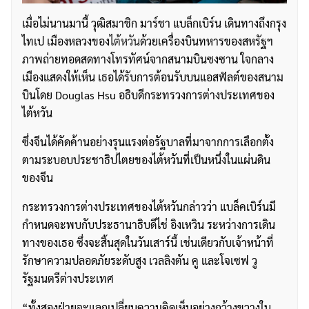
เมื่อไม่นานมานี้ วุฒิสมาชิก มาร์ชา แบล็กเบิร์น เดินทางถึงกรุง
ไทเป เมืองหลวงของ
ไต้หวัน
ด้วยเครื่องบินทหารของสหรัฐฯ
ภาพถ่ายทอดสดทางโทรทัศน์จากสนามบินซงซาน ใจกลาง
เมืองแสดงให้เห็น เธอได้รับการต้อนรับบนแอสฟัลต์ของสนาม
บินโดย Douglas Hsu อธิบดีกระทรวงการต่างประเทศของ
ไต้หวัน
ซึ่งจีนได้คัดค้านอย่างรุนแรงต่อรัฐบาลที่มาจากการเลือกตั้ง
ตามระบอบประชาธิปไตยของไต้หวันที่เป็นหนึ่งในแผ่นดิน
ของจีน
กระทรวงการต่างประเทศของไต้หวันกล่าวว่า แบล็คเบิร์นมี
กำหนดจะพบกับประธานาธิบดีไช่ อิงเหวิน ระหว่างการเดิน
ทางของเธอ ซึ่งจะสิ้นสุดในวันเสาร์นี้ เช่นเดียวกับเจ้าหน้าที่
รักษาความปลอดภัยระดับสูง เวลลิงตัน คู และโจเซฟ วู
รัฐมนตรีต่างประเทศ
“ทั้งสองฝ่ายจะแลกเปลี่ยนความคิดเห็นอย่างกว้างขวางใน