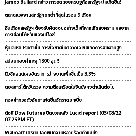
James Bullard กล่าว การถดถอยศรษฐกิจสหรัฐจะไม่เกิดขึ้น!
ตลาดเเรงงานสหรัฐฯตกต่ำที่สุดในรอบ 9 เดือน
จีนเตือนสหรัฐฯ ต้องรับผิดชอบอย่างเต็มที่หากเกิดสงคราม ผลจาก
การเยือนไต้หวันของเปโลซี
หุ้นเอเชียปรับตัวขึ้น การซื้อขายในตลาดเอเชียเกิดการผันผวนสูง
สปอตทองคำทะลุ 1800 จุด!!
นิวซีแลนด์เผยอัตราการว่างงานเพิ่มขึ้นเป็น 3.3%
ดอลลาร์ไต้หวันร่วง ความตึงเครียดในจีนยังคงดำเนินต่อไป
ทองคำทรงตัวจับตาเฟดขึ้นอัตราดอกเบี้ย
ดัชนี Dow Futures ปิดบวกหลัง Lucid report (03/08/22
07:26PM ET)
Walmart เตรียมปลดพนักงานหลายร้อยตำแหน่ง