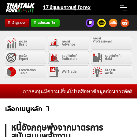
Skip
17 ปีชุมชน
ความรู้ forex
to
content
เข้าสู่ระบบ
สมัครสมาชิก
Home
คอร์ส
คอร์ส
คอร์ส
Professional
News
Basic
Advance
คอร์ส
รวมคำศัพท์
รวมคำศัพท์
Expert
Indicators
ทั่วไป
Articles
Correlation
กิจกรรม
WelTrade
Table
ฟอรั่ม
VPS Register
การลงทุนมีความเสี่ยงโปรดศึกษาข้อมูลก่อนการตัดสินใจลงท
เลือกเมนูหลัก
ข่าวฟอเร็กซ์และสกุลเงิน
คริปโตเคอร์เรนซี
ฟรีซิกแนล รายวัน
ค้นหา
หนี้อังกฤษพุ่งจากมาตรการ
สำหรับ:
สนับสนุนพลังงาน
บทวิเคราะห์
เศรษฐกิจทั่วไป
ดัชนี-หุ้น
พันธบัตร