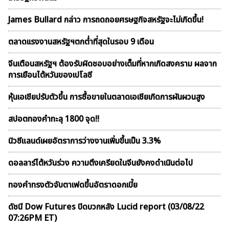
James Bullard กล่าว การถดถอยศรษฐกิจสหรัฐจะไม่เกิดขึ้น!
ตลาดเเรงงานสหรัฐฯตกต่ำที่สุดในรอบ 9 เดือน
จีนเตือนสหรัฐฯ ต้องรับผิดชอบอย่างเต็มที่หากเกิดสงคราม ผลจาก
การเยือนไต้หวันของเปโลซี
หุ้นเอเชียปรับตัวขึ้น การซื้อขายในตลาดเอเชียเกิดการผันผวนสูง
สปอตทองคำทะลุ 1800 จุด!!
นิวซีแลนด์เผยอัตราการว่างงานเพิ่มขึ้นเป็น 3.3%
ดอลลาร์ไต้หวันร่วง ความตึงเครียดในจีนยังคงดำเนินต่อไป
ทองคำทรงตัวจับตาเฟดขึ้นอัตราดอกเบี้ย
ดัชนี Dow Futures ปิดบวกหลัง Lucid report (03/08/22
07:26PM ET)