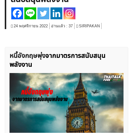
สินค้าโภคภัณฑ์
โบรกเกอร์ FX
โปรโมชั่น Forex
กองทุน Forex
ฟรี EA
24 พฤศจิกายน 2022
อ่านแล้ว :
37
SIRIPAKAN
หนี้อังกฤษพุ่ง
จากมาตรการสนับสนุน
พลังงาน