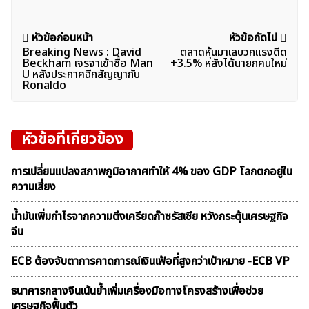
แนะแนว
หัวข้อก่อนหน้า
หัวข้อถัดไป
Breaking News : David
ตลาดหุ้นมาเลบวกแรงดีด
เรื่อง
Beckham เจรจาเข้าซื้อ Man
+3.5% หลังได้นายกคนใหม่
U หลังประกาศฉีกสัญญากับ
Ronaldo
หัวข้อที่เกี่ยวข้อง
การเปลี่ยนแปลงสภาพภูมิอากาศทำให้ 4% ของ GDP โลกตกอยู่ใน
ความเสี่ยง
น้ำมันเพิ่มกำไรจากความตึงเครียดก๊าซรัสเซีย หวังกระตุ้นเศรษฐกิจ
จีน
ECB ต้องจับตาการคาดการณ์เงินเฟ้อที่สูงกว่าเป้าหมาย -ECB VP
ธนาคารกลางจีนเน้นย้ำเพิ่มเครื่องมือทางโครงสร้างเพื่อช่วย
เศรษฐกิจฟื้นตัว