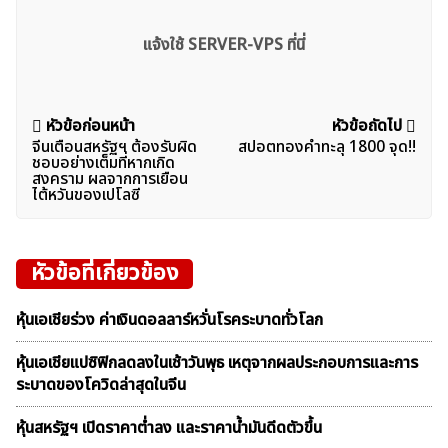
แจ้งใช้ SERVER-VPS ที่นี่
แนะแนว
หัวข้อก่อนหน้า
หัวข้อถัดไป
จีนเตือนสหรัฐฯ ต้องรับผิด
สปอตทองคำทะลุ 1800 จุด!!
เรื่อง
ชอบอย่างเต็มที่หากเกิด
สงคราม ผลจากการเยือน
ไต้หวันของเปโลซี
หัวข้อที่เกี่ยวข้อง
หุ้นเอเชียร่วง ค่าเงินดอลลาร์หวั่นโรคระบาดทั่วโลก
หุ้นเอเชียแปซิฟิกลดลงในเช้าวันพุธ เหตุจากผลประกอบการและการ
ระบาดของโควิดล่าสุดในจีน
หุ้นสหรัฐฯ เปิดราคาต่ำลง และราคาน้ำมันดีดตัวขึ้น