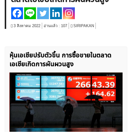
สินค้าโภคภัณฑ์
โบรกเกอร์ FX
โปรโมชั่น Forex
กองทุน Forex
ฟรี EA
3 สิงหาคม 2022
อ่านแล้ว :
107
SIRIPAKAN
หุ้นเอเชียปรับตัวขึ้น การซื้อขายในตลาด
เอเชียเกิดการผันผวนสูง