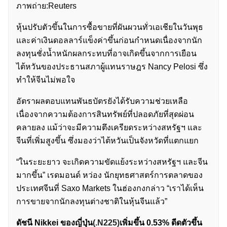
ภาพถ่าย:Reuters
หุ้นปรับตัวขึ้นในการซื้อขายที่ผันผวนทั่วเอเชียในวันพุธ
และค่าเงินดอลลาร์แข็งค่าขึ้นก่อนกำหนดเนื่องจากนัก
ลงทุนชั่งน้ำหนักผลกระทบที่อาจเกิดขึ้นจากการเยือน
ไต้หวันของประธานสภาผู้แทนราษฎร Nancy Pelosi ซึ่ง
ทำให้จีนไม่พอใจ
อัตราผลตอบแทนพันธบัตรยังได้รับความช่วยเหลือ
เนื่องจากความต้องการสินทรัพย์ที่ปลอดภัยที่สุดผ่อน
คลายลง แม้ว่าจะมีความตึงเครียดระหว่างสหรัฐฯ และ
จีนที่เพิ่มสูงขึ้น ซึ่งมองว่าไต้หวันเป็นจังหวัดที่แตกแยก
“ในระยะยาว จะเกิดความขัดแย้งระหว่างสหรัฐฯ และจีน
มากขึ้น” เรดมอนด์ หว่อง นักยุทธศาสตร์การตลาดของ
ประเทศจีนที่ Saxo Markets ในฮ่องกงกล่าว “เราได้เห็น
การขายจากนักลงทุนต่างชาติในหุ้นจีนแล้ว”
ดัชนี Nikkei ของญี่ปุ่น
(.N225)
เพิ่มขึ้น 0.53% ดีดตัวขึ้น