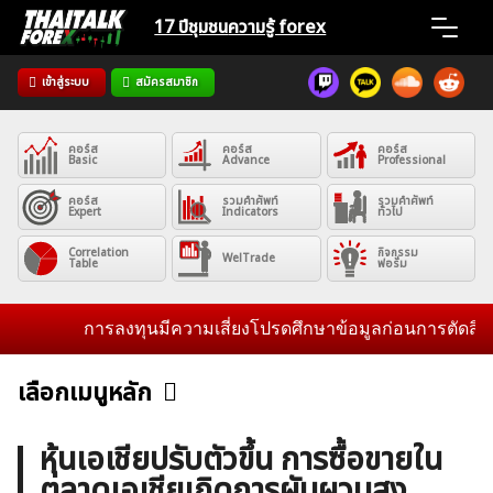
Skip
17 ปีชุมชน
ความรู้ forex
to
content
เข้าสู่ระบบ
สมัครสมาชิก
Home
คอร์ส
คอร์ส
คอร์ส
News
Basic
Advance
Professional
คอร์ส
รวมคำศัพท์
รวมคำศัพท์
Expert
Indicators
ทั่วไป
Articles
Correlation
กิจกรรม
WelTrade
Table
ฟอรั่ม
VPS Register
การลงทุนมีความเสี่ยงโปรดศึกษาข้อมูลก่อนการตัดสินใจลงท
เลือกเมนูหลัก
ข่าวฟอเร็กซ์และสกุลเงิน
คริปโตเคอร์เรนซี
ฟรีซิกแนล รายวัน
ค้นหา
หุ้นเอเชียปรับตัวขึ้น การซื้อขายใน
สำหรับ:
ตลาดเอเชียเกิดการผันผวนสูง
บทวิเคราะห์
เศรษฐกิจทั่วไป
ดัชนี-หุ้น
พันธบัตร