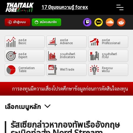
Skip
17 ปีชุมชน
ความรู้ forex
to
content
เข้าสู่ระบบ
สมัครสมาชิก
Home
คอร์ส
คอร์ส
คอร์ส
News
Basic
Advance
Professional
คอร์ส
รวมคำศัพท์
รวมคำศัพท์
Expert
Indicators
ทั่วไป
Articles
Correlation
กิจกรรม
WelTrade
Table
ฟอรั่ม
VPS Register
การลงทุนมีความเสี่ยงโปรดศึกษาข้อมูลก่อนการตัดสินใจลงทุน และไม
เลือกเมนูหลัก
ค้นหา
ข่าวฟอเร็กซ์และสกุลเงิน
คริปโตเคอร์เรนซี
ฟรีซิกแนล รายวัน
รัสเซียกล่าวหากองทัพเรืออังกฤษ
สำหรับ: