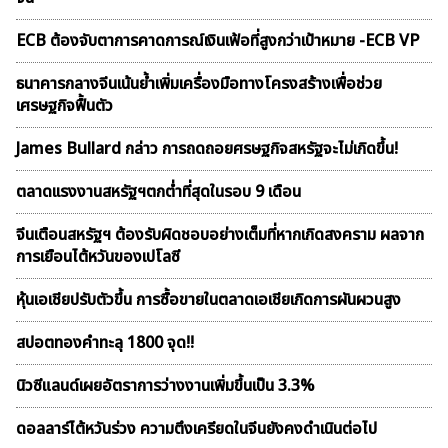
ECB ต้องจับตาการคาดการณ์เงินเฟ้อที่สูงกว่าเป้าหมาย -ECB VP
ธนาคารกลางจีนเน้นย้ำเพิ่มเครื่องมือทางโครงสร้างเพื่อช่วย
เศรษฐกิจฟื้นตัว
James Bullard กล่าว การถดถอยศรษฐกิจสหรัฐจะไม่เกิดขึ้น!
ตลาดเเรงงานสหรัฐฯตกต่ำที่สุดในรอบ 9 เดือน
จีนเตือนสหรัฐฯ ต้องรับผิดชอบอย่างเต็มที่หากเกิดสงคราม ผลจาก
การเยือนไต้หวันของเปโลซี
หุ้นเอเชียปรับตัวขึ้น การซื้อขายในตลาดเอเชียเกิดการผันผวนสูง
สปอตทองคำทะลุ 1800 จุด!!
นิวซีแลนด์เผยอัตราการว่างงานเพิ่มขึ้นเป็น 3.3%
ดอลลาร์ไต้หวันร่วง ความตึงเครียดในจีนยังคงดำเนินต่อไป