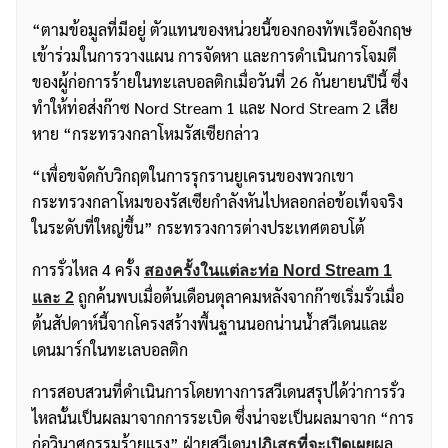
“ตามข้อมูลที่มีอยู่ ตัวแทนของหน่วยนี้ของกองทัพเรืออังกฤษ
เข้าร่วมในการวางแผน การจัดหา และการดำเนินการโจมตี
ของผู้ก่อการร้ายในทะเลบอลติกเมื่อวันที่ 26 กันยายนปีนี้ ซึ่ง
ทำให้ท่อส่งก๊าซ Nord Stream 1 และ Nord Stream 2 เสีย
หาย “กระทรวงกลาโหมรัสเซียกล่าว
“เพื่อขจัดกับวิกฤตในการรุกรานยูเครนของพวกเขา
กระทรวงกลาโหมของรัสเซียกำลังหันไปหลอกล่อข้อเท็จจริง
ในระดับที่ใหญ่ขึ้น” กระทรวงการต่างประเทศตอบโต้
การรั่วไหล 4 ครั้ง
สองครั้งในแต่ละท่อ Nord Stream 1
ถูกค้นพบเมื่อต้นเดือนตุลาคมหลังจากก๊าซเริ่มรั่วเมื่อ
และ 2
ต้นสัปดาห์นี้จากโครงสร้างพื้นฐานนอกน่านน้ำสวีเดนและ
เดนมาร์กในทะเลบอลติก
การสอบสวนที่ดำเนินการโดยทางการสวีเดนสรุปได้ว่าการรั่ว
ไหลนั้นเป็นผลมาจากการระเบิด ซึ่งน่าจะเป็นผลมาจาก “การ
ก่อวินาศกรรมร้ายแรง” ฝ่ายสวีเดน
ผล
ปฏิเสธที่จะเปิดเผย