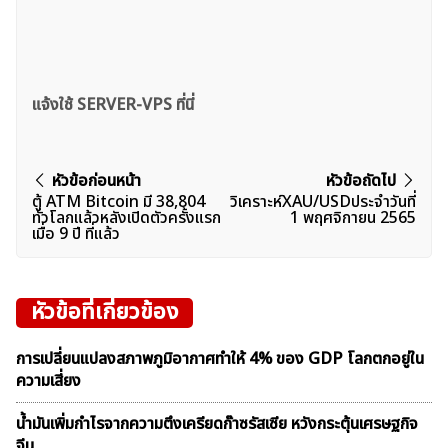
แจ้งใช้ SERVER-VPS ที่นี่
แนะแนว
หัวข้อก่อนหน้า
หัวข้อถัดไป
ตู้ ATM Bitcoin มี 38,804
วิเคราะห์XAU/USDประจำวันที่
เรื่อง
ทั่วโลกแล้วหลังเปิดตัวครั้งแรก
1 พฤศจิกายน 2565
เมื่อ 9 ปี ที่แล้ว
หัวข้อที่เกี่ยวข้อง
การเปลี่ยนแปลงสภาพภูมิอากาศทำให้ 4% ของ GDP โลกตกอยู่ใน
ความเสี่ยง
น้ำมันเพิ่มกำไรจากความตึงเครียดก๊าซรัสเซีย หวังกระตุ้นเศรษฐกิจ
จีน