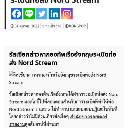
ระเบิดท่อส่ง Nord Stream
บทวิเคราะห์
เศรษฐกิจทั่วไป
ดัชนี-หุ้น
พันธบัตร
สินค้าโภคภัณฑ์
โบรกเกอร์ FX
โปรโมชั่น Forex
กองทุน Forex
ฟรี EA
31 ตุลาคม 2022
อ่านแล้ว :
41
KONGPOP
รัสเซียกล่าวหากองทัพเรืออังกฤษระเบิดท่อ
ส่ง Nord Stream
รัสเซียกล่าวหากองทัพเรืออังกฤษได้ทำการระเบิดท่อส่ง Nord
Stream มอสโกชี้ไปที่ลอนดอนสำหรับการระเบิดที่ทำให้ท่อ
Nord Stream 1 และ 2 ไม่ทำงาน แต่ลอนดอนปฏิเสธในทันที
โดยกล่าวว่าไม่มีส่วนเกี่ยวข้องใดๆ
สำนักข่าวรอยเตอร์
สุดสัปดาห์ที่ผ่านมา
รายงาน