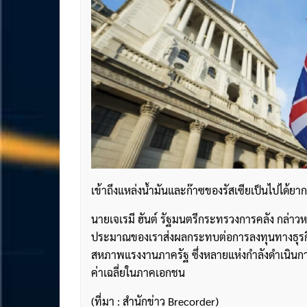
เข้าถึงแหล่งน้ำมันและก๊าซของรัสเซียเป็นไปได้ยาก
นายเจเรมี ฮันต์ รัฐมนตรีกระทรวงการคลัง กล่าวหลั
ประมาณของเราส่งผลกระทบต่อการลงทุนทางธุรกิ
สหภาพแรงงานภาครัฐ ซึ่งหลายแห่งกำลังดำเนินการน
ค่าเฉลี่ยในภาคเอกชน
(ที่มา : สำนักข่าว Brecorder)