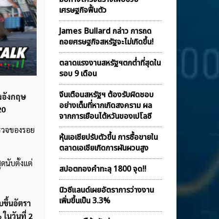
เศรษฐกิจฟื้นตัว
James Bullard กล่าว การถด
ถอยศรษฐกิจสหรัฐจะไม่เกิดขึ้น!
ตลาดเเรงงานสหรัฐฯตกต่ำที่สุดใน
รอบ 9 เดือน
จีนเตือนสหรัฐฯ ต้องรับผิดชอบ
่งอังกฤษ
อย่างเต็มที่หากเกิดสงคราม ผล
20
จากการเยือนไต้หวันของเปโลซี
ำรวจของรอย
หุ้นเอเชียปรับตัวขึ้น การซื้อขายใน
ตลาดเอเชียเกิดการผันผวนสูง
ดนับตั้งแต่
สปอตทองคำทะลุ 1800 จุด!!
นิวซีแลนด์เผยอัตราการว่างงาน
เพิ่มขึ้นเป็น 3.3%
ขึ้นอัตรา
ในวันที่ 2