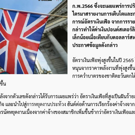
ก.พ.2566 ซึ่งจะเผยแพร่การปร
ไตรมาสรายงานการเติบโตและ
การณ์อัตราเงินเฟ้อ จากการราย
กล่าวทำให้ค่าเงินปอนด์สเตอร์ลิ
เล็กน้อยเมื่อเทียบกับดอลลาร์ส
ประกาศข้อมูลดังกล่าว
อัตราเงินเฟ้อพุ่งสูงขึ้นในปี 2565
หนุนจากราคาพลังงานที่พุ่งสูงขึ้น
การคว่ำบาตรของชาติตะวันตกได
ขึ้น
งจากตัวเลขดังกล่าวได้รับการเผยแพร่ว่า อัตราเงินเฟ้อที่สูงเป็นฝันร้า
จ และนำไปสู่
การหยุดงานประท้วง
ฮันต์ต่อต้านการเรียกร้องค่าจ้างจาก
ัดหยุดงานเนื่องจากค่าจ้างของสมาชิกเพิ่มขึ้นช้ากว่าอัตราเงินเฟ้อแล