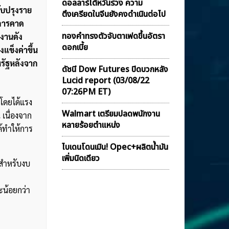
ดอลลาร์ไต้หวันร่วง ความ
ับปรุงราย
ตึงเครียดในจีนยังคงดำเนินต่อไป
การคาด
ทองคำทรงตัวจับตาเฟดขึ้นอัตรา
งานดัง
ดอกเบี้ย
งแข็งค่าขึ้น
หรัฐหลังจาก
ดัชนี Dow Futures ปิดบวกหลัง
Lucid report (03/08/22
07:26PM ET)
 โดยได้แรง
Walmart เตรียมปลดพนักงาน
 เนื่องจาก
หลายร้อยตำแหน่ง
้ทำให้การ
ไบเดนโดนเมิน! Opec+ผลิตน้ำมัน
เพิ่มนิดเดียว
ยสำหรับงบ
ะน้อยกว่า