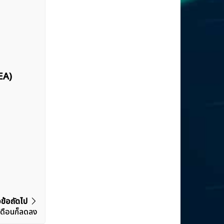
EA)
วข้อถัดไป
เดือนก็ลดลง