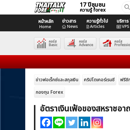
Skip
17 ปีชุมชน
ค้นห
ความรู้ forex
to
สำหร
content
ข่าวสาร
ความรู้ทั่วไป
บริกา
หน้าหลัก
Home
News
Articles
VPS
Home
คอร์ส
คอร์ส
คอร์ส
News
Basic
Advance
Professi
Articles
VPS Register
ข่าวฟอเร็กซ์และสกุลเงิน
คริปโตเคอร์เรนซี
ฟรีซ
กองทุน Forex
อัตราเงินเฟ้อของสหราชอาณา