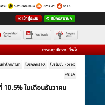
รายวัน
วิเคราะห์ทางเทคนิค
บริการ VPS
ฟรี EA
เข้าสู่ระบบ
สมัครสมาชิก
Correlation
กิจกรรม
WelTrade
Table
ฟอรั่ม
การลงทุนมีความเสี่ยงโปรดศึกษาข้อมูลก่อนการตัดสิ
ินค้าโภคภัณฑ์
โบรกเกอร์ FX
โปรโมชั่น Forex
ฟรี EA
ี่ 10.5% ในเดือนธันวาคม