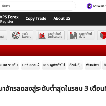
า
ฟรีซิกแนล 
ับ:
ร VPS Forex
Copy Trade
About US
 Register
คอร์ส
รวมคำศัพท์
รวมคำศัพท์
onal
Expert
Indicators
ทั่วไป
ิกแนล รายวัน
บทวิเคราะห์
เศรษฐกิจทั่วไป
ดัชนี-หุ้น
พันธบัตร
ส
จักรลดลงสู่ระดับต่ำสุดในรอบ 3 เดือนท