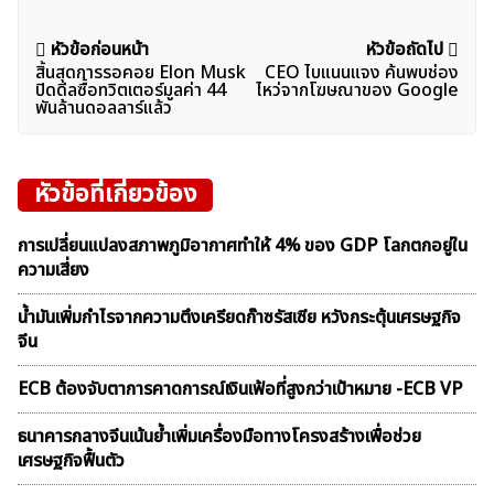
แนะแนว
หัวข้อก่อนหน้า
หัวข้อถัดไป
สิ้นสุดการรอคอย Elon Musk
CEO ไบแนนแจง ค้นพบช่อง
เรื่อง
ปิดดีลซื้อทวิตเตอร์มูลค่า 44
ไหว่จากโฆษณาของ Google
พันล้านดอลลาร์แล้ว
หัวข้อที่เกี่ยวข้อง
การเปลี่ยนแปลงสภาพภูมิอากาศทำให้ 4% ของ GDP โลกตกอยู่ใน
ความเสี่ยง
น้ำมันเพิ่มกำไรจากความตึงเครียดก๊าซรัสเซีย หวังกระตุ้นเศรษฐกิจ
จีน
ECB ต้องจับตาการคาดการณ์เงินเฟ้อที่สูงกว่าเป้าหมาย -ECB VP
ธนาคารกลางจีนเน้นย้ำเพิ่มเครื่องมือทางโครงสร้างเพื่อช่วย
เศรษฐกิจฟื้นตัว