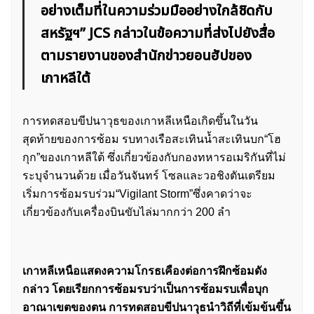
อย่างเต็มที่ในความร่วมมืออย่างใกล้ชิดกับ
สหรัฐฯ” JCS กล่าวในข้อความที่ส่งไปยังสื่อ
ตามรายงานของสำนักข่าวยอนฮัปของ
เกาหลีใต้
การทดสอบขีปนาวุธของเกาหลีเหนือเกิดขึ้นในวัน
สุดท้ายของการซ้อม รบทางเรือสะเทินน้ำสะเทินบก“โฮ
กุก”ของเกาหลีใต้ ซึ่งเกี่ยวข้องกับกองทหารอเมริกันที่ไม่
ระบุจำนวนด้วย เมื่อวันจันทร์ โซลและวอชิงตันเตรียม
เริ่มการซ้อมรบร่วม“Vigilant Storm”ซึ่งคาดว่าจะ
เกี่ยวข้องกับเครื่องบินขับไล่มากกว่า 200 ลำ
เกาหลีเหนือแสดงความโกรธเคืองต่อการฝึกซ้อมดัง
กล่าว โดยเรียกการซ้อมรบว่าเป็นการซ้อมรบเพื่อบุก
อาณาเขตของตน การทดสอบขีปนาวุธนำวิถีที่เข้มข้นขึ้น