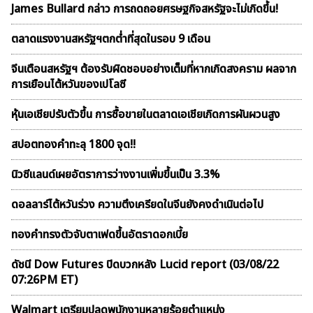
James Bullard กล่าว การถดถอยศรษฐกิจสหรัฐจะไม่เกิดขึ้น!
ตลาดเเรงงานสหรัฐฯตกต่ำที่สุดในรอบ 9 เดือน
จีนเตือนสหรัฐฯ ต้องรับผิดชอบอย่างเต็มที่หากเกิดสงคราม ผลจาก
การเยือนไต้หวันของเปโลซี
หุ้นเอเชียปรับตัวขึ้น การซื้อขายในตลาดเอเชียเกิดการผันผวนสูง
สปอตทองคำทะลุ 1800 จุด!!
นิวซีแลนด์เผยอัตราการว่างงานเพิ่มขึ้นเป็น 3.3%
ดอลลาร์ไต้หวันร่วง ความตึงเครียดในจีนยังคงดำเนินต่อไป
ทองคำทรงตัวจับตาเฟดขึ้นอัตราดอกเบี้ย
ดัชนี Dow Futures ปิดบวกหลัง Lucid report (03/08/22
07:26PM ET)
Walmart เตรียมปลดพนักงานหลายร้อยตำแหน่ง