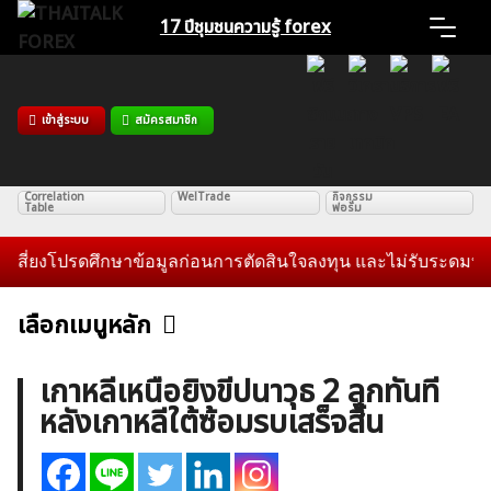
Skip
17 ปีชุมชน
ความรู้ forex
to
content
Home
เข้าสู่ระบบ
สมัครสมาชิก
คอร์ส
คอร์ส
คอร์ส
Basic
Advance
Professional
News
คอร์ส
รวมคำศัพท์
รวมคำศัพท์
Expert
Indicators
ทั่วไป
Correlation
WelTrade
กิจกรรม
Table
ฟอรั่ม
Articles
่ยงโปรดศึกษาข้อมูลก่อนการตัดสินใจลงทุน และไม่รับระดมทุนใดๆท
VPS Register
เลือกเมนูหลัก
ข่าวฟอเร็กซ์และสกุลเงิน
คริปโตเคอร์เรนซี
ฟรีซิกแนล รายวัน
เกาหลีเหนือยิงขีปนาวุธ 2 ลูกทันที
หลังเกาหลีใต้ซ้อมรบเสร็จสิ้น
บทวิเคราะห์
เศรษฐกิจทั่วไป
ดัชนี-หุ้น
พันธบัตร
ค้นหา
สำหรับ:
สินค้าโภคภัณฑ์
โบรกเกอร์ FX
โปรโมชั่น Forex