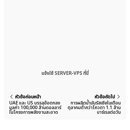
แจ้งใช้ SERVER-VPS ที่นี่
แนะแนว
หัวข้อก่อนหน้า
หัวข้อถัดไป
UAE และ US บรรลุข้อตกลง
การผลิตน้ำมันรัสเซียในเดือน
เรื่อง
มูลค่า 100,000 ล้านดอลลาร์
ตุลาคมต่ำกว่าโควตา 1.1 ล้าน
ในโครงการพลังงานสะอาด
บาร์เรลต่อวัน