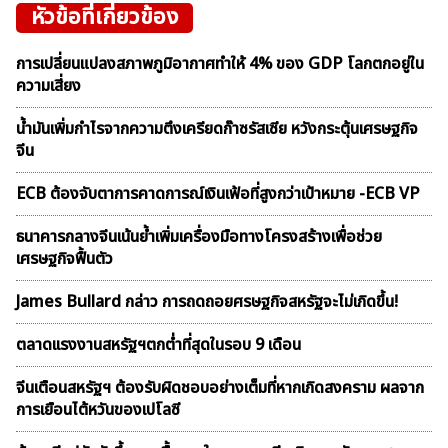
หัวข้อที่เกี่ยวข้อง
การเปลี่ยนแปลงสภาพภูมิอากาศทำให้ 4% ของ GDP โลกตกอยู่ใน
ความเสี่ยง
น้ำมันเพิ่มกำไรจากความตึงเครียดก๊าซรัสเซีย หวังกระตุ้นเศรษฐกิจ
จีน
ECB ต้องจับตาการคาดการณ์เงินเฟ้อที่สูงกว่าเป้าหมาย -ECB VP
ธนาคารกลางจีนเน้นย้ำเพิ่มเครื่องมือทางโครงสร้างเพื่อช่วย
เศรษฐกิจฟื้นตัว
James Bullard กล่าว การถดถอยศรษฐกิจสหรัฐจะไม่เกิดขึ้น!
ตลาดเเรงงานสหรัฐฯตกต่ำที่สุดในรอบ 9 เดือน
จีนเตือนสหรัฐฯ ต้องรับผิดชอบอย่างเต็มที่หากเกิดสงคราม ผลจาก
การเยือนไต้หวันของเปโลซี