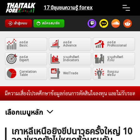
Skip
17 ปีชุมชน
ความรู้ forex
to
content
เข้าสู่ระบบ
สมัครสมาชิก
Home
คอร์ส
คอร์ส
คอร์ส
News
Basic
Advance
Professional
คอร์ส
รวมคำศัพท์
รวมคำศัพท์
Expert
Indicators
ทั่วไป
Articles
Correlation
กิจกรรม
WelTrade
Table
ฟอรั่ม
VPS Register
ความเสี่ยงโปรดศึกษาข้อมูลก่อนการตัดสินใจลงทุน และไม่รับระดมทุนใดๆ
เลือกเมนูหลัก
ค้นหา
ข่าวฟอเร็กซ์และสกุลเงิน
คริปโตเคอร์เรนซี
ฟรีซิกแนล รายวัน
เกาหลีเหนือยิงขีปนาวุธครั้งใหญ่ 10
สำหรับ: