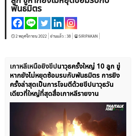
ลูก ขู่หากยังไม่หยุดซ้อมรบกับ
บทวิเคราะห์
เศรษฐกิจทั่วไป
ดัชนี-หุ้น
พันธบัตร
พันธมิตร
สินค้าโภคภัณฑ์
โบรกเกอร์ FX
โปรโมชั่น Forex
กองทุน Forex
ฟรี EA
2 พฤศจิกายน 2022
อ่านแล้ว :
38
SIRIPAKAN
เกาหลีเหนือยิงขีป
นาวุธครั้งใหญ่ 10 ลูก ขู่
หากยังไม่หยุดซ้อมรบกับพันธมิตร การยิง
ครั้งล่าสุดเป็นการโจมตีด้วยขีปนาวุธวัน
เดียวที่ใหญ่ที่สุดสื่อเกาหลีรายงาน