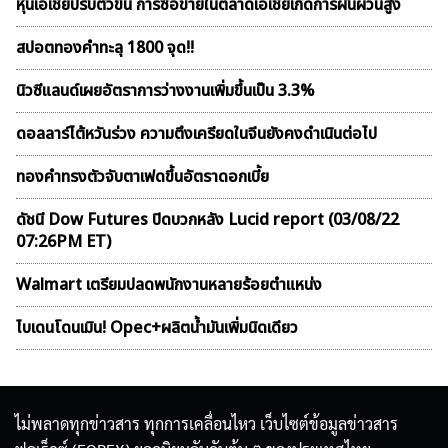
หุ้นเอเชียปรับตัวขึ้น การซื้อขายในตลาดเอเชียเกิดการผันผวนสูง
สปอตทองคำทะลุ 1800 จุด!!
นิวซีแลนด์เผยอัตราการว่างงานเพิ่มขึ้นเป็น 3.3%
ดอลลาร์ไต้หวันร่วง ความตึงเครียดในจีนยังคงดำเนินต่อไป
ทองคำทรงตัวจับตาเฟดขึ้นอัตราดอกเบี้ย
ดัชนี Dow Futures ปิดบวกหลัง Lucid report (03/08/22
07:26PM ET)
Walmart เตรียมปลดพนักงานหลายร้อยตำแหน่ง
ไบเดนโดนเมิน! Opec+ผลิตน้ำมันเพิ่มนิดเดียว
ไม่พลาดทุกข่าวสาร ทุกการเคลื่อนไหว เว็บไซต์ข้อมูลข่าวสาร