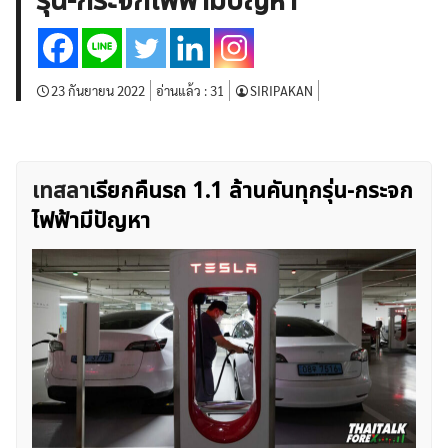
รุ่น-กระจกไฟฟ้ามีปัญหา
บทวิเคราะห์
เศรษฐกิจทั่วไป
ดัชนี-หุ้น
พันธบัตร
สินค้าโภคภัณฑ์
โบรกเกอร์ FX
โปรโมชั่น Forex
กองทุน Forex
ฟรี EA
23 กันยายน 2022
อ่านแล้ว :
31
SIRIPAKAN
เทสลา
เรียกคืนรถ 1.1 ล้านคันทุกรุ่น-กระจก
ไฟฟ้ามีปัญหา