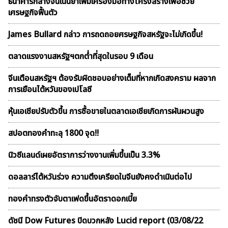
ธนาคารกลางจีนเน้นย้ำเพิ่มเครื่องมือทางโครงสร้างเพื่อช่วย
เศรษฐกิจฟื้นตัว
James Bullard กล่าว การถดถอยศรษฐกิจสหรัฐจะไม่เกิดขึ้น!
ตลาดเเรงงานสหรัฐฯตกต่ำที่สุดในรอบ 9 เดือน
จีนเตือนสหรัฐฯ ต้องรับผิดชอบอย่างเต็มที่หากเกิดสงคราม ผลจาก
การเยือนไต้หวันของเปโลซี
หุ้นเอเชียปรับตัวขึ้น การซื้อขายในตลาดเอเชียเกิดการผันผวนสูง
สปอตทองคำทะลุ 1800 จุด!!
นิวซีแลนด์เผยอัตราการว่างงานเพิ่มขึ้นเป็น 3.3%
ดอลลาร์ไต้หวันร่วง ความตึงเครียดในจีนยังคงดำเนินต่อไป
ทองคำทรงตัวจับตาเฟดขึ้นอัตราดอกเบี้ย
ดัชนี Dow Futures ปิดบวกหลัง Lucid report (03/08/22