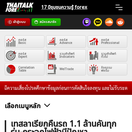
Skip
17 ปีชุมชน
ความรู้ forex
to
content
เข้าสู่ระบบ
สมัครสมาชิก
Home
คอร์ส
คอร์ส
คอร์ส
News
Basic
Advance
Professional
คอร์ส
รวมคำศัพท์
รวมคำศัพท์
Expert
Indicators
ทั่วไป
Articles
Correlation
กิจกรรม
WelTrade
Table
ฟอรั่ม
VPS Register
ความเสี่ยงโปรดศึกษาข้อมูลก่อนการตัดสินใจลงทุน และไม่รับระดมทุนใดๆ
เลือกเมนูหลัก
ค้นหา
ข่าวฟอเร็กซ์และสกุลเงิน
คริปโตเคอร์เรนซี
ฟรีซิกแนล รายวัน
เทสลาเรียกคืนรถ 1.1 ล้านคันทุก
สำหรับ: