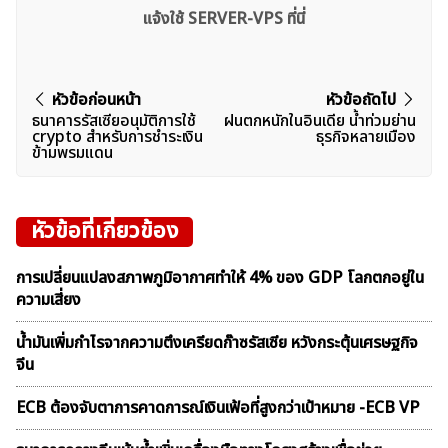
แจ้งใช้ SERVER-VPS ที่นี่
แนะแนว
หัวข้อก่อนหน้า
หัวข้อถัดไป
ธนาคารรัสเซียอนุมัติการใช้
ฝนตกหนักในอินเดีย น้ำท่วมย่าน
เรื่อง
crypto สำหรับการชำระเงิน
ธุรกิจหลายเมือง
ข้ามพรมแดน
หัวข้อที่เกี่ยวข้อง
การเปลี่ยนแปลงสภาพภูมิอากาศทำให้ 4% ของ GDP โลกตกอยู่ใน
ความเสี่ยง
น้ำมันเพิ่มกำไรจากความตึงเครียดก๊าซรัสเซีย หวังกระตุ้นเศรษฐกิจ
จีน
ECB ต้องจับตาการคาดการณ์เงินเฟ้อที่สูงกว่าเป้าหมาย -ECB VP