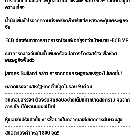
การเปลี่ยนแปลงสภาพภูมิอากาศทำให้ 4% ของ GDP โลกตกอยู่ใน
ความเสี่ยง
น้ำมันเพิ่มกำไรจากความตึงเครียดก๊าซรัสเซีย หวังกระตุ้นเศรษฐกิจ
จีน
ECB ต้องจับตาการคาดการณ์เงินเฟ้อที่สูงกว่าเป้าหมาย -ECB VP
ธนาคารกลางจีนเน้นย้ำเพิ่มเครื่องมือทางโครงสร้างเพื่อช่วย
เศรษฐกิจฟื้นตัว
James Bullard กล่าว การถดถอยศรษฐกิจสหรัฐจะไม่เกิดขึ้น!
ตลาดเเรงงานสหรัฐฯตกต่ำที่สุดในรอบ 9 เดือน
จีนเตือนสหรัฐฯ ต้องรับผิดชอบอย่างเต็มที่หากเกิดสงคราม ผลจาก
การเยือนไต้หวันของเปโลซี
หุ้นเอเชียปรับตัวขึ้น การซื้อขายในตลาดเอเชียเกิดการผันผวนสูง
สปอตทองคำทะลุ 1800 จุด!!