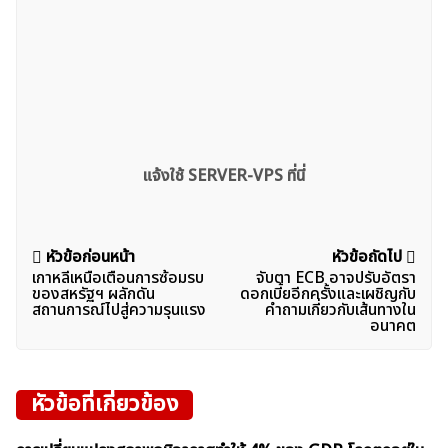
แจ้งใช้ SERVER-VPS ที่นี่
แนะแนว
หัวข้อก่อนหน้า
หัวข้อถัดไป
เกาหลีเหนือเตือนการซ้อมรบ
จับตา ECB อาจปรับอัตรา
เรื่อง
ของสหรัฐฯ ผลักดัน
ดอกเบี้ยอีกครั้งและเผชิญกับ
สถานการณ์ไปสู่ความรุนแรง
คำถามเกี่ยวกับเส้นทางใน
อนาคต
หัวข้อที่เกี่ยวข้อง