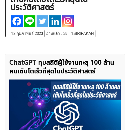
ประวัติศาสตร์
สินค้าโภคภัณฑ์
โบรกเกอร์ FX
โปรโมชั่น Forex
กองทุน Forex
ฟรี EA
2 กุมภาพันธ์ 2023
อ่านแล้ว :
39
SIRIPAKAN
ChatGPT
ทุบสถิติผู้ใช้งานทะลุ 100 ล้าน
คนเติบโตเร็วที่สุดในประวัติศาสตร์