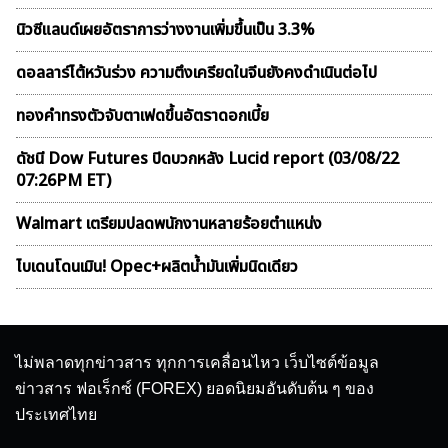
นิวซีแลนด์เผยอัตราการว่างงานเพิ่มขึ้นเป็น 3.3%
ดอลลาร์ไต้หวันร่วง ความตึงเครียดในจีนยังคงดำเนินต่อไป
ทองคำทรงตัวจับตาเฟดขึ้นอัตราดอกเบี้ย
ดัชนี Dow Futures ปิดบวกหลัง Lucid report (03/08/22
07:26PM ET)
Walmart เตรียมปลดพนักงานหลายร้อยตำแหน่ง
ไบเดนโดนเมิน! Opec+ผลิตน้ำมันเพิ่มนิดเดียว
ไม่พลาดทุกข่าวสาร ทุกการเคลื่อนไหว เว็บไซต์ข้อมูล
ข่าวสาร ฟอเร็กซ์ (FOREX) ยอดนิยมอันดับต้น ๆ ของ
ประเทศไทย