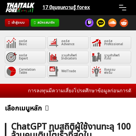
Skip
17 ปีชุมชน
ความรู้ forex
to
content
เข้าสู่ระบบ
สมัครสมาชิก
Home
คอร์ส
คอร์ส
คอร์ส
News
Basic
Advance
Professional
คอร์ส
รวมคำศัพท์
รวมคำศัพท์
Expert
Indicators
ทั่วไป
Articles
Correlation
กิจกรรม
WelTrade
Table
ฟอรั่ม
VPS Register
การลงทุนมีความเสี่ยงโปรดศึกษาข้อมูลก่อนการตัดสินใจ
เลือกเมนูหลัก
ข่าวฟอเร็กซ์และสกุลเงิน
คริปโตเคอร์เรนซี
ฟรีซิกแนล รายวัน
ค้นหา
ChatGPT ทุบสถิติผู้ใช้งานทะลุ 100
สำหรับ:
ล้านคนเติบโตเร็วที่สุดใน
บทวิเคราะห์
เศรษฐกิจทั่วไป
ดัชนี-หุ้น
พันธบัตร