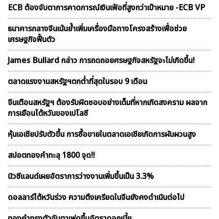
ECB ต้องจับตาการคาดการณ์เงินเฟ้อที่สูงกว่าเป้าหมาย -ECB VP
ธนาคารกลางจีนเน้นย้ำเพิ่มเครื่องมือทางโครงสร้างเพื่อช่วย
เศรษฐกิจฟื้นตัว
James Bullard กล่าว การถดถอยศรษฐกิจสหรัฐจะไม่เกิดขึ้น!
ตลาดเเรงงานสหรัฐฯตกต่ำที่สุดในรอบ 9 เดือน
จีนเตือนสหรัฐฯ ต้องรับผิดชอบอย่างเต็มที่หากเกิดสงคราม ผลจาก
การเยือนไต้หวันของเปโลซี
หุ้นเอเชียปรับตัวขึ้น การซื้อขายในตลาดเอเชียเกิดการผันผวนสูง
สปอตทองคำทะลุ 1800 จุด!!
นิวซีแลนด์เผยอัตราการว่างงานเพิ่มขึ้นเป็น 3.3%
ดอลลาร์ไต้หวันร่วง ความตึงเครียดในจีนยังคงดำเนินต่อไป
ทองคำทรงตัวจับตาเฟดขึ้นอัตราดอกเบี้ย