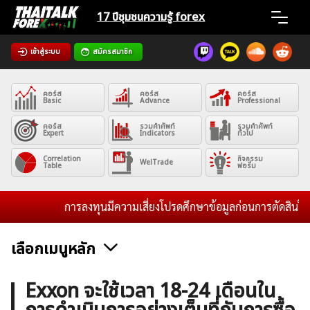
Skip
17 ปีชุมชน
ความรู้ forex
to
content
เข้าสู่ระบบ
สมัครสมาชิก
Home
คอร์ส
คอร์ส
คอร์ส
News
Basic
Advance
Professional
คอร์ส
รวมคำศัพท์
รวมคำศัพท์
Expert
Indicators
ทั่วไป
Articles
Correlation
กิจกรรม
WelTrade
Table
ฟอรั่ม
VPS Register
การลงทุนมีความเสี่ยงโปรดศึกษาข้อมูลก่อนการตัดสินใจลงทุน
เลือกเมนูหลัก
ค้นหา
ข่าวฟอเร็กซ์และสกุลเงิน
คริปโตเคอร์เรนซี
ฟรีซิกแนล รายวัน
Exxon จะใช้เวลา 18-24 เดือนใน
สำหรับ: