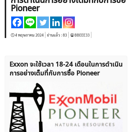
การดำเนินการอย่างเต็มที่กับการซื้อ
บทวิเคราะห์
เศรษฐกิจทั่วไป
ดัชนี-หุ้น
พันธบัตร
Pioneer
สินค้าโภคภัณฑ์
โบรกเกอร์ FX
โปรโมชั่น Forex
กองทุน Forex
ฟรี EA
4 พฤษภาคม 2024
อ่านแล้ว :
83
BBEEE33
Exxon จะใช้เวลา 18-24 เดือนในการดำเนิน
การอย่างเต็มที่กับการซื้อ Pioneer