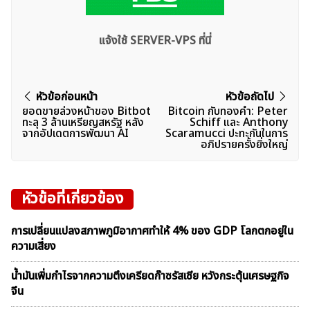
แจ้งใช้ SERVER-VPS ที่นี่
แนะแนว
หัวข้อก่อนหน้า
หัวข้อถัดไป
ยอดขายล่วงหน้าของ Bitbot
Bitcoin กับทองคำ: Peter
เรื่อง
ทะลุ 3 ล้านเหรียญสหรัฐ หลัง
Schiff และ Anthony
จากอัปเดตการพัฒนา AI
Scaramucci ปะทะกันในการ
อภิปรายครั้งยิ่งใหญ่
หัวข้อที่เกี่ยวข้อง
การเปลี่ยนแปลงสภาพภูมิอากาศทำให้ 4% ของ GDP โลกตกอยู่ใน
ความเสี่ยง
น้ำมันเพิ่มกำไรจากความตึงเครียดก๊าซรัสเซีย หวังกระตุ้นเศรษฐกิจ
จีน