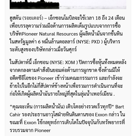
ฮูสตัน
(รอยเตอร์)
– เอ็กซอนโมบิลจะใช้เวลา 18 ถึง 24 เดือน
เพื่อบรรลุความร่วมมือด้านการผลิตเต็มรูปแบบจากการซื้อ
บริษัทPioneer Natural Resources ผู้ผลิตน้ำมันจากชั้นหิน
ในสหรัฐมูลค่า 6 หมื่นล้านดอลลาร์ (NYSE: PXD ) ผู้บริหาร
ระดับสูงของบริษัทกล่าวเมื่อวันศุกร์
ในสัปดาห์นี้ เอ็กซอน (NYSE: XOM ) ปิดการซื้อหุ้นทั้งหมดหลัง
จากตกลงตามคำสั่งยินยอมต่อต้านการผูกขาด ซึ่งห้ามมิให้
อดีตซีอีโอของ Pioneer เข้าร่วมคณะกรรมการ และกำลังจะ
ย้ายไปในอีกไม่กี่สัปดาห์ข้างหน้าเพื่อรวมการดำเนินงานที่จะ
ก่อให้เกิดผู้ผลิตน้ำมันรายใหญ่ที่สุดในลุ่มน้ำเพอร์เมียน .
“คุณจะเห็น (การผลิตน้ำมัน) เติบโตอย่างรวดเร็วทุกปี” Bart
Cahir รองประธานอาวุโสฝ่ายหินดินดานของ Exxon กล่าว ใน
ขณะที่ Exxon ใช้กลยุทธ์การเติบโตในปัจจุบันกับทรัพยากรที่
รวบรวมจาก Pioneer