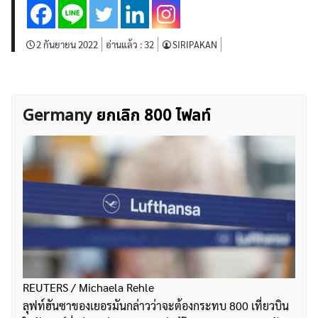
บทวิเคราะห์
เศรษฐกิจทั่วไป
ดัชนี-หุ้น
พันธบัตร
สินค้าโภคภัณฑ์
โบรกเกอร์ FX
โปรโมชั่น Forex
2 กันยายน 2022
อ่านแล้ว :
32
SIRIPAKAN
กองทุน Forex
ฟรี EA
Germany
ยกเลิก 800 ไฟลท์
REUTERS / Michaela Rehle
ลุฟท์ฮันซาของเยอรมันกล่าวว่าจะต้องกระทบ 800 เที่ยวบิน