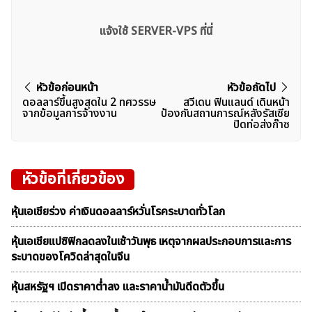
แจ้งใช้ SERVER-VPS ที่นี่
แนะแนว
หัวข้อก่อนหน้า
หัวข้อถัดไป
ดอลลาร์ขึ้นสูงสุดใน 2 ทศวรรษ
สวีเดน ฟินแลนด์ เดินหน้า
เรื่อง
จากข้อมูลการจ้างงาน
ป้องกันสถานการณ์หลังรัสเซีย
ปิดท่อส่งก๊าซ
หัวข้อที่เกี่ยวข้อง
หุ้นเอเชียร่วง ค่าเงินดอลลาร์หวั่นโรคระบาดทั่วโลก
หุ้นเอเชียแปซิฟิกลดลงในเช้าวันพุธ เหตุจากผลประกอบการและการ
ระบาดของโควิดล่าสุดในจีน
หุ้นสหรัฐฯ เปิดราคาต่ำลง และราคาน้ำมันดีดตัวขึ้น