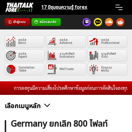
Skip
17 ปีชุมชน
ความรู้ forex
to
content
เข้าสู่ระบบ
สมัครสมาชิก
Home
คอร์ส
คอร์ส
คอร์ส
News
Basic
Advance
Professional
คอร์ส
รวมคำศัพท์
รวมคำศัพท์
Expert
Indicators
ทั่วไป
Articles
Correlation
กิจกรรม
WelTrade
Table
ฟอรั่ม
VPS Register
การลงทุนมีความเสี่ยงโปรดศึกษาข้อมูลก่อนการตัดสินใจลงทุน และไม
เลือกเมนูหลัก
ค้นหา
ข่าวฟอเร็กซ์และสกุลเงิน
คริปโตเคอร์เรนซี
ฟรีซิกแนล รายวัน
Germany ยกเลิก 800 ไฟลท์
สำหรับ: