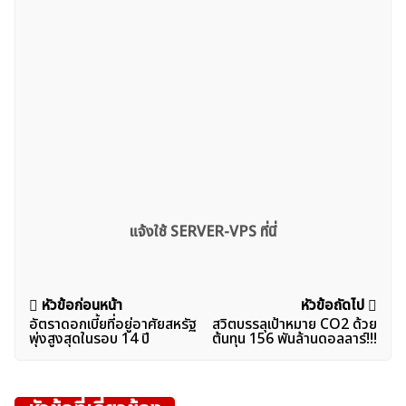
แจ้งใช้ SERVER-VPS ที่นี่
แนะแนว
หัวข้อก่อนหน้า
หัวข้อถัดไป
อัตราดอกเบี้ยที่อยู่อาศัยสหรัฐ
สวิตบรรลุเป้าหมาย CO2 ด้วย
เรื่อง
พุ่งสูงสุดในรอบ 14 ปี
ต้นทุน 156 พันล้านดอลลาร์!!!