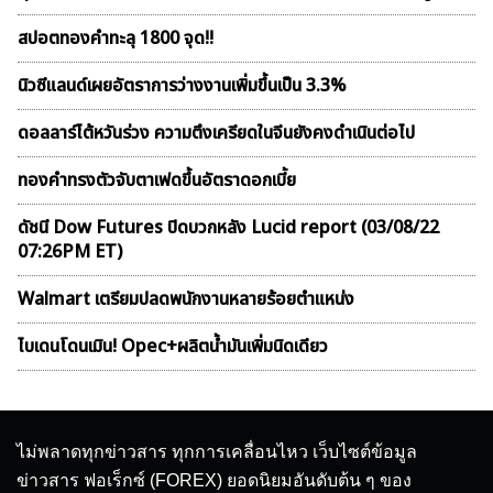
สปอตทองคำทะลุ 1800 จุด!!
นิวซีแลนด์เผยอัตราการว่างงานเพิ่มขึ้นเป็น 3.3%
ดอลลาร์ไต้หวันร่วง ความตึงเครียดในจีนยังคงดำเนินต่อไป
ทองคำทรงตัวจับตาเฟดขึ้นอัตราดอกเบี้ย
ดัชนี Dow Futures ปิดบวกหลัง Lucid report (03/08/22
07:26PM ET)
Walmart เตรียมปลดพนักงานหลายร้อยตำแหน่ง
ไบเดนโดนเมิน! Opec+ผลิตน้ำมันเพิ่มนิดเดียว
ไม่พลาดทุกข่าวสาร ทุกการเคลื่อนไหว เว็บไซต์ข้อมูล
ข่าวสาร ฟอเร็กซ์ (FOREX) ยอดนิยมอันดับต้น ๆ ของ