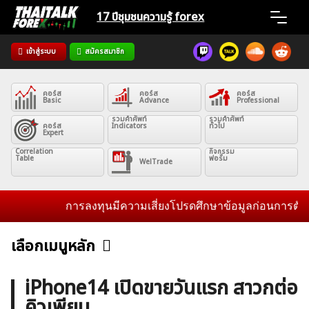
Skip
17 ปีชุมชน
ความรู้ forex
to
content
เข้าสู่ระบบ
สมัครสมาชิก
Home
คอร์ส
คอร์ส
คอร์ส
News
Basic
Advance
Professional
รวมคำศัพท์
รวมคำศัพท์
คอร์ส
Indicators
ทั่วไป
Expert
Articles
Correlation
กิจกรรม
Table
ฟอรั่ม
WelTrade
VPS Register
การลงทุนมีความเสี่ยงโปรดศึกษาข้อมูลก่อนการตัดสินใจ
เลือกเมนูหลัก
ข่าวฟอเร็กซ์และสกุลเงิน
คริปโตเคอร์เรนซี
ฟรีซิกแนล รายวัน
ค้นหา
iPhone14 เปิดขายวันแรก สาวกต่อ
สำหรับ:
คิวเพียบ
บทวิเคราะห์
เศรษฐกิจทั่วไป
ดัชนี-หุ้น
พันธบัตร