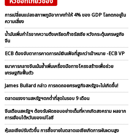
หัวข้อที่เกี่ยวข้อง
การเปลี่ยนแปลงสภาพภูมิอากาศทำให้ 4% ของ GDP โลกตกอยู่ใน
ความเสี่ยง
น้ำมันเพิ่มกำไรจากความตึงเครียดก๊าซรัสเซีย หวังกระตุ้นเศรษฐกิจ
จีน
ECB ต้องจับตาการคาดการณ์เงินเฟ้อที่สูงกว่าเป้าหมาย -ECB VP
ธนาคารกลางจีนเน้นย้ำเพิ่มเครื่องมือทางโครงสร้างเพื่อช่วย
เศรษฐกิจฟื้นตัว
James Bullard กล่าว การถดถอยศรษฐกิจสหรัฐจะไม่เกิดขึ้น!
ตลาดเเรงงานสหรัฐฯตกต่ำที่สุดในรอบ 9 เดือน
จีนเตือนสหรัฐฯ ต้องรับผิดชอบอย่างเต็มที่หากเกิดสงคราม ผลจาก
การเยือนไต้หวันของเปโลซี
หุ้นเอเชียปรับตัวขึ้น การซื้อขายในตลาดเอเชียเกิดการผันผวนสูง