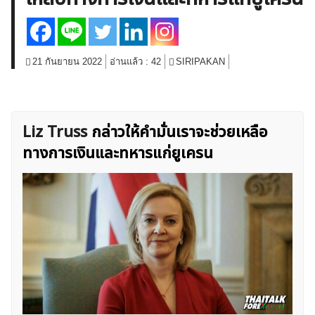
สินค้าโภคภัณฑ์
โบรกเกอร์ FX
โปรโมชั่น Forex
กองทุน Forex
ฟรี EA
21 กันยายน 2022
อ่านแล้ว :
42
SIRIPAKAN
Liz Truss
กล่าวให้คำมั่นเราจะช่วยเหลือ
ทางการเงินและทหารแก่ยูเครน