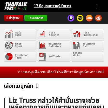
Skip
17 ปีชุมชน
ความรู้ forex
to
content
เข้าสู่ระบบ
สมัครสมาชิก
Home
คอร์ส
คอร์ส
คอร์ส
News
Basic
Advance
Professional
คอร์ส
รวมคำศัพท์
รวมคำศัพท์
Expert
Indicators
ทั่วไป
Articles
กิจกรรม
Correlation
ฟอรั่ม
WelTrade
Table
VPS Register
การลงทุนมีความเสี่ยงโปรดศึกษาข้อมูลก่อนการตัดสินใจลงท
เลือกเมนูหลัก
ข่าวฟอเร็กซ์และสกุลเงิน
คริปโตเคอร์เรนซี
ฟรีซิกแนล รายวัน
ค้นหา
Liz Truss กล่าวให้คำมั่นเราจะช่วย
สำหรับ:
เหลือทางการเงินและทหารแก่ยูเครน
บทวิเคราะห์
เศรษฐกิจทั่วไป
ดัชนี-หุ้น
พันธบัตร