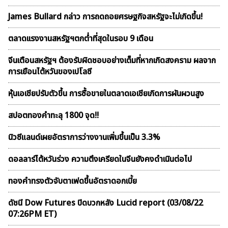
James Bullard กล่าว การถดถอยศรษฐกิจสหรัฐจะไม่เกิดขึ้น!
ตลาดเเรงงานสหรัฐฯตกต่ำที่สุดในรอบ 9 เดือน
จีนเตือนสหรัฐฯ ต้องรับผิดชอบอย่างเต็มที่หากเกิดสงคราม ผลจาก
การเยือนไต้หวันของเปโลซี
หุ้นเอเชียปรับตัวขึ้น การซื้อขายในตลาดเอเชียเกิดการผันผวนสูง
สปอตทองคำทะลุ 1800 จุด!!
นิวซีแลนด์เผยอัตราการว่างงานเพิ่มขึ้นเป็น 3.3%
ดอลลาร์ไต้หวันร่วง ความตึงเครียดในจีนยังคงดำเนินต่อไป
ทองคำทรงตัวจับตาเฟดขึ้นอัตราดอกเบี้ย
ดัชนี Dow Futures ปิดบวกหลัง Lucid report (03/08/22
07:26PM ET)