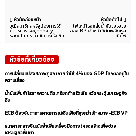
แนะแนว
หัวข้อก่อนหน้า
หัวข้อถัดไป
วุฒิสมาชิกสหรัฐต้องการใช้
ไฟไหม้โรงกลั่นน้ำมันโอไฮโอ
เรื่อง
มาตรการ secondary
ของ BP เจ้าหน้าที่ดับเพลิงเร่ง
sanctions น้ำมันของรัสเซีย
ดับไฟ
หัวข้อที่เกี่ยวข้อง
การเปลี่ยนแปลงสภาพภูมิอากาศทำให้ 4% ของ GDP โลกตกอยู่ใน
ความเสี่ยง
น้ำมันเพิ่มกำไรจากความตึงเครียดก๊าซรัสเซีย หวังกระตุ้นเศรษฐกิจ
จีน
ECB ต้องจับตาการคาดการณ์เงินเฟ้อที่สูงกว่าเป้าหมาย -ECB VP
ธนาคารกลางจีนเน้นย้ำเพิ่มเครื่องมือทางโครงสร้างเพื่อช่วย
เศรษฐกิจฟื้นตัว