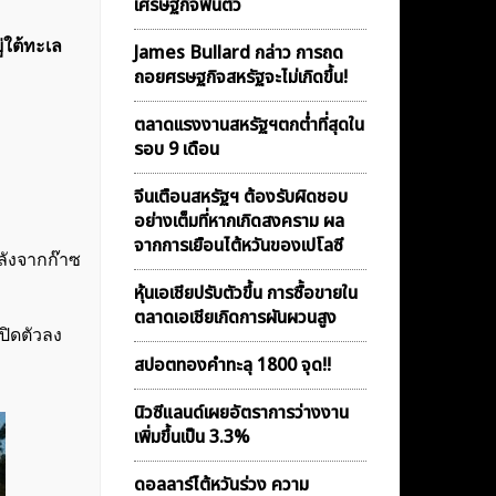
เศรษฐกิจฟื้นตัว
่ใต้ทะเล
James Bullard กล่าว การถด
ถอยศรษฐกิจสหรัฐจะไม่เกิดขึ้น!
ตลาดเเรงงานสหรัฐฯตกต่ำที่สุดใน
รอบ 9 เดือน
จีนเตือนสหรัฐฯ ต้องรับผิดชอบ
อย่างเต็มที่หากเกิดสงคราม ผล
จากการเยือนไต้หวันของเปโลซี
ลังจากก๊าซ
หุ้นเอเชียปรับตัวขึ้น การซื้อขายใน
ตลาดเอเชียเกิดการผันผวนสูง
ปิดตัวลง
สปอตทองคำทะลุ 1800 จุด!!
นิวซีแลนด์เผยอัตราการว่างงาน
เพิ่มขึ้นเป็น 3.3%
ดอลลาร์ไต้หวันร่วง ความ