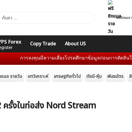
า
ฟรีซิกแนล 
ับ:
คอร์ส
รวมคำศัพท์
รวมคำศัพท์
 VPS Forex
Copy Trade
About US
Expert
Indicators
ทั่วไป
egister
การลงทุนมีความเสี่ยงโปรดศึกษาข้อมูลก่อนการตัดสินใจลงทุน แ
ิกแนล รายวัน
บทวิเคราะห์
เศรษฐกิจทั่วไป
ดัชนี-หุ้น
พันธบัตร
ส
 2 ครั้งในท่อส่ง Nord Stream