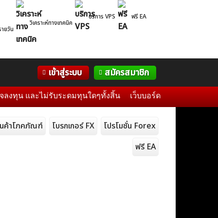
บริการ VPS
ฟรี EA
วิเคราะห์ทางเทคนิค
รายวัน
Correlation
WelTrade
กิจกรรม
เข้าสู่ระบบ
สมัครสมาชิก
Table
ฟอรั่ม
ละไม่รับระดมทุนใดๆทั้งสิ้น
เว็บบอร์ดแห่งนี้เป็นเพียงสื่อกล
ินค้าโภคภัณฑ์
โบรกเกอร์ FX
โปรโมชั่น Forex
ฟรี EA