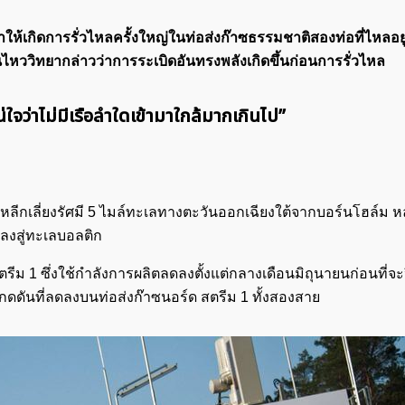
ห้เกิดการรั่วไหลครั้งใหญ่ในท่อส่งก๊าซธรรมชาติสองท่อที่ไหลอยู
ไหววิทยากล่าวว่าการระเบิดอันทรงพลังเกิดขึ้นก่อนการรั่วไหล
น่ใจว่าไม่มีเรือลำใดเข้ามาใกล้มากเกินไป”
ๆ หลีกเลี่ยงรัศมี 5 ไมล์ทะเลทางตะวันออกเฉียงใต้จากบอร์นโฮล์ม ห
ลลงสู่ทะเลบอลติก
ตรีม 1 ซึ่งใช้กำลังการผลิตลดลงตั้งแต่กลางเดือนมิถุนายนก่อนที่จะ
กดดันที่ลดลงบนท่อส่งก๊าซนอร์ด สตรีม 1 ทั้งสองสาย