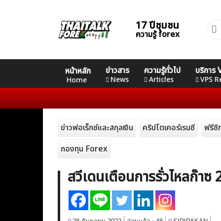
Skip
to
17 ปีชุมชน
ค้นห
content
ความรู้ forex
สำหร
Home
คอร์ส
คอร์ส
คอร์ส
ข่าวสาร
ความรู้ทั่วไป
บริการ
หน้าหลัก
News
Basic
Advance
Professional
News
Articles
VPS R
Home
Articles
ข่าวฟอเร็กซ์และสกุลเงิน
คริปโตเคอร์เรนซี
ฟรีซ
VPS Register
กองทุน Forex
สวีเดนเตือนการรั่วไหลก๊าซ