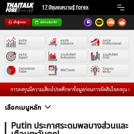
Skip
17 ปีชุมชน
ความรู้ forex
to
content
เข้าสู่ระบบ
สมัครสมาชิก
Home
คอร์ส
คอร์ส
คอร์ส
News
Basic
Advance
Professional
คอร์ส
รวมคำศัพท์
รวมคำศัพท์
Expert
Indicators
ทั่วไป
Articles
Correlation
กิจกรรม
WelTrade
Table
ฟอรั่ม
VPS Register
การลงทุนมีความเสี่ยงโปรดศึกษาข้อมูลก่อนการตัดสินใจลงทุน และไม่ร
เลือกเมนูหลัก
ค้นหา
ข่าวฟอเร็กซ์และสกุลเงิน
คริปโตเคอร์เรนซี
ฟรีซิกแนล รายวัน
Putin ประกาศระดมพลบางส่วนและ
สำหรับ: