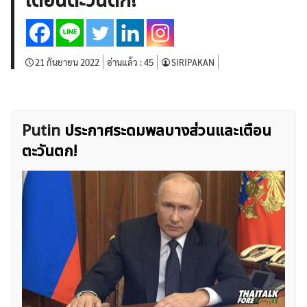
เตือนตะวันตก!
บทวิเคราะห์
เศรษฐกิจทั่วไป
ดัชนี-หุ้น
พันธบัตร
สินค้าโภคภัณฑ์
โบรกเกอร์ FX
โปรโมชั่น Forex
กองทุน Forex
ฟรี EA
21 กันยายน 2022
อ่านแล้ว :
45
SIRIPAKAN
Putin
ประกาศระดมพลบางส่วนและเตือน
ตะวันตก!