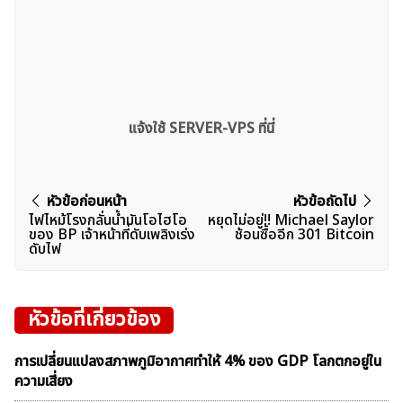
แจ้งใช้ SERVER-VPS ที่นี่
แนะแนว
หัวข้อก่อนหน้า
หัวข้อถัดไป
ไฟไหม้โรงกลั่นน้ำมันโอไฮโอ
หยุดไม่อยู่!! Michael Saylor
เรื่อง
ของ BP เจ้าหน้าที่ดับเพลิงเร่ง
ช้อนซื้ออีก 301 Bitcoin
ดับไฟ
หัวข้อที่เกี่ยวข้อง
การเปลี่ยนแปลงสภาพภูมิอากาศทำให้ 4% ของ GDP โลกตกอยู่ใน
ความเสี่ยง