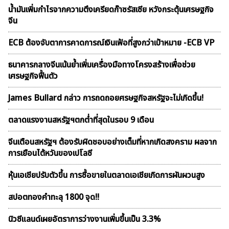
น้ำมันเพิ่มกำไรจากความตึงเครียดก๊าซรัสเซีย หวังกระตุ้นเศรษฐกิจ
จีน
ECB ต้องจับตาการคาดการณ์เงินเฟ้อที่สูงกว่าเป้าหมาย -ECB VP
ธนาคารกลางจีนเน้นย้ำเพิ่มเครื่องมือทางโครงสร้างเพื่อช่วย
เศรษฐกิจฟื้นตัว
James Bullard กล่าว การถดถอยศรษฐกิจสหรัฐจะไม่เกิดขึ้น!
ตลาดเเรงงานสหรัฐฯตกต่ำที่สุดในรอบ 9 เดือน
จีนเตือนสหรัฐฯ ต้องรับผิดชอบอย่างเต็มที่หากเกิดสงคราม ผลจาก
การเยือนไต้หวันของเปโลซี
หุ้นเอเชียปรับตัวขึ้น การซื้อขายในตลาดเอเชียเกิดการผันผวนสูง
สปอตทองคำทะลุ 1800 จุด!!
นิวซีแลนด์เผยอัตราการว่างงานเพิ่มขึ้นเป็น 3.3%