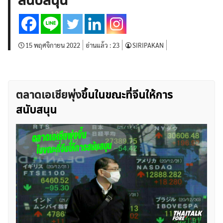
สนับสนุน
บทวิเคราะห์
เศรษฐกิจทั่วไป
ดัชนี-หุ้น
พันธบัตร
สินค้าโภคภัณฑ์
โบรกเกอร์ FX
โปรโมชั่น Forex
กองทุน Forex
ฟรี EA
15 พฤศจิกายน 2022
อ่านแล้ว :
23
SIRIPAKAN
ตลาดเอเชียพุ่ง
ขึ้นในขณะที่จีนให้การ
สนับสนุน