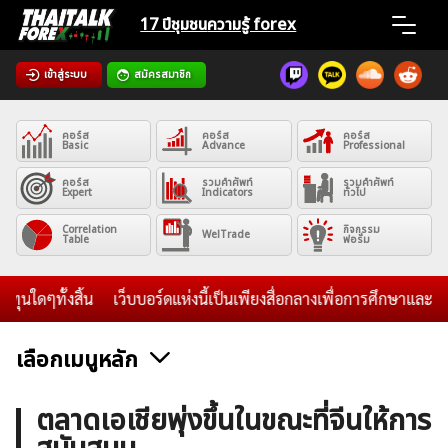
Skip
17 ปีชุมชน
ความรู้ forex
to
content
เข้าสู่ระบบ
สมัครสมาชิก
Home
คอร์ส
คอร์ส
คอร์ส
News
Basic
Advance
Professional
คอร์ส
รวมคำศัพท์
รวมคำศัพท์
Expert
Indicators
ทั่วไป
Articles
Correlation
กิจกรรม
WelTrade
Table
ฟอรั่ม
VPS Register
ๆทั้งสิ้น
เว็บบอร์ดแห่งนี้เป็นเพียงสื่อกลางเพื่อการศึกษาและแลกเ
เลือกเมนูหลัก
ค้นหา
ข่าวฟอเร็กซ์และสกุลเงิน
คริปโตเคอร์เรนซี
ฟรีซิกแนล รายวัน
ตลาดเอเชียพุ่งขึ้นในขณะที่จีนให้การ
สำหรับ: