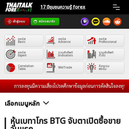
Skip
17 ปีชุมชน
ความรู้ forex
to
content
เข้าสู่ระบบ
สมัครสมาชิก
Home
คอร์ส
คอร์ส
คอร์ส
News
Basic
Advance
Professional
คอร์ส
รวมคำศัพท์
รวมคำศัพท์
Expert
Indicators
ทั่วไป
Articles
Correlation
กิจกรรม
WelTrade
Table
ฟอรั่ม
VPS Register
การลงทุนมีความเสี่ยงโปรดศึกษาข้อมูลก่อนการตัดสินใจลงทุน และไ
เลือกเมนูหลัก
ค้นหา
ข่าวฟอเร็กซ์และสกุลเงิน
คริปโตเคอร์เรนซี
ฟรีซิกแนล รายวัน
หุ้นเบทาโกร BTG จับตาเปิดซื้อขาย
สำหรับ: