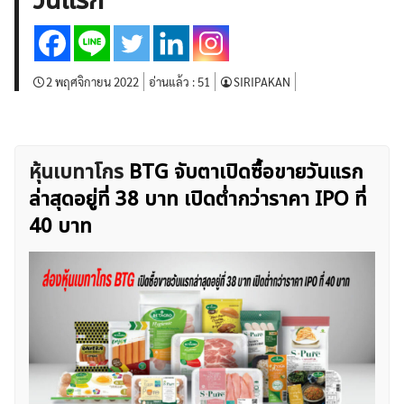
วันแรก
บทวิเคราะห์
เศรษฐกิจทั่วไป
ดัชนี-หุ้น
พันธบัตร
สินค้าโภคภัณฑ์
โบรกเกอร์ FX
โปรโมชั่น Forex
กองทุน Forex
ฟรี EA
2 พฤศจิกายน 2022
อ่านแล้ว :
51
SIRIPAKAN
หุ้นเบทาโกร
BTG จับตาเปิดซื้อขายวันแรก
ล่าสุดอยู่ที่ 38 บาท เปิดต่ำกว่าราคา IPO ที่
40 บาท