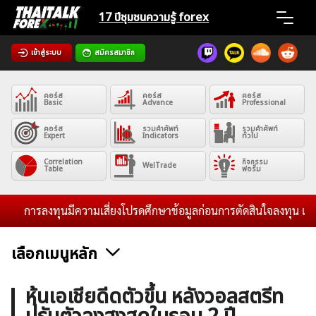
Skip
17 ปีชุมชน
ความรู้ forex
to
content
เข้าสู่ระบบ
สมัครสมาชิก
Home
คอร์ส
คอร์ส
คอร์ส
News
Basic
Advance
Professional
คอร์ส
รวมคำศัพท์
รวมคำศัพท์
Expert
Indicators
ทั่วไป
Articles
Correlation
กิจกรรม
WelTrade
Table
ฟอรั่ม
VPS Register
การลงทุนมีความเสี่ยงโปรดศึกษาข้อมูลก่อนการตัดสินใจลงทุน และไม่รั
เลือกเมนูหลัก
ค้นหา
ข่าวฟอเร็กซ์และสกุลเงิน
คริปโตเคอร์เรนซี
ฟรีซิกแนล รายวัน
หุ้นเอเชียดีดตัวขึ้น หลังวอลสตรีท
สำหรับ: