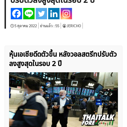
ปรับตัวลงสูงสุดในรอบ 2 ปี
บทวิเคราะห์
เศรษฐกิจทั่วไป
ดัชนี-หุ้น
พันธบัตร
สินค้าโภคภัณฑ์
โบรกเกอร์ FX
โปรโมชั่น Forex
กองทุน Forex
ฟรี EA
5 ตุลาคม 2022
อ่านแล้ว :
55
JERICHO
หุ้นเอเชียดีดตัวขึ้น หลังวอลสตรีทปรับตัว
ลงสูงสุดในรอบ 2 ปี