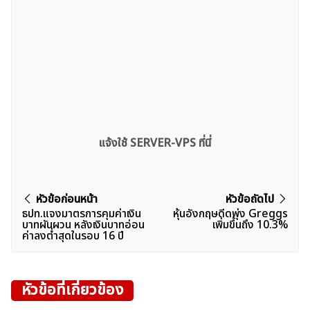
แจ้งใช้ SERVER-VPS ที่นี่
แนะแนว
หัวข้อก่อนหน้า
หัวข้อถัดไป
ธปท.แจงมาตรการคุมค่าเงิน
หุ้นอังกฤษดีดพุ่ง Greggs
เรื่อง
บาทผันผวน หลังเงินบาทอ่อน
เพิ่มขึ้นถึง 10.3%
ค่าลงต่ำสุดในรอบ 16 ปี
หัวข้อที่เกี่ยวข้อง