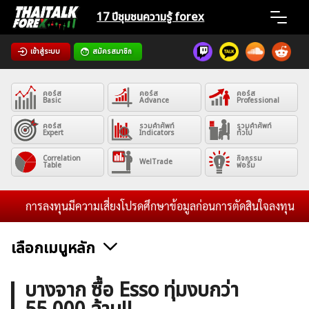
Skip
17 ปีชุมชน
ความรู้ forex
to
content
เข้าสู่ระบบ
สมัครสมาชิก
Home
คอร์ส
คอร์ส
คอร์ส
News
Basic
Advance
Professional
คอร์ส
รวมคำศัพท์
รวมคำศัพท์
Expert
Indicators
ทั่วไป
Articles
Correlation
กิจกรรม
WelTrade
Table
ฟอรั่ม
VPS Register
การลงทุนมีความเสี่ยงโปรดศึกษาข้อมูลก่อนการตัดสินใจลงทุน และไม่ร
เลือกเมนูหลัก
ค้นหา
ข่าวฟอเร็กซ์และสกุลเงิน
คริปโตเคอร์เรนซี
ฟรีซิกแนล รายวัน
บางจาก ซื้อ Esso ทุ่มงบกว่า
สำหรับ: