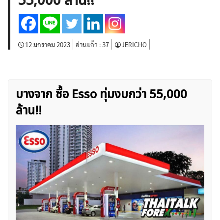
55,000 ล้าน!!
บทวิเคราะห์
เศรษฐกิจทั่วไป
ดัชนี-หุ้น
พันธบัตร
สินค้าโภคภัณฑ์
โบรกเกอร์ FX
โปรโมชั่น Forex
กองทุน Forex
ฟรี EA
12 มกราคม 2023
อ่านแล้ว :
37
JERICHO
บางจาก ซื้อ Esso ทุ่มงบกว่า 55,000
ล้าน!!