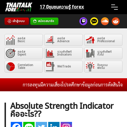
Skip
17 ปีชุมชน
ความรู้ forex
to
content
เข้าสู่ระบบ
สมัครสมาชิก
Home
คอร์ส
คอร์ส
คอร์ส
News
Basic
Advance
Professional
คอร์ส
รวมคำศัพท์
รวมคำศัพท์
Expert
Indicators
ทั่วไป
Articles
Correlation
กิจกรรม
WelTrade
Table
ฟอรั่ม
VPS Register
การลงทุนมีความเสี่ยงโปรดศึกษาข้อมูลก่อนการตัดสินใจลงทุน 
Absolute Strength Indicator
คืออะไร??
ค้นหา
สำหรับ: