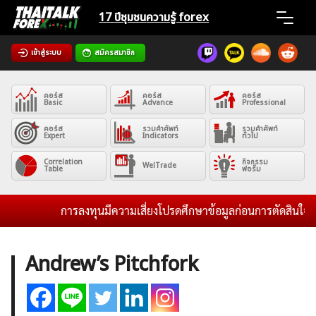
Skip
17 ปีชุมชน
ความรู้ forex
to
content
เข้าสู่ระบบ
สมัครสมาชิก
Home
คอร์ส
คอร์ส
คอร์ส
News
Basic
Advance
Professional
คอร์ส
รวมคำศัพท์
รวมคำศัพท์
Expert
Indicators
ทั่วไป
Articles
Correlation
กิจกรรม
WelTrade
Table
ฟอรั่ม
VPS Register
การลงทุนมีความเสี่ยงโปรดศึกษาข้อมูลก่อนการตัดสินใจลงท
Andrew’s Pitchfork
ค้นหา
สำหรับ: