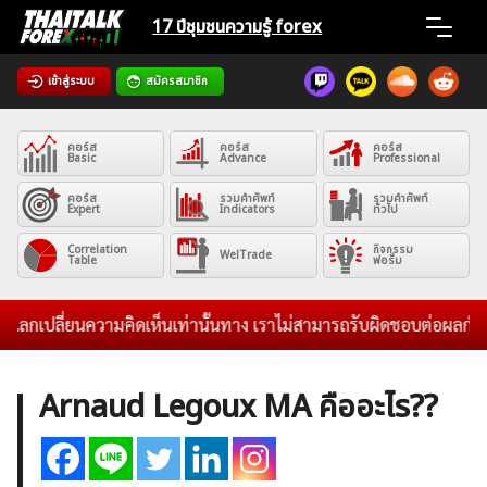
Skip
17 ปีชุมชน
ความรู้ forex
to
content
เข้าสู่ระบบ
สมัครสมาชิก
Home
คอร์ส
คอร์ส
คอร์ส
News
Basic
Advance
Professional
คอร์ส
รวมคำศัพท์
รวมคำศัพท์
Expert
Indicators
ทั่วไป
Articles
Correlation
กิจกรรม
WelTrade
Table
ฟอรั่ม
VPS Register
ะแลกเปลี่ยนความคิดเห็นเท่านั้นทาง เราไม่สามารถรับผิดชอบต่อผลกำไรข
Arnaud Legoux MA คืออะไร??
ค้นหา
สำหรับ: