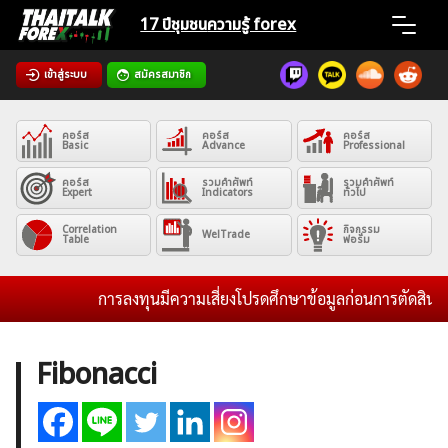
Skip
17 ปีชุมชน
ความรู้ forex
to
content
เข้าสู่ระบบ
สมัครสมาชิก
Home
คอร์ส
คอร์ส
คอร์ส
News
Basic
Advance
Professional
คอร์ส
รวมคำศัพท์
รวมคำศัพท์
Expert
Indicators
ทั่วไป
Articles
Correlation
กิจกรรม
WelTrade
Table
ฟอรั่ม
VPS Register
การลงทุนมีความเสี่ยงโปรดศึกษาข้อมูลก่อนการตัดสินใจลง
Fibonacci
ค้นหา
สำหรับ: