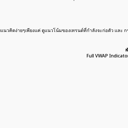
ค้นหา
สำหรับ:
ยกับเเนวคิดง่ายๆเพียงเเค่ ดูเเนวโน้มของเทรนด์ที่กำลังจะก่อตัว เเล
ห
Full VWAP Indicator