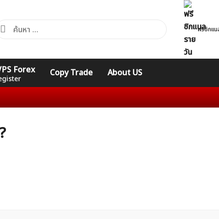
้นหา
ฟรีซิกแน
ำหรับ:
คอร์ส
รวมคำศัพท์
รวมคำศัพท์
 VPS Forex
Copy Trade
About US
Expert
Indicators
ทั่วไป
egister
?