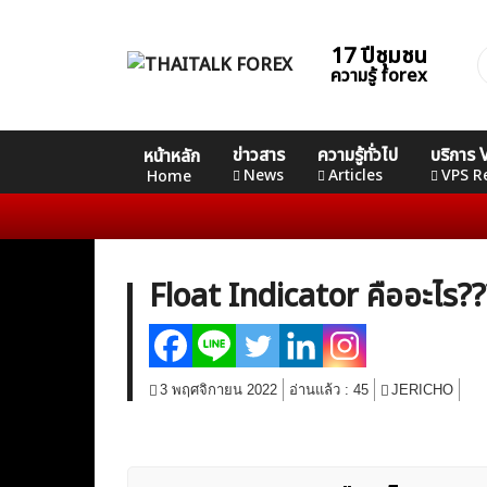
Skip
to
17 ปีชุมชน
ค
content
ความรู้ forex
ส
Home
คอร์ส
คอร์ส
คอร์ส
ข่าวสาร
ความรู้ทั่วไป
บริการ
หน้าหลัก
News
Basic
Advance
Professional
News
Articles
VPS R
Home
Articles
VPS Register
Float Indicator คืออะไร??
3 พฤศจิกายน 2022
อ่านแล้ว :
45
JERICHO