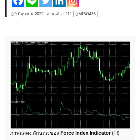
9 มิถุนายน 2022
อ่านแล้ว :
211
MISO435
ภาพแสดง ลักษณะของ
Force Index Indicator
(FI)