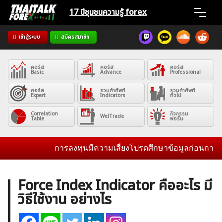
Skip
17 ปีชุมชน
ความรู้ forex
to
content
เข้าสู่ระบบ
สมัครสมาชิก
Home
คอร์ส
คอร์ส
คอร์ส
News
Basic
Advance
Professional
คอร์ส
รวมคำศัพท์
รวมคำศัพท์
Expert
Indicators
ทั่วไป
Articles
Correlation
กิจกรรม
WelTrade
Table
ฟอรั่ม
VPS Register
การลงทุนมีความเสี่ยงโปรดศึกษาข้อมูลก่อนการตัดสิน
Force Index Indicator คืออะไร มี
วิธีใช้งาน อย่างไร
ค้นหา
สำหรับ: