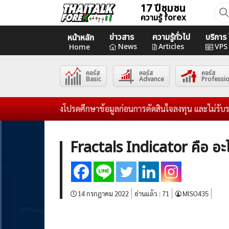
Skip
17 ปีชุมชน
ค้นห
ความรู้ forex
to
สำหร
content
ข่าวสาร
ความรู้ทั่วไป
บริกา
หน้าหลัก
Home
News
Articles
VPS
Home
คอร์ส
คอร์ส
คอร์ส
News
Basic
Advance
Professi
Articles
ความเสี่ยงโปรดศึกษาข้อมูลก่อนการตัดสินใจลงทุน และไม่รับระดมทุนใดๆ
VPS Register
Fractals Indicator คือ อะไร
14 กรกฎาคม 2022
อ่านแล้ว :
71
MISO435