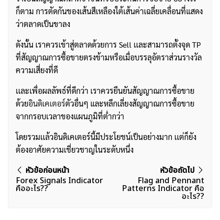
ก็ตาม การตัดกันของเส้นสีเหลืองใต้เส้นค่าเฉลี่ยเคลื่อนที่แสดง
ว่าตลาดเป็นขาลง
ดังนั้น เราควรเข้าสู่ตลาดด้วยการ Sell เเละสามารถตั้งจุด TP
ที่สัญญาณการซื้อขายตรงข้ามหรือเมื่อบรรลุอัตราส่วนรางวัล
ความเสี่ยงที่ดี
เเละเพื่อผลลัพธ์ที่ดีกว่า เราควรยืนยันสัญญาณการซื้อขาย
ด้วย
อินดิเคเตอร์
ตัวอื่นๆ และหลีกเลี่ยงสัญญาณการซื้อขาย
จากกรอบเวลาของแผนภูมิที่ต่ำกว่า
โดยรวมเเล้วอินดิเคเตอร์นี้มีประโยชน์เป็นอย่างมาก เเต่ก็ยัง
ต้องอาศัยความเชี่ยวชาญในระดับหนึ่ง
แนะแนว
ค้นหา
หัวข้อก่อนหน้า
หัวข้อถัดไป
สำหรับ:
Forex Signals Indicator
Flag and Pennant
เรื่อง
คืออะไร??
Patterns Indicator คือ
อะไร??