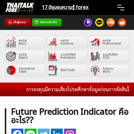
Skip
17 ปีชุมชน
ความรู้ forex
to
content
เข้าสู่ระบบ
สมัครสมาชิก
Home
คอร์ส
คอร์ส
คอร์ส
News
Basic
Advance
Professional
คอร์ส
รวมคำศัพท์
รวมคำศัพท์
Expert
Indicators
ทั่วไป
Articles
Correlation
กิจกรรม
WelTrade
Table
ฟอรั่ม
VPS Register
การลงทุนมีความเสี่ยงโปรดศึกษาข้อมูลก่อนการตัดสินใจลงทุ
Future Prediction Indicator คือ
อะไร??
ค้นหา
สำหรับ: