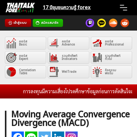
Skip
17 ปีชุมชน
ความรู้ forex
to
content
เข้าสู่ระบบ
สมัครสมาชิก
Home
คอร์ส
คอร์ส
คอร์ส
News
Basic
Advance
Professional
คอร์ส
รวมคำศัพท์
รวมคำศัพท์
Expert
Indicators
ทั่วไป
Articles
Correlation
กิจกรรม
WelTrade
Table
ฟอรั่ม
VPS Register
การลงทุนมีความเสี่ยงโปรดศึกษาข้อมูลก่อนการตัดสินใจลงทุน
Moving Average Convergence
Divergence (MACD)
ค้นหา
สำหรับ: