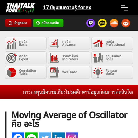
Skip
17 ปีชุมชน
ความรู้ forex
to
content
เข้าสู่ระบบ
สมัครสมาชิก
Home
คอร์ส
คอร์ส
คอร์ส
News
Basic
Advance
Professional
คอร์ส
รวมคำศัพท์
รวมคำศัพท์
Expert
Indicators
ทั่วไป
Articles
Correlation
กิจกรรม
WelTrade
Table
ฟอรั่ม
VPS Register
การลงทุนมีความเสี่ยงโปรดศึกษาข้อมูลก่อนการตัดสินใจลงทุน 
Moving Average of Oscillator
คือ อะไร
ค้นหา
สำหรับ: