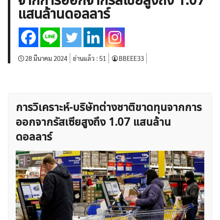
จากการออกจากรัสเซียสูงถึง 1.07
บทวิเคราะห์
เศรษฐกิจทั่วไป
ดัชนี-หุ้น
พันธบัตร
แสนล้านดอลลาร์
สินค้าโภคภัณฑ์
โบรกเกอร์ FX
โปรโมชั่น Forex
กองทุน Forex
ฟรี EA
28 มีนาคม 2024
อ่านแล้ว :
51
BBEEE33
การวิเคราะห์-บริษัทต่างชาติขาดทุนจากการ
ออกจากรัสเซียสูงถึง 1.07 แสนล้าน
ดอลลาร์