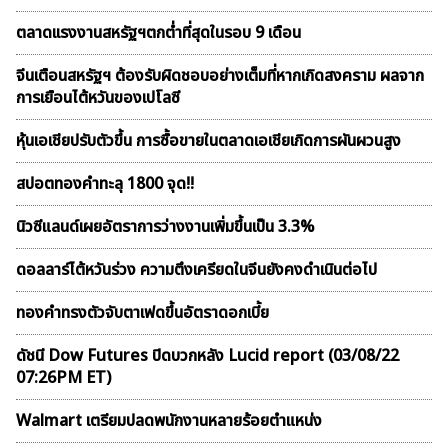
ตลาดเเรงงานสหรัฐฯตกต่ำที่สุดในรอบ 9 เดือน
จีนเตือนสหรัฐฯ ต้องรับผิดชอบอย่างเต็มที่หากเกิดสงคราม ผลจาก
การเยือนไต้หวันของเปโลซี
หุ้นเอเชียปรับตัวขึ้น การซื้อขายในตลาดเอเชียเกิดการผันผวนสูง
สปอตทองคำทะลุ 1800 จุด!!
นิวซีแลนด์เผยอัตราการว่างงานเพิ่มขึ้นเป็น 3.3%
ดอลลาร์ไต้หวันร่วง ความตึงเครียดในจีนยังคงดำเนินต่อไป
ทองคำทรงตัวจับตาเฟดขึ้นอัตราดอกเบี้ย
ดัชนี Dow Futures ปิดบวกหลัง Lucid report (03/08/22
07:26PM ET)
Walmart เตรียมปลดพนักงานหลายร้อยตำแหน่ง