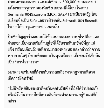
ประเทศของธนาคารแห่งรัสเซียราว 300,000 ล้านดอลลาร์
หลังจากการรุกรานของรัสเซีย เยอรมนีได้โอน โรงงาน
Germania ของGazprom (MCX: GAZP ) มาเป็นของรัฐ โดย
เปลี่ยนชื่อเป็น Sefe และวางโรงกลั่น Schwedt ของ Rosneft
ไว้ภายใต้การดูแลของชาวเยอรมัน
รัสเซียสัญญาว่าจะตอบโต้ข้อเสนอของสหภาพยุโรปที่จะแจก
จ่ายดอกเบี้ยหลายพันล้านยูโรที่ได้รับจากสินทรัพย์ที่ถูกแช่
แข็ง พร้อมเตือนถึงผลที่ตามมาของหายนะ และกล่าวว่าความ
พยายามใดๆ ก็ตามที่จะแย่งเงินทุนหรือดอกเบี้ยของรัสเซียนั้น
เป็น “การโจรกรรม”
ธนาคารตะวันตกก็กังวลกับการถกเถียงทางกฎหมายที่อาจ
เกิดการยึดทรัพย์
“ไม่มีทรัพย์สินของชาติตะวันตกในรัสเซียที่ถือได้ว่าปลอดภัย
หรือมีรั้วกั้น ตราบใดที่เครมลินยังคงทำสงครามอยู่” แมสซีย์
กล่าว