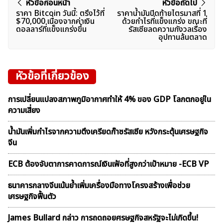
แนะแนว
หัวข้อก่อนหน้า
หัวข้อถัดไป
ราคา Bitcoin วันนี้: ตรึงไว้ที่
ราคาน้ำมันปิดท้ายไตรมาสที่ 1
เรื่อง
$70,000 เนื่องจากค่าเงิน
ด้วยกำไรที่แข็งแกร่ง ขณะที่
ดอลลาร์ที่แข็งแกร่งขึ้น
รัสเซียลดความกังวลเรื่อง
อุปทานล้นตลาด
หัวข้อที่เกี่ยวข้อง
การเปลี่ยนแปลงสภาพภูมิอากาศทำให้ 4% ของ GDP โลกตกอยู่ใน
ความเสี่ยง
น้ำมันเพิ่มกำไรจากความตึงเครียดก๊าซรัสเซีย หวังกระตุ้นเศรษฐกิจ
จีน
ECB ต้องจับตาการคาดการณ์เงินเฟ้อที่สูงกว่าเป้าหมาย -ECB VP
ธนาคารกลางจีนเน้นย้ำเพิ่มเครื่องมือทางโครงสร้างเพื่อช่วย
เศรษฐกิจฟื้นตัว
James Bullard กล่าว การถดถอยศรษฐกิจสหรัฐจะไม่เกิดขึ้น!