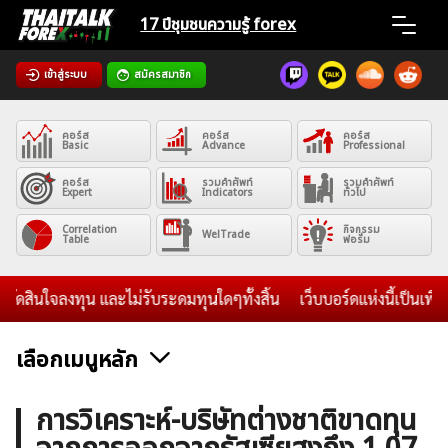
Skip
17 ปีชุมชน
ความรู้ forex
to
content
เข้าสู่ระบบ
สมัครสมาชิก
Home
คอร์ส
คอร์ส
คอร์ส
News
Basic
Advance
Professional
คอร์ส
รวมคำศัพท์
รวมคำศัพท์
Expert
Indicators
ทั่วไป
Articles
Correlation
กิจกรรม
WelTrade
Table
ฟอรั่ม
VPS Register
ินใจลงทุน และไม่รับระดมทุนใดๆทั้งสิ้น
เว็บบอร์ดแห่งนี้เป็นเพียง
เลือกเมนูหลัก
ค้นหา
ข่าวฟอเร็กซ์และสกุลเงิน
คริปโตเคอร์เรนซี
ฟรีซิกแนล รายวัน
การวิเคราะห์-บริษัทต่างชาติขาดทุน
สำหรับ: