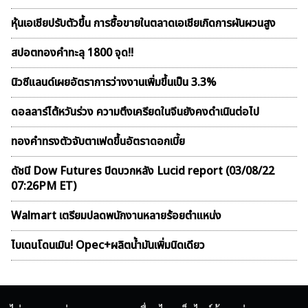
หุ้นเอเชียปรับตัวขึ้น การซื้อขายในตลาดเอเชียเกิดการผันผวนสูง
สปอตทองคำทะลุ 1800 จุด!!
นิวซีแลนด์เผยอัตราการว่างงานเพิ่มขึ้นเป็น 3.3%
ดอลลาร์ไต้หวันร่วง ความตึงเครียดในจีนยังคงดำเนินต่อไป
ทองคำทรงตัวจับตาเฟดขึ้นอัตราดอกเบี้ย
ดัชนี Dow Futures ปิดบวกหลัง Lucid report (03/08/22
07:26PM ET)
Walmart เตรียมปลดพนักงานหลายร้อยตำแหน่ง
ไบเดนโดนเมิน! Opec+ผลิตน้ำมันเพิ่มนิดเดียว