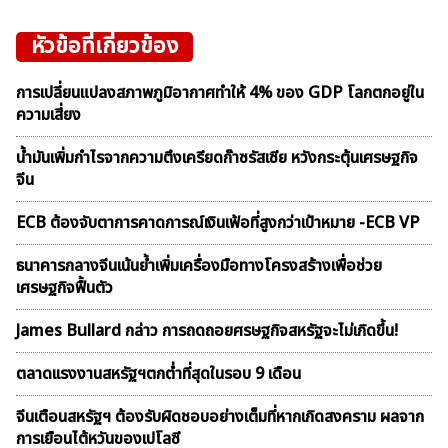
หัวข้อที่เกี่ยวข้อง
การเปลี่ยนแปลงสภาพภูมิอากาศทำให้ 4% ของ GDP โลกตกอยู่ใน
ความเสี่ยง
น้ำมันเพิ่มกำไรจากความตึงเครียดก๊าซรัสเซีย หวังกระตุ้นเศรษฐกิจ
จีน
ECB ต้องจับตาการคาดการณ์เงินเฟ้อที่สูงกว่าเป้าหมาย -ECB VP
ธนาคารกลางจีนเน้นย้ำเพิ่มเครื่องมือทางโครงสร้างเพื่อช่วย
เศรษฐกิจฟื้นตัว
James Bullard กล่าว การถดถอยศรษฐกิจสหรัฐจะไม่เกิดขึ้น!
ตลาดเเรงงานสหรัฐฯตกต่ำที่สุดในรอบ 9 เดือน
จีนเตือนสหรัฐฯ ต้องรับผิดชอบอย่างเต็มที่หากเกิดสงคราม ผลจาก
การเยือนไต้หวันของเปโลซี