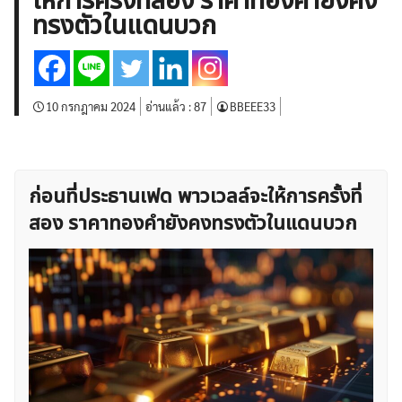
ให้การครั้งที่สอง ราคาทองคำยังคง
บทวิเคราะห์
เศรษฐกิจทั่วไป
ดัชนี-หุ้น
พันธบัตร
ทรงตัวในแดนบวก
สินค้าโภคภัณฑ์
โบรกเกอร์ FX
โปรโมชั่น Forex
กองทุน Forex
ฟรี EA
10 กรกฎาคม 2024
อ่านแล้ว :
87
BBEEE33
ก่อนที่ประธานเฟด พาวเวลล์จะให้การครั้งที่
สอง ราคาทองคำยังคงทรงตัวในแดนบวก