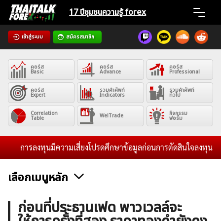
Skip
17 ปีชุมชน
ความรู้ forex
to
content
เข้าสู่ระบบ
สมัครสมาชิก
Home
คอร์ส
คอร์ส
คอร์ส
News
Basic
Advance
Professional
คอร์ส
รวมคำศัพท์
รวมคำศัพท์
Expert
Indicators
ทั่วไป
Articles
Correlation
กิจกรรม
WelTrade
Table
ฟอรั่ม
VPS Register
การลงทุนมีความเสี่ยงโปรดศึกษาข้อมูลก่อนการตัดสินใจลงทุน และไม่ร
เลือกเมนูหลัก
ค้นหา
ข่าวฟอเร็กซ์และสกุลเงิน
คริปโตเคอร์เรนซี
ฟรีซิกแนล รายวัน
ก่อนที่ประธานเฟด พาวเวลล์จะ
สำหรับ: